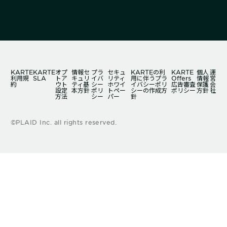
KARTE
KARTE
オプ
情報セ
プラ
セキュ
KARTEの利
KARTE
個人
運
利用規
SLA
トア
キュリ
イバ
リティ
用に伴うプラ
Offers
情報
営
約
ウト
ティ基
シー
ホワイ
イバシーポリ
広告審査
保護
会
設定
本方針
ポリ
トペー
シーの作成方
ポリシー
方針
社
方法
シー
パー
針
©PLAID Inc. all rights reserved.