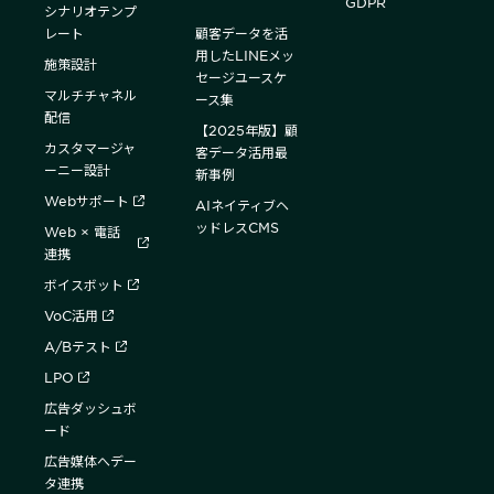
GDPR
シナリオテンプ
レート
顧客データを活
用したLINEメッ
施策設計
セージユースケ
マルチチャネル
ース集
配信
【2025年版】顧
カスタマージャ
客データ活用最
ーニー設計
新事例
Webサポート
AIネイティブヘ
ッドレスCMS
Web × 電話
連携
ボイスボット
VoC活用
A/Bテスト
LPO
広告ダッシュボ
ード
広告媒体へデー
タ連携