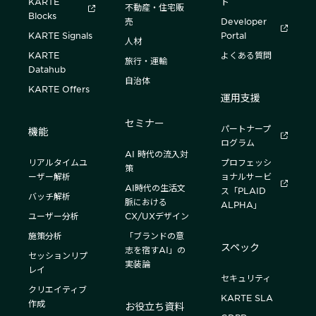
KARTE
ト
不動産・住宅販
Blocks
売
Developer
KARTE Signals
Portal
人材
KARTE
よくある質問
旅行・運輸
Datahub
自治体
KARTE Offers
運用支援
セミナー
パートナープ
機能
ログラム
AI 時代の流入対
リアルタイムユ
プロフェッシ
策
ーザー解析
ョナルサービ
AI時代の生活文
ス「PLAID
バッチ解析
脈における
ALPHA」
ユーザー分析
CX/UXデザイン
施策分析
「ブランドの意
スペック
志を宿すAI」の
セッションリプ
実装論
レイ
セキュリティ
クリエイティブ
KARTE SLA
作成
お役立ち資料