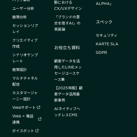
脈における
ALPHA」
ユーザー分析
CX/UXデザイン
施策分析
「ブランドの意
スペック
志を宿すAI」の
セッションリプ
実装論
レイ
セキュリティ
クリエイティブ
KARTE SLA
作成
お役立ち資料
GDPR
シナリオテンプ
レート
顧客データを活
用したLINEメッ
施策設計
セージユースケ
マルチチャネル
ース集
配信
【2025年版】顧
カスタマージャ
客データ活用最
ーニー設計
新事例
Webサポート
AIネイティブヘ
ッドレスCMS
Web × 電話
連携
ボイスボット