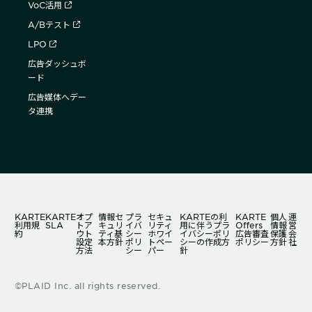
VoC活用
A/Bテスト
LPO
広告ダッシュボ
ード
広告媒体へデー
タ連携
KARTE
KARTE
オプ
情報セ
プラ
セキュ
KARTEの利
KARTE
個人
運
利用規
SLA
トア
キュリ
イバ
リティ
用に伴うプラ
Offers
情報
営
約
ウト
ティ基
シー
ホワイ
イバシーポリ
広告審査
保護
会
設定
本方針
ポリ
トペー
シーの作成方
ポリシー
方針
社
方法
シー
パー
針
©PLAID Inc. all rights reserved.