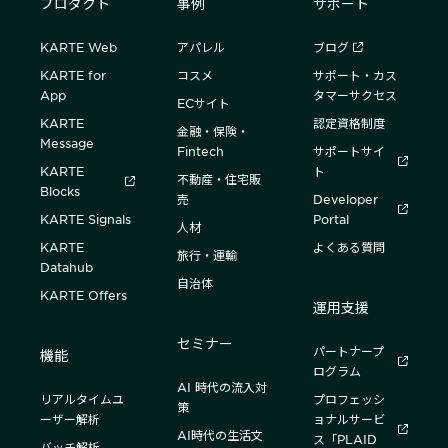
プロダクト
事例
サポート
KARTE Web
アパレル
ブログ
KARTE for
コスメ
サポート・カス
App
タマーサクセス
ECサイト
KARTE
認定資格制度
金融・保険・
Message
Fintech
サポートサイ
KARTE
ト
不動産・住宅販
Blocks
売
Developer
KARTE Signals
Portal
人材
KARTE
よくある質問
旅行・運輸
Datahub
自治体
KARTE Offers
運用支援
セミナー
パートナープ
機能
ログラム
AI 時代の流入対
リアルタイムユ
プロフェッシ
策
ーザー解析
ョナルサービ
AI時代の生活文
ス「PLAID
バッチ解析