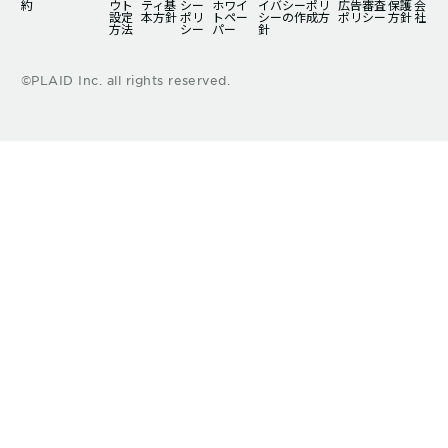
約
ウト
ティ基
シー
ホワイ
イバシーポリ
広告審査
保護
会
設定
本方針
ポリ
トペー
シーの作成方
ポリシー
方針
社
方法
シー
パー
針
©PLAID Inc. all rights reserved.