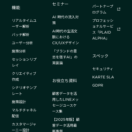
セミナー
パートナープ
機能
ログラム
AI 時代の流入対
リアルタイムユ
プロフェッシ
策
ーザー解析
ョナルサービ
AI時代の生活文
ス「PLAID
バッチ解析
脈における
ALPHA」
ユーザー分析
CX/UXデザイン
施策分析
「ブランドの意
スペック
志を宿すAI」の
セッションリプ
実装論
レイ
セキュリティ
クリエイティブ
KARTE SLA
作成
お役立ち資料
GDPR
シナリオテンプ
レート
顧客データを活
用したLINEメッ
施策設計
セージユースケ
マルチチャネル
ース集
配信
【2025年版】顧
カスタマージャ
客データ活用最
ーニー設計
新事例