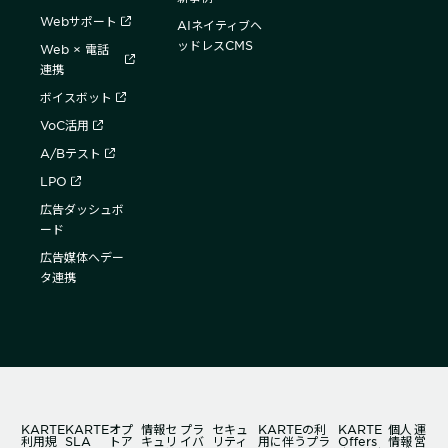
Webサポート
AIネイティブヘ
ッドレスCMS
Web × 電話
連携
ボイスボット
VoC活用
A/Bテスト
LPO
広告ダッシュボ
ード
広告媒体へデー
タ連携
KARTE
KARTE
オプ
情報セ
プラ
セキュ
KARTEの利
KARTE
個人
運
利用規
SLA
トア
キュリ
イバ
リティ
用に伴うプラ
Offers
情報
営