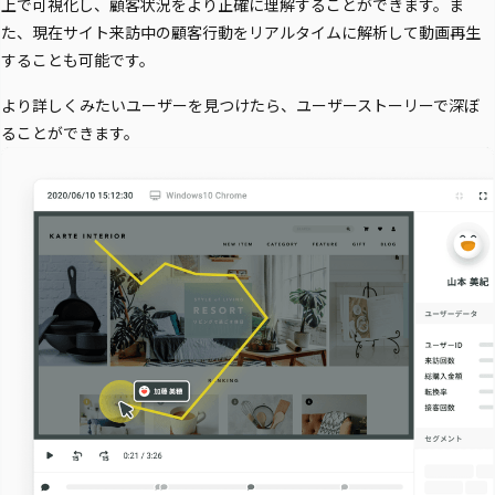
上で可視化し、顧客状況をより正確に理解することができます。ま
た、現在サイト来訪中の顧客行動をリアルタイムに解析して動画再生
購入前の「迷い」をAIエージェントで即時解決。問い合わせ電話の対応
することも可能です。
コスト1/3とCVR20%向上を実現
より詳しくみたいユーザーを見つけたら、ユーザーストーリーで深ぼ
ることができます。
1st Party Dataを活用したコンバージョン補完で広告効果を改善
KARTE MessageにおけるLINE配信ユースケース9選