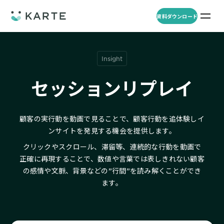
資料ダウンロード
プロダクト
資料ダウンロード
お問い合わせ
Insight
事例
セッションリプレイ
プロダクト
セミナー
顧客の実行動を動画で見ることで、顧客行動を追体験しイ
KARTE Web
導入企業・業界
一覧を見る
ンサイトを発見する機会を提供します。
顧客理解をもとに適切なWeb接客を実施し、事業成長を実現
資料一覧
クリックやスクロール、滞留等、連続的な行動を動画で
KARTE for App
正確に再現することで、
数値や言葉では表しきれない顧客
アパレル
セミナー
一覧を見る
分析から施策実行までワンストップで実現し、モバイルアプリのエ
の感情や文脈、背景などの”行間”を読み解くことができ
コスメ
リソース
ンゲージメント向上
ます。
ECサイト
KARTE Message
AI 時代の流入対策
お役立ち資料
一覧を見る
金融・保険・Fintech
メールやLINE、プッシュ通知など、顧客のシーンに合わせた1to1コ
AI時代の生活文脈におけるCX/UXデザイン
不動産・住宅販売
ミュニケーションを実現
「ブランドの意志を宿すAI」の実装論
人材
KARTE Blocks
顧客データを活用したLINEメッセージユースケース集