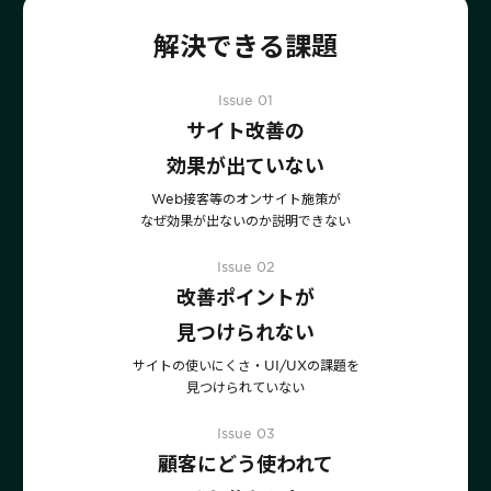
サポート
旅行・運輸
【2025年版】顧客データ活用最新事例
LPOやA/Bテストによって、誰でも直感的にサイトの改善を実現
解決できる課題
自治体
KARTE Signals
AIネイティブヘッドレスCMS
ブログ
広告の投資対効果を可視化し、1st partyデータによる広告配信最適
サポート・カスタマーサクセス
Issue
0
1
化を実現
認定資格制度
サイト改善の
KARTE Datahub
サポートサイト
社内外のデータを統合・活用できる、 アクショナブルなデータ基盤
効果が出ていない
Developer Portal
活用インタビュー
KARTE Offers
一覧を見る
Web接客等のオンサイト施策が
よくある質問
良質な顧客体験とメディア収益を両立するコマースメディア構築・
なぜ効果が出ないのか説明できない
収益化
Issue
0
2
改善ポイントが
BIプロダクトCodatumでの実践方法もご紹介
見つけられない
運用支援
KARTEデータ活用のためのAI分析入門
「うちの子に合う学びはどれ？」に応えるために。「進研ゼミ」のベネッ
サイトの使いにくさ・UI/UXの課題を
機能
本セミナーでは、KARTEに蓄積されたデータを起点に、AIを活用した分
セコーポレーションがKARTEで挑む、お客様の期待に合わせた体験設計
見つけられていない
KARTEプロダクト概要 資料
析の始め方を実践的に解説します。 マーケター自身で分析からアクショ
パートナープログラム
ンまでを自走するための「基本的な考え方」と、BIプロダクト
KARTEの機能やお客様の声、活用事例を紹介しています。Webサイト/
Issue
0
3
プロフェッショナルサービス「PLAID ALPHA」
Core
Insight
「Codatum」を使った具体的な分析の進め方をお伝えします。
アプリ内でのCX向上、サイト内外での顧客データ活用と事例集のセット
顧客にどう使われて
です。
リアルタイムユーザー解析
ユーザー分析
バッチ解析
施策分析