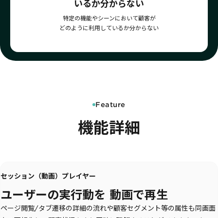
いるか分からない
詳細を見る
KARTE AI
セッションリプレイ
「どうせ使いこなせない」からの脱却。丸井がKARTEで築いたリピート
ダウンロードする
特定の機能やシーンにおいて顧客が
リアルタイムフィードバック
顧客比率二桁増と自走文化
どのように利用しているか分からない
Action
MA（マーケティングオートメー
ション）
クリエイティブ作成
マルチチャネル配信
シナリオテンプレート
カスタマージャーニー設計
施策設計
WOWOWはユーザー離脱という課題にどう挑んだのか？高度なコミュ
広告配信最適化
サイト管理・改善
ニケーションを実現する基盤作りの裏側
Feature
広告ダッシュボード
A/Bテスト
広告媒体へデータ連携
LPO
機能詳細
スペック
PaaS
カスタマーサポート
アプリケーション開発
Webサポート
施策事例
セキュリティ
一覧を見る
Web × 電話連携
KARTE SLA
ボイスボット
セッション（動画）プレイヤー
GDPR
VoC活用
ユーザーの実行動を 動画で再生
ページ閲覧/タブ遷移の詳細の流れや顧客セグメント等の属性も同画面