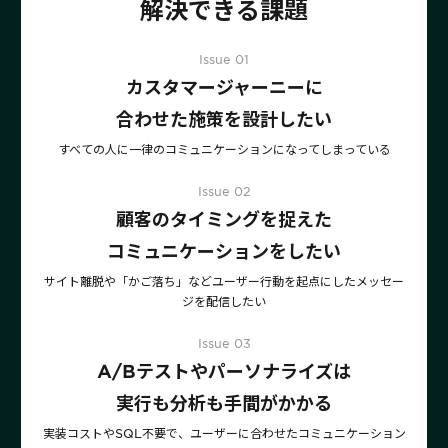
サポート
解決できる課題
旅行・運輸
【2025年版】顧客データ活用最新事例
LPOやA/Bテストによって、誰でも直感的にサイトの改善を実現
自治体
KARTE Signals
AIネイティブヘッドレスCMS
Issue
0
1
ブログ
広告の投資対効果を可視化し、1st partyデータによる広告配信最適
カスタマージャーニーに
サポート・カスタマーサクセス
化を実現
認定資格制度
合わせた施策を設計したい
KARTE Datahub
サポートサイト
社内外のデータを統合・活用できる、 アクショナブルなデータ基盤
すべての人に一律のコミュニケーションになってしまっている
Developer Portal
活用インタビュー
KARTE Offers
一覧を見る
よくある質問
Issue
0
2
良質な顧客体験とメディア収益を両立するコマースメディア構築・
顧客のタイミングを捉えた
収益化
コミュニケーションをしたい
サイト離脱や「かご落ち」などユーザー行動を起点にしたメッセー
BIプロダクトCodatumでの実践方法もご紹介
ジを配信したい
運用支援
KARTEデータ活用のためのAI分析入門
「うちの子に合う学びはどれ？」に応えるために。「進研ゼミ」のベネッ
機能
本セミナーでは、KARTEに蓄積されたデータを起点に、AIを活用した分
Issue
0
3
セコーポレーションがKARTEで挑む、お客様の期待に合わせた体験設計
KARTEプロダクト概要 資料
析の始め方を実践的に解説します。 マーケター自身で分析からアクショ
A/Bテストやパーソナライズは
パートナープログラム
ンまでを自走するための「基本的な考え方」と、BIプロダクト
KARTEの機能やお客様の声、活用事例を紹介しています。Webサイト/
プロフェッショナルサービス「PLAID ALPHA」
Core
Insight
実行も分析も手間がかかる
「Codatum」を使った具体的な分析の進め方をお伝えします。
アプリ内でのCX向上、サイト内外での顧客データ活用と事例集のセット
です。
リアルタイムユーザー解析
ユーザー分析
実装コストやSQL不要で、ユーザーに合わせたコミュニケーション
バッチ解析
施策分析