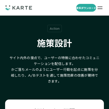
資料ダウンロード
プロダクト
資料ダウンロード
お問い合わせ
Action
事例
施策設計
プロダクト
セミナー
サイト内外の接点で、ユーザーの特徴に合わせたコミュニ
KARTE Web
導入企業・業界
一覧を見る
ケーションを配信します。
顧客理解をもとに適切なWeb接客を実施し、事業成長を実現
かご落ちメールのようにユーザー行動を起点に施策を分
資料一覧
KARTE for App
岐したり、
A/Bテストを通して施策効果の改善が期待で
アパレル
セミナー
一覧を見る
分析から施策実行までワンストップで実現し、モバイルアプリのエ
きます。
コスメ
リソース
ンゲージメント向上
ECサイト
KARTE Message
AI 時代の流入対策
お役立ち資料
一覧を見る
金融・保険・Fintech
メールやLINE、プッシュ通知など、顧客のシーンに合わせた1to1コ
AI時代の生活文脈におけるCX/UXデザイン
不動産・住宅販売
ミュニケーションを実現
「ブランドの意志を宿すAI」の実装論
人材
KARTE Blocks
顧客データを活用したLINEメッセージユースケース集