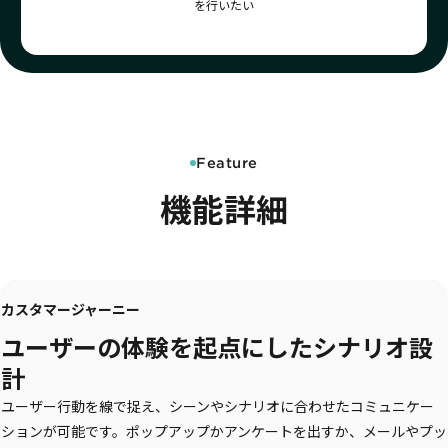
を行いたい
詳細を見る
KARTE AI
セッションリプレイ
「どうせ使いこなせない」からの脱却。丸井がKARTEで築いたリピート
ダウンロードする
リアルタイムフィードバック
顧客比率二桁増と自走文化
Action
MA（マーケティングオートメー
ション）
クリエイティブ作成
マルチチャネル配信
シナリオテンプレート
カスタマージャーニー設計
施策設計
Feature
WOWOWはユーザー離脱という課題にどう挑んだのか？高度なコミュ
広告配信最適化
サイト管理・改善
ニケーションを実現する基盤作りの裏側
機能詳細
広告ダッシュボード
A/Bテスト
広告媒体へデータ連携
LPO
スペック
PaaS
カスタマーサポート
カスタマージャーニー
アプリケーション開発
Webサポート
施策事例
セキュリティ
一覧を見る
Web × 電話連携
ユーザーの体験を起点にしたシナリオ設
KARTE SLA
ボイスボット
GDPR
計
VoC活用
ユーザー行動を線で捉え、シーンやシナリオに合わせたコミュニケー
ションが可能です。ポップアップかアンケートを出すか、メールやプッ