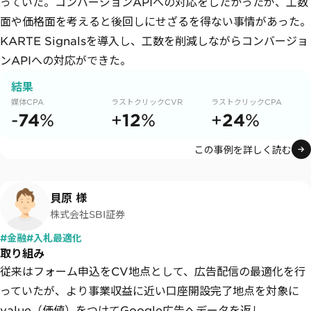
っていた。コンバージョンAPIへの対応をしたかったが、工数
面や価格面を考えると後回しにせざるを得ない事情があった。
KARTE Signalsを導入し、工数を削減しながらコンバージョ
ンAPIへの対応ができた。
結果
媒体CPA
ラストクリックCVR
ラストクリックCPA
74
12
24
-
%
+
%
+
%
この事例を詳しく読む
貝原 様
株式会社SBI証券
#金融
#入札最適化
取り組み
従来はフォーム申込をCV地点として、広告配信の最適化を行
っていたが、より事業収益に近い口座開設完了地点を対象に
value（価値）をつけてGoogle広告へデータを返し、