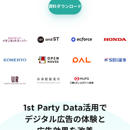
Action
MA（マーケティングオ
ロダクト「Codatum」を使った具体的な分析の進め方をお伝えします。
KARTEの機能やお客様の声、活用事例を紹介しています。Webサイト/ア
資料ダウンロード
クリエイティブ作成
マルチチャネル配信
「どうせ使いこなせない」からの脱却。丸井がKARTEで築いたリピート顧
イト内外での顧客データ活用と事例集のセットです。
シナリオテンプレート
カスタマージャーニー設
詳細を見る
施策設計
ダウンロードする
広告配信最適化
サイト管理・改善
広告ダッシュボード
A/Bテスト
WOWOWはユーザー離脱という課題にどう挑んだのか？高度なコミュニケ
広告媒体へデータ連携
LPO
盤作りの裏側
PaaS
カスタマーサポート
アプリケーション開発
Webサポート
Web × 電話連携
ボイスボット
VoC活用
施策事例
スペック
1st Party Data活用で
セキュリティ
デジタル広告の体験と
KARTE SLA
GDPR