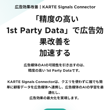
サポート
KARTE Signals
旅行・運輸
【2025年版】顧客データ活用最新事例
広告効果改善 |
KARTE Signals Connector
広告の投資対効果を可視化し、1st partyデータによる広告配信最適
自治体
AIネイティブヘッドレスCMS
KARTE Datahub
ブログ
「精度の高い
サポート・カスタマーサクセス
社内外のデータを統合・活用できる、 アクショナブルなデータ基盤
KARTE Offers
認定資格制度
1st Party Data」で広告効
サポートサイト
良質な顧客体験とメディア収益を両立するコマースメディア構築・収
果改善を
Developer Portal
活用インタビュー
よくある質問
加速する
機能
広告媒体のAIの可能性を引き出すのは、
精度の高い 1st Party Dataです。
運用支援
Core
Insight
KARTE Signals Connectorは、クエリを使わずに誰でも簡
「うちの子に合う学びはどれ？」に応えるために。「進研ゼミ」のベネッセ
リアルタイムユーザー解析
ユーザー分析
KARTEで挑む、お客様の期待に合わせた体験設計
単に顧客データを広告媒体へ連携し、広告媒体のAIの学習を最
BIプロダクトCodatumでの実践方法もご紹介
バッチ解析
施策分析
パートナープログラム
適化し、
KARTE AI
セッションリプレイ
KARTEデータ活用のためのAI分析入門
プロフェッショナルサービス「PLAID ALPHA」
広告効果の最大化を実現します。
リアルタイムフィードバ
本セミナーでは、KARTEに蓄積されたデータを起点に、AIを活用した分
KARTEプロダクト概要 資料
します。 マーケター自身で分析からアクションまでを自走するための「基本