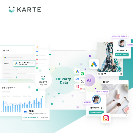
プロダクト
資料ダウンロード
お問い
事例
プロダクト
セミナー
KARTE Web
導入企業・業界
顧客理解をもとに適切なWeb接客を実施し、事業成長を実現
資料一覧
KARTE for App
アパレル
セミナー
分析から施策実行までワンストップで実現し、モバイルアプリのエン
コスメ
リソース
KARTE Message
ECサイト
AI 時代の流入対策
お役立ち資料
メールやLINE、プッシュ通知など、顧客のシーンに合わせた1to1コ
金融・保険・Fintech
KARTE Blocks
AI時代の生活文脈におけるCX/UXデザイン
不動産・住宅販売
「ブランドの意志を宿すAI」の実装論
LPOやA/Bテストによって、誰でも直感的にサイトの改善を実現
人材
顧客データを活用したLINEメッセージユースケース集