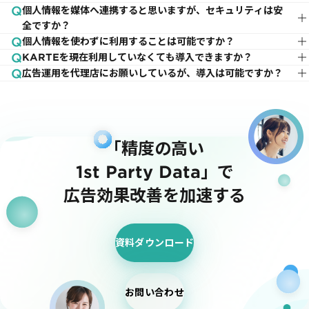
個人情報を媒体へ連携すると思いますが、セキュリティは安
コンバージョン補完：Google/ Meta/ Yahoo!/ LINE/ X
全ですか？
/ TikTok / Microsoft/ Pinterest
個人情報を使わずに利用することは可能ですか？
Signals Connectorから広告媒体へ連携時、各広告媒体の
ターゲティング：Google / Meta/ Yahoo! / LINE /
KARTEを現在利用していなくても導入できますか？
ルールに合わせてハッシュ化処理を行い、連携します。
可能です。ただし利用できる媒体が限られますので予めご了
Criteo / TikTok
広告運用を代理店にお願いしているが、導入は可能ですか？
承ください。
KARTE Signals Connector単体でもご利用可能です。
個人情報記録義務対応にも対応し、各広告媒体へ送信された
入札最適化：Google / Meta / Yahoo! / LINE / Criteo
可能です。広告代理店導入しているお客様への導入事例もご
個人情報・個人関連情報のデータを保存しています。（保存
個人情報を使わずに施策を行なった事例はこちら
/ Microsoft
ざいます。
期間は3年間）
※ 2025年7月時点
「精度の高い
1st Party Data」で
広告効果改善を加速する
資料ダウンロード
お問い合わせ