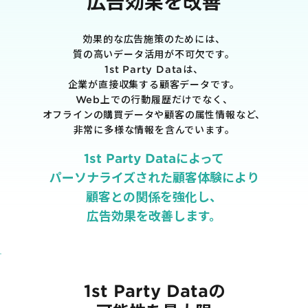
広告効果を改善
購入前の「迷い」をAIエージェントで即時解決。問い合わせ電話の対応コスト
を実現
効果的な広告施策のためには、
質の高いデータ活用が不可欠です。
1st Party Dataは、
企業が直接収集する顧客データです。
Web上での行動履歴だけでなく、
1st Party Dataを活用したコンバージョン補完で広告効果を改善
オフラインの購買データや顧客の属性情報など、
非常に多様な情報を含んでいます。
1st Party Dataによって
パーソナライズされた顧客体験により
顧客との関係を強化し、
KARTE MessageにおけるLINE配信ユースケース9選
広告効果を改善します。
1st Party Dataの