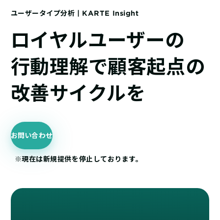
サポート
旅行・運輸
【2025年版】顧客データ活用最新事例
LPOやA/Bテストによって、誰でも直感的にサイトの改善を実現
ユーザータイプ分析 | KARTE Insight
自治体
KARTE Signals
AIネイティブヘッドレスCMS
ブログ
ロイヤルユーザーの
広告の投資対効果を可視化し、1st partyデータによる広告配信最適
サポート・カスタマーサクセス
化を実現
認定資格制度
KARTE Datahub
行動理解で顧客起点の
サポートサイト
社内外のデータを統合・活用できる、 アクショナブルなデータ基盤
Developer Portal
活用インタビュー
KARTE Offers
一覧を見る
改善サイクルを
よくある質問
良質な顧客体験とメディア収益を両立するコマースメディア構築・
収益化
お問い合わせ
BIプロダクトCodatumでの実践方法もご紹介
運用支援
KARTEデータ活用のためのAI分析入門
※現在は新規提供を停止しております。
「うちの子に合う学びはどれ？」に応えるために。「進研ゼミ」のベネッ
機能
本セミナーでは、KARTEに蓄積されたデータを起点に、AIを活用した分
セコーポレーションがKARTEで挑む、お客様の期待に合わせた体験設計
KARTEプロダクト概要 資料
析の始め方を実践的に解説します。 マーケター自身で分析からアクショ
パートナープログラム
ンまでを自走するための「基本的な考え方」と、BIプロダクト
KARTEの機能やお客様の声、活用事例を紹介しています。Webサイト/
プロフェッショナルサービス「PLAID ALPHA」
Core
Insight
「Codatum」を使った具体的な分析の進め方をお伝えします。
アプリ内でのCX向上、サイト内外での顧客データ活用と事例集のセット
です。
リアルタイムユーザー解析
ユーザー分析
バッチ解析
施策分析