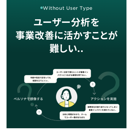
詳細を見る
KARTE AI
セッションリプレイ
Without User Type
「どうせ使いこなせない」からの脱却。丸井がKARTEで築いたリピート
ダウンロードする
リアルタイムフィードバック
顧客比率二桁増と自走文化
ユーザー分析を
Action
MA（マーケティングオートメー
ション）
事業改善に活かすことが
クリエイティブ作成
マルチチャネル配信
シナリオテンプレート
カスタマージャーニー設計
施策設計
難しい..
WOWOWはユーザー離脱という課題にどう挑んだのか？高度なコミュ
広告配信最適化
サイト管理・改善
ニケーションを実現する基盤作りの裏側
広告ダッシュボード
A/Bテスト
広告媒体へデータ連携
LPO
スペック
PaaS
カスタマーサポート
アプリケーション開発
Webサポート
施策事例
セキュリティ
一覧を見る
Web × 電話連携
KARTE SLA
ボイスボット
GDPR
VoC活用