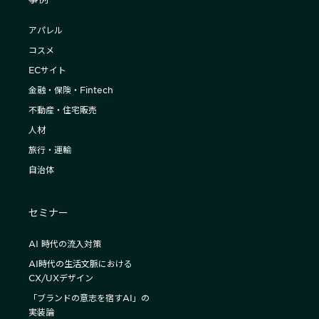
アパレル
コスメ
ECサイト
金融・保険・Fintech
不動産・住宅販売
人材
旅行・運輸
自治体
セミナー
AI 時代の流入対策
AI時代の生活文脈における
CX/UXデザイン
「ブランドの意志を宿すAI」の
実装論