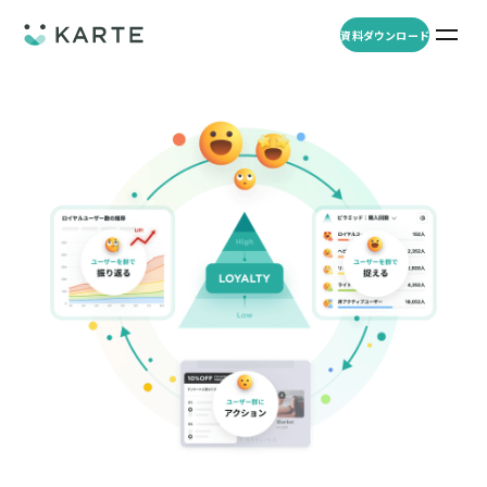
資料ダウンロード
プロダクト
資料ダウンロード
お問い合わせ
事例
プロダクト
セミナー
KARTE Web
導入企業・業界
一覧を見る
顧客理解をもとに適切なWeb接客を実施し、事業成長を実現
資料一覧
KARTE for App
アパレル
セミナー
一覧を見る
分析から施策実行までワンストップで実現し、モバイルアプリのエ
コスメ
リソース
ンゲージメント向上
ECサイト
KARTE Message
AI 時代の流入対策
お役立ち資料
一覧を見る
金融・保険・Fintech
メールやLINE、プッシュ通知など、顧客のシーンに合わせた1to1コ
AI時代の生活文脈におけるCX/UXデザイン
不動産・住宅販売
ミュニケーションを実現
「ブランドの意志を宿すAI」の実装論
人材
KARTE Blocks
顧客データを活用したLINEメッセージユースケース集