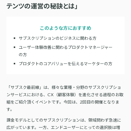
サポート
テンツの運営の秘訣とは」
旅行・運輸
【2025年版】顧客データ活用最新事例
LPOやA/Bテストによって、誰でも直感的にサイトの改善を実現
自治体
KARTE Signals
AIネイティブヘッドレスCMS
ブログ
広告の投資対効果を可視化し、1st partyデータによる広告配信最適
サポート・カスタマーサクセス
このような方におすすめ
化を実現
認定資格制度
KARTE Datahub
サブスクリプションのビジネスに関わる方
サポートサイト
社内外のデータを統合・活用できる、 アクショナブルなデータ基盤
ユーザー体験改善に関わるプロダクトマネージャー
Developer Portal
活用インタビュー
KARTE Offers
一覧を見る
の方
よくある質問
良質な顧客体験とメディア収益を両立するコマースメディア構築・
プロダクトのコアバリューを伝えるマーケターの方
収益化
BIプロダクトCodatumでの実践方法もご紹介
「サブスク最前線」は、様々な業種・分野のサブスクリプショ
運用支援
KARTEデータ活用のためのAI分析入門
ンサービスにおける、CX（顧客体験）を進化させる過程のお取
「うちの子に合う学びはどれ？」に応えるために。「進研ゼミ」のベネッ
機能
本セミナーでは、KARTEに蓄積されたデータを起点に、AIを活用した分
組をご紹介頂くイベントです。今回は、2回目の開催となりま
セコーポレーションがKARTEで挑む、お客様の期待に合わせた体験設計
KARTEプロダクト概要 資料
析の始め方を実践的に解説します。 マーケター自身で分析からアクショ
パートナープログラム
す。
ンまでを自走するための「基本的な考え方」と、BIプロダクト
KARTEの機能やお客様の声、活用事例を紹介しています。Webサイト/
プロフェッショナルサービス「PLAID ALPHA」
Core
Insight
「Codatum」を使った具体的な分析の進め方をお伝えします。
アプリ内でのCX向上、サイト内外での顧客データ活用と事例集のセット
課金モデルとしてのサブスクリプションは、領域問わず急速に
です。
リアルタイムユーザー解析
ユーザー分析
広がっています。一方、エンドユーザーにとっての選択肢は増
バッチ解析
施策分析