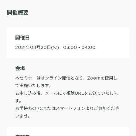
購入前の「迷い」をAIエージェントで即時解決。問い合わせ電話の対応
開催概要
コスト1/3とCVR20%向上を実現
開催日
2021年04月20日(火) 03:00 - 04:00
1st Party Dataを活用したコンバージョン補完で広告効果を改善
会場
本セミナーはオンライン開催となり、Zoomを使用し
て実施いたします。
お申し込み後、メールにて視聴URLをお送りいたしま
KARTE MessageにおけるLINE配信ユースケース9選
す。
お手持ちのPCまたはスマートフォンよりご参加くださ
いませ。