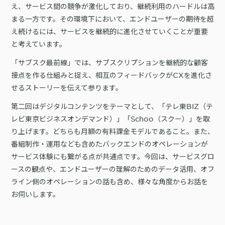
詳細を見る
え、サービス間の競争が激化しており、継続利用のハードルは高
KARTE AI
セッションリプレイ
「どうせ使いこなせない」からの脱却。丸井がKARTEで築いたリピート
ダウンロードする
まる一方です。その環境下において、エンドユーザーの期待を超
リアルタイムフィードバック
顧客比率二桁増と自走文化
え続けるには、サービスを継続的に進化させていくことが重要
Action
MA（マーケティングオートメー
と考えています。
ション）
クリエイティブ作成
「サブスク最前線」では、サブスクリプションを継続的な顧客
マルチチャネル配信
シナリオテンプレート
カスタマージャーニー設計
接点を作る仕組みと捉え、相互のフィードバックがCXを進化さ
施策設計
せるストーリーを伝えて参ります。
WOWOWはユーザー離脱という課題にどう挑んだのか？高度なコミュ
広告配信最適化
サイト管理・改善
ニケーションを実現する基盤作りの裏側
第二回はデジタルコンテンツをテーマとして、「テレ東BIZ（テ
広告ダッシュボード
A/Bテスト
レビ東京ビジネスオンデマンド）」「Schoo（スクー）」を取
広告媒体へデータ連携
LPO
スペック
り上げます。どちらも月額の有料課金モデルであること。また、
PaaS
カスタマーサポート
番組制作・運用なども含めたバックエンドのオペレーションが
サービス体験にも繋がる点が共通点です。今回は、サービスグロ
アプリケーション開発
Webサポート
施策事例
セキュリティ
一覧を見る
Web × 電話連携
ースの観点や、エンドユーザーの理解のためのデータ活用、オフ
KARTE SLA
ボイスボット
ライン側のオペレーションの話も含め、様々な角度からお話を
GDPR
VoC活用
お伺いします。