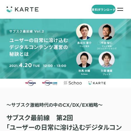
資料ダウンロード
プロダクト
資料ダウンロード
お問い合わせ
事例
プロダクト
セミナー
KARTE Web
導入企業・業界
一覧を見る
顧客理解をもとに適切なWeb接客を実施し、事業成長を実現
資料一覧
KARTE for App
アパレル
セミナー
一覧を見る
分析から施策実行までワンストップで実現し、モバイルアプリのエ
コスメ
リソース
ンゲージメント向上
〜サブスク激戦時代の中のCX/DX/EX戦略〜
ECサイト
KARTE Message
AI 時代の流入対策
お役立ち資料
一覧を見る
金融・保険・Fintech
サブスク最前線 第2回
メールやLINE、プッシュ通知など、顧客のシーンに合わせた1to1コ
AI時代の生活文脈におけるCX/UXデザイン
不動産・住宅販売
ミュニケーションを実現
「ユーザーの日常に溶け込むデジタルコン
「ブランドの意志を宿すAI」の実装論
人材
KARTE Blocks
顧客データを活用したLINEメッセージユースケース集