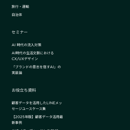
旅行・運輸
自治体
セミナー
AI 時代の流入対策
AI時代の生活文脈における
CX/UXデザイン
「ブランドの意志を宿すAI」の
実装論
お役立ち資料
顧客データを活用したLINEメッ
セージユースケース集
【2025年版】顧客データ活用最
新事例