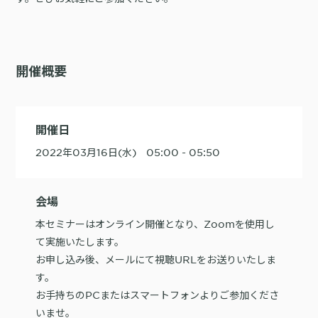
購入前の「迷い」をAIエージェントで即時解決。問い合わせ電話の対応
コスト1/3とCVR20%向上を実現
開催概要
開催日
1st Party Dataを活用したコンバージョン補完で広告効果を改善
2022年03月16日(水) 05:00 - 05:50
会場
KARTE MessageにおけるLINE配信ユースケース9選
本セミナーはオンライン開催となり、Zoomを使用し
て実施いたします。
お申し込み後、メールにて視聴URLをお送りいたしま
す。
お手持ちのPCまたはスマートフォンよりご参加くださ
いませ。