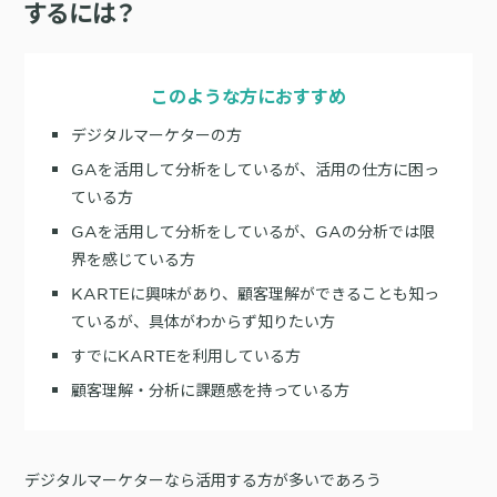
サポート
するには？
旅行・運輸
【2025年版】顧客データ活用最新事例
LPOやA/Bテストによって、誰でも直感的にサイトの改善を実現
自治体
KARTE Signals
AIネイティブヘッドレスCMS
ブログ
広告の投資対効果を可視化し、1st partyデータによる広告配信最適
このような方におすすめ
サポート・カスタマーサクセス
化を実現
認定資格制度
KARTE Datahub
デジタルマーケターの方
サポートサイト
社内外のデータを統合・活用できる、 アクショナブルなデータ基盤
GAを活用して分析をしているが、活用の仕方に困っ
Developer Portal
活用インタビュー
KARTE Offers
一覧を見る
ている方
よくある質問
良質な顧客体験とメディア収益を両立するコマースメディア構築・
GAを活用して分析をしているが、GAの分析では限
収益化
界を感じている方
KARTEに興味があり、顧客理解ができることも知っ
BIプロダクトCodatumでの実践方法もご紹介
ているが、具体がわからず知りたい方
運用支援
KARTEデータ活用のためのAI分析入門
すでにKARTEを利用している方
「うちの子に合う学びはどれ？」に応えるために。「進研ゼミ」のベネッ
機能
本セミナーでは、KARTEに蓄積されたデータを起点に、AIを活用した分
顧客理解・分析に課題感を持っている方
セコーポレーションがKARTEで挑む、お客様の期待に合わせた体験設計
KARTEプロダクト概要 資料
析の始め方を実践的に解説します。 マーケター自身で分析からアクショ
パートナープログラム
ンまでを自走するための「基本的な考え方」と、BIプロダクト
KARTEの機能やお客様の声、活用事例を紹介しています。Webサイト/
プロフェッショナルサービス「PLAID ALPHA」
Core
Insight
「Codatum」を使った具体的な分析の進め方をお伝えします。
アプリ内でのCX向上、サイト内外での顧客データ活用と事例集のセット
です。
リアルタイムユーザー解析
ユーザー分析
デジタルマーケターなら活用する方が多いであろう
バッチ解析
施策分析