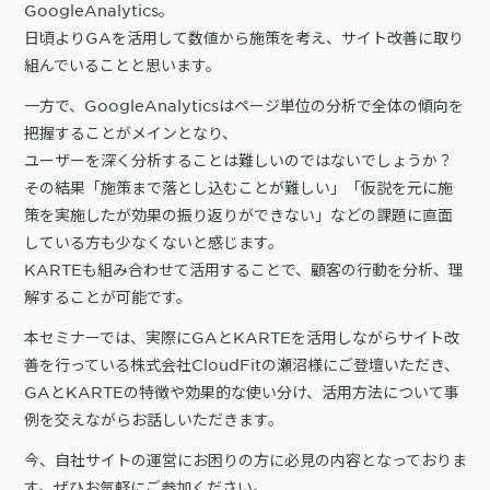
詳細を見る
GoogleAnalytics。
KARTE AI
セッションリプレイ
「どうせ使いこなせない」からの脱却。丸井がKARTEで築いたリピート
ダウンロードする
日頃よりGAを活用して数値から施策を考え、サイト改善に取り
リアルタイムフィードバック
顧客比率二桁増と自走文化
組んでいることと思います。
Action
MA（マーケティングオートメー
一方で、GoogleAnalyticsはページ単位の分析で全体の傾向を
ション）
クリエイティブ作成
把握することがメインとなり、
マルチチャネル配信
シナリオテンプレート
ユーザーを深く分析することは難しいのではないでしょうか？
カスタマージャーニー設計
施策設計
その結果「施策まで落とし込むことが難しい」「仮説を元に施
WOWOWはユーザー離脱という課題にどう挑んだのか？高度なコミュ
広告配信最適化
サイト管理・改善
策を実施したが効果の振り返りができない」などの課題に直面
ニケーションを実現する基盤作りの裏側
している方も少なくないと感じます。
広告ダッシュボード
A/Bテスト
広告媒体へデータ連携
LPO
KARTEも組み合わせて活用することで、顧客の行動を分析、理
スペック
解することが可能です。
PaaS
カスタマーサポート
本セミナーでは、実際にGAとKARTEを活用しながらサイト改
アプリケーション開発
Webサポート
施策事例
セキュリティ
一覧を見る
Web × 電話連携
善を行っている株式会社CloudFitの瀬沼様にご登壇いただき、
KARTE SLA
ボイスボット
GAとKARTEの特徴や効果的な使い分け、活用方法について事
GDPR
VoC活用
例を交えながらお話しいただきます。
今、自社サイトの運営にお困りの方に必見の内容となっておりま
す。ぜひお気軽にご参加ください。