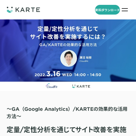
資料ダウンロード
プロダクト
資料ダウンロード
お問い合わせ
事例
プロダクト
セミナー
KARTE Web
導入企業・業界
一覧を見る
顧客理解をもとに適切なWeb接客を実施し、事業成長を実現
資料一覧
KARTE for App
アパレル
セミナー
一覧を見る
分析から施策実行までワンストップで実現し、モバイルアプリのエ
コスメ
リソース
ンゲージメント向上
〜GA（Google Analytics）/KARTEの効果的な活用
ECサイト
KARTE Message
方法〜
AI 時代の流入対策
お役立ち資料
一覧を見る
金融・保険・Fintech
メールやLINE、プッシュ通知など、顧客のシーンに合わせた1to1コ
AI時代の生活文脈におけるCX/UXデザイン
不動産・住宅販売
定量/定性分析を通じてサイト改善を実施
ミュニケーションを実現
「ブランドの意志を宿すAI」の実装論
人材
KARTE Blocks
顧客データを活用したLINEメッセージユースケース集