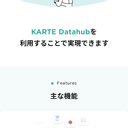
購入前の「迷い」をAIエージェントで即時解決。問い合わせ電話の対応
コスト1/3とCVR20%向上を実現
KARTE Datahub
を
利用することで
実現できます
1st Party Dataを活用したコンバージョン補完で広告効果を改善
Features
KARTE MessageにおけるLINE配信ユースケース9選
主な機能