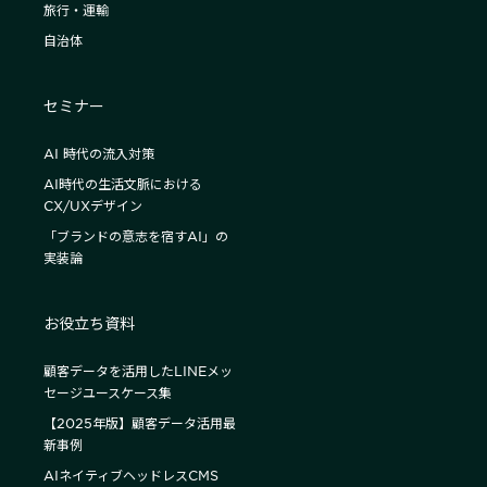
旅行・運輸
自治体
セミナー
AI 時代の流入対策
AI時代の生活文脈における
CX/UXデザイン
「ブランドの意志を宿すAI」の
実装論
お役立ち資料
顧客データを活用したLINEメッ
セージユースケース集
【2025年版】顧客データ活用最
新事例
AIネイティブヘッドレスCMS