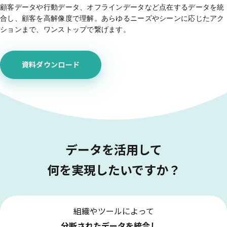
サポート
顧客データや行動データ、オフラインデータなど点在するデータを統
旅行・運輸
【2025年版】顧客データ活用最新事例
LPOやA/Bテストによって、誰でも直感的にサイトの改善を実現
合し、顧客を高解像度で理解。あらゆるニーズやシーンに応じたアク
自治体
KARTE Signals
AIネイティブヘッドレスCMS
ションまで、ワンストップで繋げます。
ブログ
広告の投資対効果を可視化し、1st partyデータによる広告配信最適
サポート・カスタマーサクセス
化を実現
認定資格制度
KARTE Datahub
資料ダウンロード
サポートサイト
社内外のデータを統合・活用できる、 アクショナブルなデータ基盤
Developer Portal
活用インタビュー
KARTE Offers
一覧を見る
よくある質問
良質な顧客体験とメディア収益を両立するコマースメディア構築・
収益化
BIプロダクトCodatumでの実践方法もご紹介
データを活用して
運用支援
KARTEデータ活用のためのAI分析入門
何を実現したいですか？
「うちの子に合う学びはどれ？」に応えるために。「進研ゼミ」のベネッ
機能
本セミナーでは、KARTEに蓄積されたデータを起点に、AIを活用した分
セコーポレーションがKARTEで挑む、お客様の期待に合わせた体験設計
KARTEプロダクト概要 資料
析の始め方を実践的に解説します。 マーケター自身で分析からアクショ
パートナープログラム
ンまでを自走するための「基本的な考え方」と、BIプロダクト
KARTEの機能やお客様の声、活用事例を紹介しています。Webサイト/
プロフェッショナルサービス「PLAID ALPHA」
Core
Insight
「Codatum」を使った具体的な分析の進め方をお伝えします。
アプリ内でのCX向上、サイト内外での顧客データ活用と事例集のセット
組織やツールによって
です。
リアルタイムユーザー解析
ユーザー分析
分断されたデータを統合し、
バッチ解析
施策分析