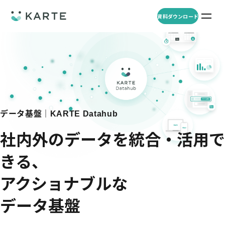
資料ダウンロード
プロダクト
資料ダウンロード
お問い合わせ
事例
プロダクト
データ基盤｜
セミナー
KARTE Datahub
KARTE Web
導入企業・業界
一覧を見る
社内外のデータを統合・活用で
顧客理解をもとに適切なWeb接客を実施し、事業成長を実現
資料一覧
KARTE for App
きる、
アパレル
セミナー
一覧を見る
分析から施策実行までワンストップで実現し、モバイルアプリのエ
コスメ
アクショナブルな
リソース
ンゲージメント向上
ECサイト
KARTE Message
AI 時代の流入対策
お役立ち資料
一覧を見る
金融・保険・Fintech
データ基盤
メールやLINE、プッシュ通知など、顧客のシーンに合わせた1to1コ
AI時代の生活文脈におけるCX/UXデザイン
不動産・住宅販売
ミュニケーションを実現
「ブランドの意志を宿すAI」の実装論
人材
KARTE Blocks
顧客データを活用したLINEメッセージユースケース集