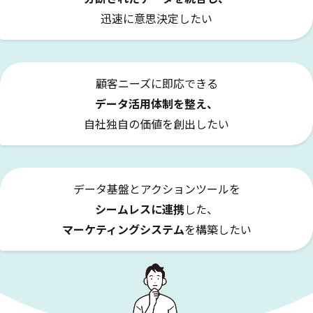
詳細を見る
KARTE AI
セッションリプレイ
迅速に意思決定したい
「どうせ使いこなせない」からの脱却。丸井がKARTEで築いたリピート
ダウンロードする
リアルタイムフィードバック
顧客比率二桁増と自走文化
Action
MA（マーケティングオートメー
ション）
クリエイティブ作成
顧客ニーズに即応できる
マルチチャネル配信
シナリオテンプレート
データ活用体制を整え、
カスタマージャーニー設計
施策設計
自社独自の価値を創出したい
WOWOWはユーザー離脱という課題にどう挑んだのか？高度なコミュ
広告配信最適化
サイト管理・改善
ニケーションを実現する基盤作りの裏側
広告ダッシュボード
A/Bテスト
広告媒体へデータ連携
LPO
スペック
データ基盤とアクションツールを
PaaS
カスタマーサポート
シームレスに連携
した、
アプリケーション開発
Webサポート
施策事例
セキュリティ
一覧を見る
マーケティングシステム
を構築したい
Web × 電話連携
KARTE SLA
ボイスボット
GDPR
VoC活用