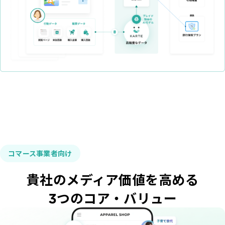
購入前の「迷い」をAIエージェントで即時解決。問い合わせ電話の対応
コスト1/3とCVR20%向上を実現
1st Party Dataを活用したコンバージョン補完で広告効果を改善
コマース事業者向け
KARTE MessageにおけるLINE配信ユースケース9選
貴社のメディア価値を高める
3つのコア・バリュー