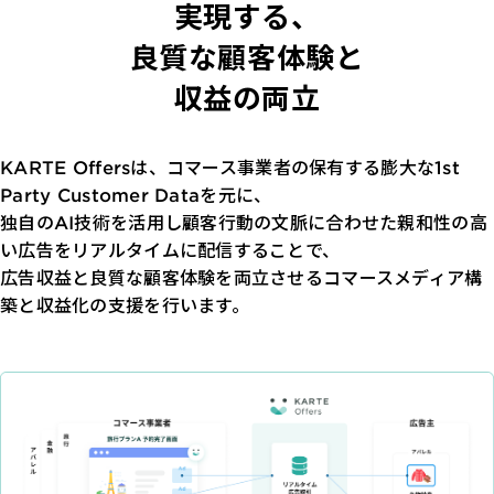
実現する、
詳細を見る
KARTE AI
セッションリプレイ
「どうせ使いこなせない」からの脱却。丸井がKARTEで築いたリピート
ダウンロードする
リアルタイムフィードバック
良質な顧客体験と
顧客比率二桁増と自走文化
Action
収益の両立
MA（マーケティングオートメー
ション）
クリエイティブ作成
マルチチャネル配信
シナリオテンプレート
カスタマージャーニー設計
KARTE Offersは、コマース事業者の保有する膨大な1st
施策設計
Party Customer Dataを元に、
WOWOWはユーザー離脱という課題にどう挑んだのか？高度なコミュ
広告配信最適化
サイト管理・改善
ニケーションを実現する基盤作りの裏側
独自のAI技術を活用し顧客行動の文脈に合わせた親和性の高
広告ダッシュボード
A/Bテスト
い広告をリアルタイムに配信することで、
広告媒体へデータ連携
LPO
広告収益と良質な顧客体験を両立させるコマースメディア構
スペック
築と収益化の支援を行います。
PaaS
カスタマーサポート
アプリケーション開発
Webサポート
施策事例
セキュリティ
一覧を見る
Web × 電話連携
KARTE SLA
ボイスボット
GDPR
VoC活用