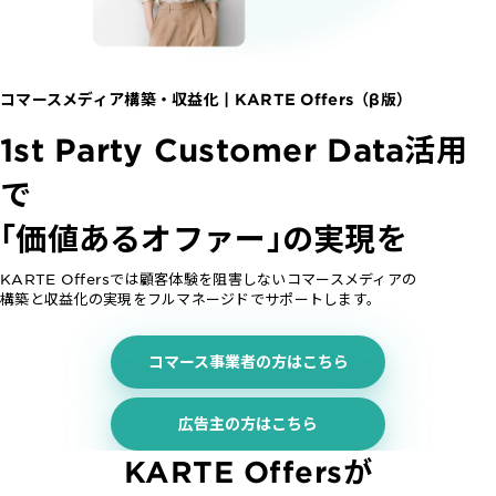
サポート
旅行・運輸
【2025年版】顧客データ活用最新事例
LPOやA/Bテストによって、誰でも直感的にサイトの改善を実現
自治体
KARTE Signals
AIネイティブヘッドレスCMS
ブログ
広告の投資対効果を可視化し、1st partyデータによる広告配信最適
サポート・カスタマーサクセス
コマースメディア構築・収益化 | KARTE Offers（β版）
化を実現
認定資格制度
KARTE Datahub
1st Party Customer Data活用
サポートサイト
社内外のデータを統合・活用できる、 アクショナブルなデータ基盤
Developer Portal
で
活用インタビュー
KARTE Offers
一覧を見る
よくある質問
良質な顧客体験とメディア収益を両立するコマースメディア構築・
「価値あるオファー」の実現を
収益化
KARTE Offersでは顧客体験を阻害しないコマースメディアの
構築と収益化の実現をフルマネージドでサポートします。
BIプロダクトCodatumでの実践方法もご紹介
運用支援
KARTEデータ活用のためのAI分析入門
コマース事業者の方はこちら
「うちの子に合う学びはどれ？」に応えるために。「進研ゼミ」のベネッ
機能
本セミナーでは、KARTEに蓄積されたデータを起点に、AIを活用した分
セコーポレーションがKARTEで挑む、お客様の期待に合わせた体験設計
KARTEプロダクト概要 資料
析の始め方を実践的に解説します。 マーケター自身で分析からアクショ
パートナープログラム
ンまでを自走するための「基本的な考え方」と、BIプロダクト
広告主の方はこちら
KARTEの機能やお客様の声、活用事例を紹介しています。Webサイト/
プロフェッショナルサービス「PLAID ALPHA」
Core
Insight
「Codatum」を使った具体的な分析の進め方をお伝えします。
アプリ内でのCX向上、サイト内外での顧客データ活用と事例集のセット
KARTE Offersが
です。
リアルタイムユーザー解析
ユーザー分析
バッチ解析
施策分析