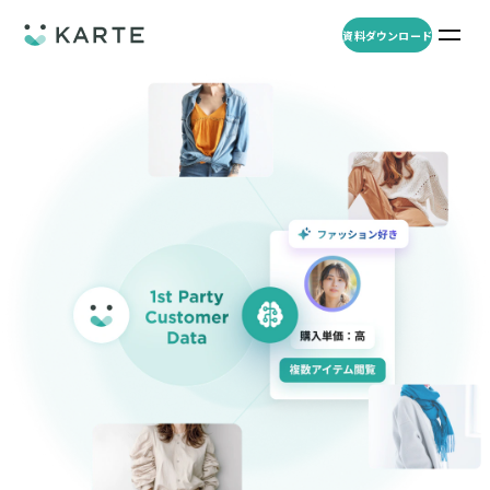
資料ダウンロード
プロダクト
資料ダウンロード
お問い合わせ
事例
プロダクト
セミナー
KARTE Web
導入企業・業界
一覧を見る
顧客理解をもとに適切なWeb接客を実施し、事業成長を実現
資料一覧
KARTE for App
アパレル
セミナー
一覧を見る
分析から施策実行までワンストップで実現し、モバイルアプリのエ
コスメ
リソース
ンゲージメント向上
ECサイト
KARTE Message
AI 時代の流入対策
お役立ち資料
一覧を見る
金融・保険・Fintech
メールやLINE、プッシュ通知など、顧客のシーンに合わせた1to1コ
AI時代の生活文脈におけるCX/UXデザイン
不動産・住宅販売
ミュニケーションを実現
「ブランドの意志を宿すAI」の実装論
人材
KARTE Blocks
顧客データを活用したLINEメッセージユースケース集