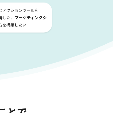
とアクションツールを
携
した、
マーケティングシ
ム
を構築したい
ことで