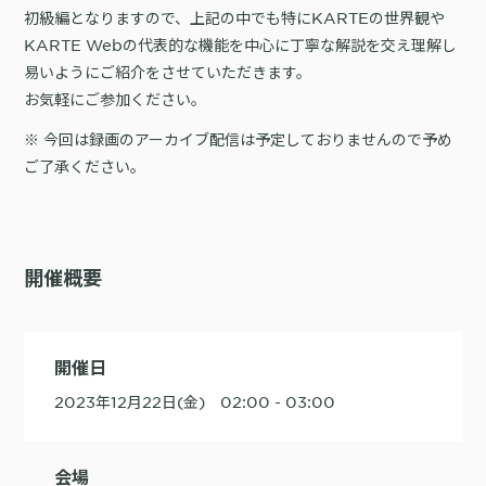
詳細を見る
初級編となりますので、上記の中でも特にKARTEの世界観や
KARTE AI
セッションリプレイ
「どうせ使いこなせない」からの脱却。丸井がKARTEで築いたリピート
ダウンロードする
リアルタイムフィードバック
KARTE Webの代表的な機能を中心に丁寧な解説を交え理解し
顧客比率二桁増と自走文化
易いようにご紹介をさせていただきます。
Action
MA（マーケティングオートメー
お気軽にご参加ください。
ション）
クリエイティブ作成
マルチチャネル配信
※ 今回は録画のアーカイブ配信は予定しておりませんので予め
シナリオテンプレート
カスタマージャーニー設計
施策設計
ご了承ください。
WOWOWはユーザー離脱という課題にどう挑んだのか？高度なコミュ
広告配信最適化
サイト管理・改善
ニケーションを実現する基盤作りの裏側
広告ダッシュボード
A/Bテスト
広告媒体へデータ連携
LPO
開催概要
スペック
PaaS
カスタマーサポート
アプリケーション開発
Webサポート
施策事例
セキュリティ
一覧を見る
Web × 電話連携
開催日
KARTE SLA
ボイスボット
GDPR
2023年12月22日(金) 02:00 - 03:00
VoC活用
会場