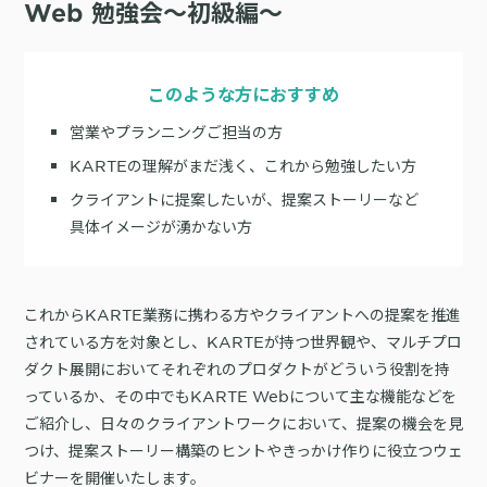
サポート
Web 勉強会〜初級編〜
旅行・運輸
【2025年版】顧客データ活用最新事例
LPOやA/Bテストによって、誰でも直感的にサイトの改善を実現
自治体
KARTE Signals
AIネイティブヘッドレスCMS
ブログ
広告の投資対効果を可視化し、1st partyデータによる広告配信最適
このような方におすすめ
サポート・カスタマーサクセス
化を実現
認定資格制度
KARTE Datahub
営業やプランニングご担当の方
サポートサイト
社内外のデータを統合・活用できる、 アクショナブルなデータ基盤
KARTEの理解がまだ浅く、これから勉強したい方
Developer Portal
活用インタビュー
KARTE Offers
一覧を見る
クライアントに提案したいが、提案ストーリーなど
よくある質問
良質な顧客体験とメディア収益を両立するコマースメディア構築・
具体イメージが湧かない方
収益化
BIプロダクトCodatumでの実践方法もご紹介
これからKARTE業務に携わる方やクライアントへの提案を推進
運用支援
KARTEデータ活用のためのAI分析入門
されている方を対象とし、KARTEが持つ世界観や、マルチプロ
「うちの子に合う学びはどれ？」に応えるために。「進研ゼミ」のベネッ
ダクト展開においてそれぞれのプロダクトがどういう役割を持
機能
本セミナーでは、KARTEに蓄積されたデータを起点に、AIを活用した分
セコーポレーションがKARTEで挑む、お客様の期待に合わせた体験設計
KARTEプロダクト概要 資料
析の始め方を実践的に解説します。 マーケター自身で分析からアクショ
っているか、その中でもKARTE Webについて主な機能などを
パートナープログラム
ンまでを自走するための「基本的な考え方」と、BIプロダクト
KARTEの機能やお客様の声、活用事例を紹介しています。Webサイト/
ご紹介し、日々のクライアントワークにおいて、提案の機会を見
プロフェッショナルサービス「PLAID ALPHA」
Core
Insight
「Codatum」を使った具体的な分析の進め方をお伝えします。
アプリ内でのCX向上、サイト内外での顧客データ活用と事例集のセット
つけ、提案ストーリー構築のヒントやきっかけ作りに役立つウェ
です。
リアルタイムユーザー解析
ユーザー分析
ビナーを開催いたします。
バッチ解析
施策分析