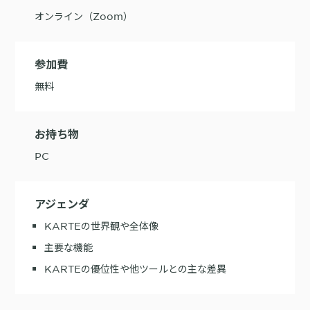
オンライン（Zoom）
購入前の「迷い」をAIエージェントで即時解決。問い合わせ電話の対応
コスト1/3とCVR20%向上を実現
参加費
無料
1st Party Dataを活用したコンバージョン補完で広告効果を改善
お持ち物
PC
アジェンダ
KARTE MessageにおけるLINE配信ユースケース9選
KARTEの世界観や全体像
主要な機能
KARTEの優位性や他ツールとの主な差異