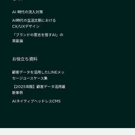
AI 時代の流入対策
AI時代の生活文脈における
CX/UXデザイン
「ブランドの意志を宿すAI」の
実装論
お役立ち資料
顧客データを活用したLINEメッ
セージユースケース集
【2025年版】顧客データ活用最
新事例
AIネイティブヘッドレスCMS