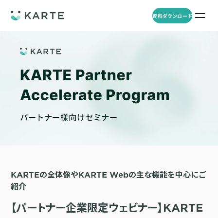
資料ダウンロード
プロダクト
資料ダウンロード
お問い合わせ
事例
プロダクト
セミナー
KARTE Web
導入企業・業界
一覧を見る
顧客理解をもとに適切なWeb接客を実施し、事業成長を実現
資料一覧
KARTE for App
アパレル
セミナー
一覧を見る
分析から施策実行までワンストップで実現し、モバイルアプリのエ
コスメ
リソース
ンゲージメント向上
KARTEの全体像やKARTE Webの主な機能を中心にご
ECサイト
KARTE Message
紹介
AI 時代の流入対策
お役立ち資料
一覧を見る
金融・保険・Fintech
メールやLINE、プッシュ通知など、顧客のシーンに合わせた1to1コ
AI時代の生活文脈におけるCX/UXデザイン
不動産・住宅販売
【パートナー企業限定ウェビナー】KARTE
ミュニケーションを実現
「ブランドの意志を宿すAI」の実装論
人材
KARTE Blocks
顧客データを活用したLINEメッセージユースケース集