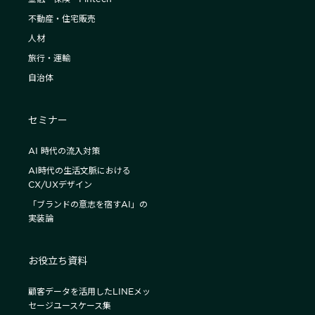
不動産・住宅販売
人材
旅行・運輸
自治体
セミナー
AI 時代の流入対策
AI時代の生活文脈における
CX/UXデザイン
「ブランドの意志を宿すAI」の
実装論
お役立ち資料
顧客データを活用したLINEメッ
セージユースケース集