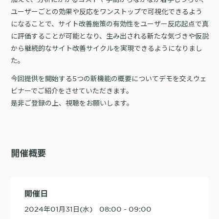
詳細を見る
KARTE AI
セッションリプレイ
ユーザーごとの効果や反応をワンストップで可視化できるよう
「どうせ使いこなせない」からの脱却。丸井がKARTEで築いたリピート
ダウンロードする
リアルタイムフィードバック
になることで、サイト改善施策の有効性をユーザー反応起点で真
顧客比率二桁増と自走文化
に評価することが可能となり、生み出される新たな気づきや仮説
Action
MA（マーケティングオートメー
ション）
から継続的なサイト改善サイクルを実現できるようになりまし
クリエイティブ作成
た。
マルチチャネル配信
シナリオテンプレート
カスタマージャーニー設計
施策設計
今回提供を開始する5つの新機能の概要についてデモを交えウェ
WOWOWはユーザー離脱という課題にどう挑んだのか？高度なコミュ
ビナーでご紹介をさせていただきます。
広告配信最適化
サイト管理・改善
ニケーションを実現する基盤作りの裏側
是非ご登録の上、視聴をお願いします。
広告ダッシュボード
A/Bテスト
広告媒体へデータ連携
LPO
スペック
PaaS
カスタマーサポート
開催概要
アプリケーション開発
Webサポート
施策事例
セキュリティ
一覧を見る
Web × 電話連携
KARTE SLA
ボイスボット
GDPR
VoC活用
開催日
2024年01月31日(水) 08:00 - 09:00