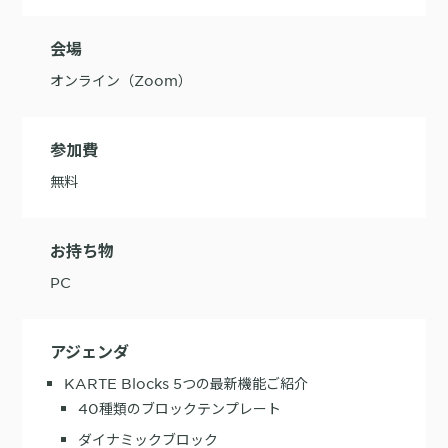
購入前の「迷い」をAIエージェントで即時解決。問い合わせ電話の対応
会場
コスト1/3とCVR20%向上を実現
オンライン（Zoom）
参加費
無料
1st Party Dataを活用したコンバージョン補完で広告効果を改善
お持ち物
PC
KARTE MessageにおけるLINE配信ユースケース9選
アジェンダ
40種類のブロックテンプレート
ダイナミックブロック