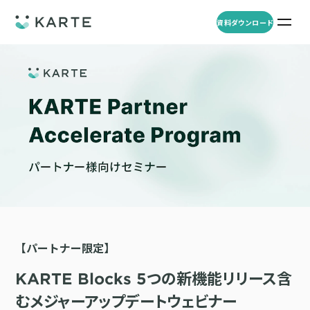
資料ダウンロード
プロダクト
資料ダウンロード
お問い合わせ
事例
プロダクト
セミナー
KARTE Web
導入企業・業界
一覧を見る
顧客理解をもとに適切なWeb接客を実施し、事業成長を実現
資料一覧
KARTE for App
アパレル
セミナー
一覧を見る
分析から施策実行までワンストップで実現し、モバイルアプリのエ
コスメ
リソース
ンゲージメント向上
【パートナー限定】
ECサイト
KARTE Message
AI 時代の流入対策
お役立ち資料
一覧を見る
金融・保険・Fintech
KARTE Blocks 5つの新機能リリース含
メールやLINE、プッシュ通知など、顧客のシーンに合わせた1to1コ
AI時代の生活文脈におけるCX/UXデザイン
不動産・住宅販売
ミュニケーションを実現
むメジャーアップデートウェビナー
「ブランドの意志を宿すAI」の実装論
人材
KARTE Blocks
顧客データを活用したLINEメッセージユースケース集