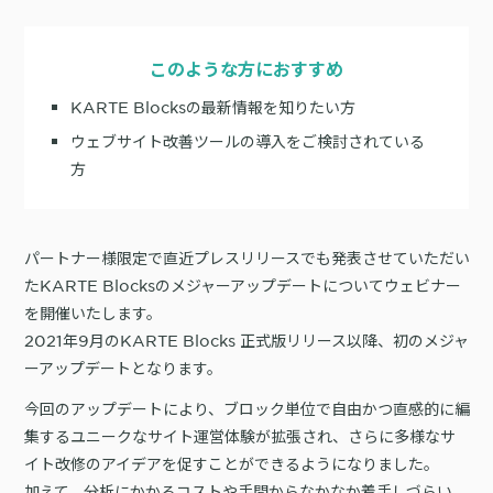
サポート
旅行・運輸
【2025年版】顧客データ活用最新事例
LPOやA/Bテストによって、誰でも直感的にサイトの改善を実現
自治体
KARTE Signals
AIネイティブヘッドレスCMS
このような方におすすめ
ブログ
広告の投資対効果を可視化し、1st partyデータによる広告配信最適
サポート・カスタマーサクセス
KARTE Blocksの最新情報を知りたい方
化を実現
認定資格制度
KARTE Datahub
ウェブサイト改善ツールの導入をご検討されている
サポートサイト
社内外のデータを統合・活用できる、 アクショナブルなデータ基盤
方
Developer Portal
活用インタビュー
KARTE Offers
一覧を見る
よくある質問
良質な顧客体験とメディア収益を両立するコマースメディア構築・
収益化
パートナー様限定で直近プレスリリースでも発表させていただい
たKARTE Blocksのメジャーアップデートについてウェビナー
BIプロダクトCodatumでの実践方法もご紹介
を開催いたします。
2021年9月のKARTE Blocks 正式版リリース以降、初のメジャ
運用支援
KARTEデータ活用のためのAI分析入門
「うちの子に合う学びはどれ？」に応えるために。「進研ゼミ」のベネッ
ーアップデートとなります。
機能
本セミナーでは、KARTEに蓄積されたデータを起点に、AIを活用した分
セコーポレーションがKARTEで挑む、お客様の期待に合わせた体験設計
KARTEプロダクト概要 資料
析の始め方を実践的に解説します。 マーケター自身で分析からアクショ
今回のアップデートにより、ブロック単位で自由かつ直感的に編
パートナープログラム
ンまでを自走するための「基本的な考え方」と、BIプロダクト
KARTEの機能やお客様の声、活用事例を紹介しています。Webサイト/
集するユニークなサイト運営体験が拡張され、さらに多様なサ
プロフェッショナルサービス「PLAID ALPHA」
Core
Insight
「Codatum」を使った具体的な分析の進め方をお伝えします。
アプリ内でのCX向上、サイト内外での顧客データ活用と事例集のセット
イト改修のアイデアを促すことができるようになりました。
です。
リアルタイムユーザー解析
ユーザー分析
加えて、分析にかかるコストや手間からなかなか着手しづらい、
バッチ解析
施策分析