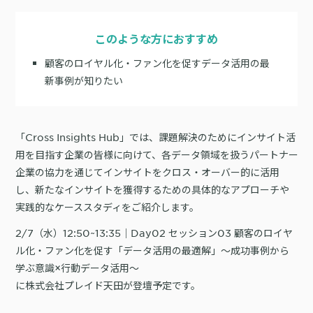
サポート
旅行・運輸
【2025年版】顧客データ活用最新事例
LPOやA/Bテストによって、誰でも直感的にサイトの改善を実現
自治体
KARTE Signals
AIネイティブヘッドレスCMS
このような方におすすめ
ブログ
広告の投資対効果を可視化し、1st partyデータによる広告配信最適
サポート・カスタマーサクセス
顧客のロイヤル化・ファン化を促すデータ活用の最
化を実現
認定資格制度
新事例が知りたい
KARTE Datahub
サポートサイト
社内外のデータを統合・活用できる、 アクショナブルなデータ基盤
Developer Portal
活用インタビュー
KARTE Offers
一覧を見る
よくある質問
「Cross Insights Hub」では、課題解決のためにインサイト活
良質な顧客体験とメディア収益を両立するコマースメディア構築・
収益化
用を目指す企業の皆様に向けて、各データ領域を扱うパートナー
企業の協力を通じてインサイトをクロス・オーバー的に活用
し、新たなインサイトを獲得するための具体的なアプローチや
BIプロダクトCodatumでの実践方法もご紹介
実践的なケーススタディをご紹介します。
運用支援
KARTEデータ活用のためのAI分析入門
2/7（水）12:50~13:35｜Day02 セッション03 顧客のロイヤ
「うちの子に合う学びはどれ？」に応えるために。「進研ゼミ」のベネッ
機能
本セミナーでは、KARTEに蓄積されたデータを起点に、AIを活用した分
セコーポレーションがKARTEで挑む、お客様の期待に合わせた体験設計
KARTEプロダクト概要 資料
ル化・ファン化を促す「データ活用の最適解」～成功事例から
析の始め方を実践的に解説します。 マーケター自身で分析からアクショ
パートナープログラム
学ぶ意識×行動データ活用～
ンまでを自走するための「基本的な考え方」と、BIプロダクト
KARTEの機能やお客様の声、活用事例を紹介しています。Webサイト/
プロフェッショナルサービス「PLAID ALPHA」
Core
Insight
「Codatum」を使った具体的な分析の進め方をお伝えします。
アプリ内でのCX向上、サイト内外での顧客データ活用と事例集のセット
に株式会社プレイド天田が登壇予定です。
です。
リアルタイムユーザー解析
ユーザー分析
バッチ解析
施策分析