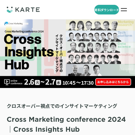
資料ダウンロード
プロダクト
資料ダウンロード
お問い合わせ
事例
プロダクト
セミナー
KARTE Web
導入企業・業界
一覧を見る
顧客理解をもとに適切なWeb接客を実施し、事業成長を実現
資料一覧
KARTE for App
アパレル
セミナー
一覧を見る
分析から施策実行までワンストップで実現し、モバイルアプリのエ
コスメ
クロスオーバー視点でのインサイトマーケティング
リソース
ンゲージメント向上
ECサイト
KARTE Message
AI 時代の流入対策
お役立ち資料
一覧を見る
Cross Marketing conference 2024
金融・保険・Fintech
メールやLINE、プッシュ通知など、顧客のシーンに合わせた1to1コ
AI時代の生活文脈におけるCX/UXデザイン
不動産・住宅販売
｜Cross Insights Hub
ミュニケーションを実現
「ブランドの意志を宿すAI」の実装論
人材
KARTE Blocks
顧客データを活用したLINEメッセージユースケース集