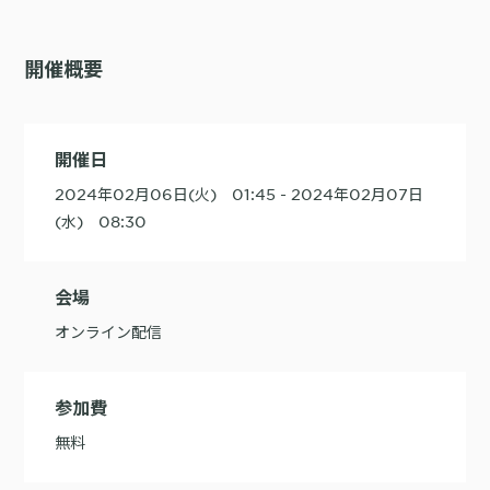
詳細を見る
KARTE AI
セッションリプレイ
「どうせ使いこなせない」からの脱却。丸井がKARTEで築いたリピート
ダウンロードする
リアルタイムフィードバック
顧客比率二桁増と自走文化
開催概要
Action
MA（マーケティングオートメー
ション）
クリエイティブ作成
マルチチャネル配信
シナリオテンプレート
開催日
カスタマージャーニー設計
施策設計
2024年02月06日(火) 01:45 - 2024年02月07日
WOWOWはユーザー離脱という課題にどう挑んだのか？高度なコミュ
広告配信最適化
サイト管理・改善
ニケーションを実現する基盤作りの裏側
(水) 08:30
広告ダッシュボード
A/Bテスト
広告媒体へデータ連携
LPO
スペック
会場
PaaS
カスタマーサポート
オンライン配信
アプリケーション開発
Webサポート
施策事例
セキュリティ
一覧を見る
Web × 電話連携
KARTE SLA
ボイスボット
GDPR
参加費
VoC活用
無料