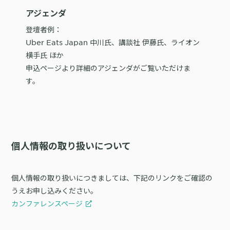
アジェンダ
購入前の「迷い」をAIエージェントで即時解決。問い合わせ電話の対応
登壇者例：
コスト1/3とCVR20%向上を実現
Uber Eats Japan 中川氏、講談社 伊藤氏、ライオン
横手氏 ほか
申込ページより詳細のアジェンダがご覧いただけま
す。
1st Party Dataを活用したコンバージョン補完で広告効果を改善
個人情報の取り扱いについて
KARTE MessageにおけるLINE配信ユースケース9選
個人情報の取り扱いにつきましては、下記のリンクをご確認の
うえお申し込みください。
カンファレンスページ