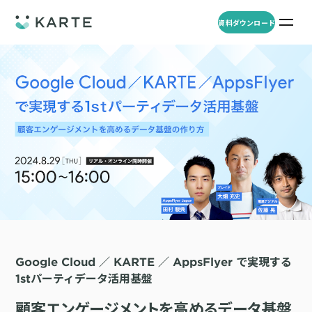
資料ダウンロード
プロダクト
資料ダウンロード
お問い合わせ
事例
プロダクト
セミナー
KARTE Web
導入企業・業界
一覧を見る
顧客理解をもとに適切なWeb接客を実施し、事業成長を実現
資料一覧
KARTE for App
アパレル
セミナー
一覧を見る
分析から施策実行までワンストップで実現し、モバイルアプリのエ
コスメ
リソース
ンゲージメント向上
ECサイト
KARTE Message
Google Cloud ／ KARTE ／ AppsFlyer で実現する
AI 時代の流入対策
お役立ち資料
一覧を見る
金融・保険・Fintech
1stパーティデータ活用基盤
メールやLINE、プッシュ通知など、顧客のシーンに合わせた1to1コ
AI時代の生活文脈におけるCX/UXデザイン
不動産・住宅販売
ミュニケーションを実現
「ブランドの意志を宿すAI」の実装論
顧客エンゲージメントを高めるデータ基盤
人材
KARTE Blocks
顧客データを活用したLINEメッセージユースケース集