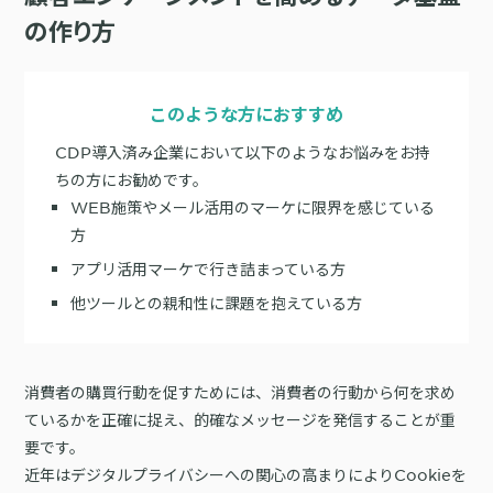
サポート
旅行・運輸
【2025年版】顧客データ活用最新事例
の作り方
LPOやA/Bテストによって、誰でも直感的にサイトの改善を実現
自治体
KARTE Signals
AIネイティブヘッドレスCMS
ブログ
広告の投資対効果を可視化し、1st partyデータによる広告配信最適
サポート・カスタマーサクセス
化を実現
このような方におすすめ
認定資格制度
KARTE Datahub
サポートサイト
CDP導入済み企業において以下のようなお悩みをお持
社内外のデータを統合・活用できる、 アクショナブルなデータ基盤
Developer Portal
ちの方にお勧めです。
活用インタビュー
KARTE Offers
一覧を見る
よくある質問
WEB施策やメール活用のマーケに限界を感じている
良質な顧客体験とメディア収益を両立するコマースメディア構築・
方
収益化
アプリ活用マーケで行き詰まっている方
他ツールとの親和性に課題を抱えている方
BIプロダクトCodatumでの実践方法もご紹介
運用支援
KARTEデータ活用のためのAI分析入門
「うちの子に合う学びはどれ？」に応えるために。「進研ゼミ」のベネッ
機能
本セミナーでは、KARTEに蓄積されたデータを起点に、AIを活用した分
セコーポレーションがKARTEで挑む、お客様の期待に合わせた体験設計
KARTEプロダクト概要 資料
消費者の購買行動を促すためには、消費者の行動から何を求め
析の始め方を実践的に解説します。 マーケター自身で分析からアクショ
パートナープログラム
ているかを正確に捉え、的確なメッセージを発信することが重
ンまでを自走するための「基本的な考え方」と、BIプロダクト
KARTEの機能やお客様の声、活用事例を紹介しています。Webサイト/
プロフェッショナルサービス「PLAID ALPHA」
Core
Insight
「Codatum」を使った具体的な分析の進め方をお伝えします。
要です。
アプリ内でのCX向上、サイト内外での顧客データ活用と事例集のセット
です。
リアルタイムユーザー解析
ユーザー分析
近年はデジタルプライバシーへの関心の高まりによりCookieを
バッチ解析
施策分析