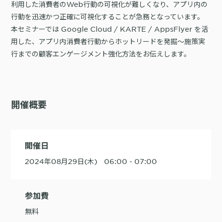
利用した消費者のWeb行動の可視化が難しくなり、アプリ内の
詳細を見る
KARTE AI
セッションリプレイ
「どうせ使いこなせない」からの脱却。丸井がKARTEで築いたリピート
行動を迅速かつ正確に可視化することが急務となっています。
ダウンロードする
リアルタイムフィードバック
顧客比率二桁増と自走文化
本セミナーでは Google Cloud / KARTE / AppsFlyer を活
Action
MA（マーケティングオートメー
用した、アプリ内消費者行動からホットリードを発掘～施策実
ション）
行までの顧客エンゲージメント強化方法をお伝えします。
クリエイティブ作成
マルチチャネル配信
シナリオテンプレート
カスタマージャーニー設計
施策設計
WOWOWはユーザー離脱という課題にどう挑んだのか？高度なコミュ
広告配信最適化
サイト管理・改善
ニケーションを実現する基盤作りの裏側
開催概要
広告ダッシュボード
A/Bテスト
広告媒体へデータ連携
LPO
スペック
PaaS
カスタマーサポート
開催日
アプリケーション開発
Webサポート
施策事例
セキュリティ
一覧を見る
2024年08月29日(木) 06:00 - 07:00
Web × 電話連携
KARTE SLA
ボイスボット
GDPR
VoC活用
参加費
無料