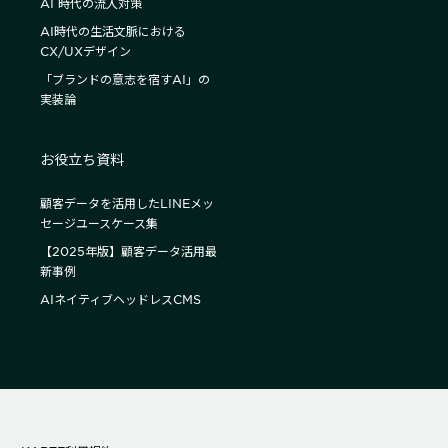
AI 時代の流入対策
AI時代の生活文脈における
CX/UXデザイン
「ブランドの意志を宿すAI」の
実装論
お役立ち資料
顧客データを活用したLINEメッ
セージユースケース集
【2025年版】顧客データ活用最
新事例
AIネイティブヘッドレスCMS