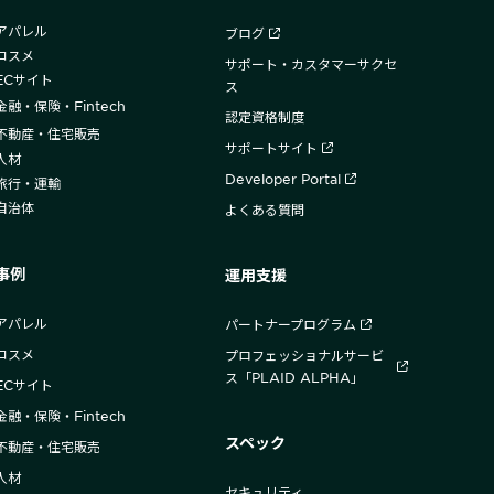
アパレル
ブログ
コスメ
サポート・カスタマーサクセ
ECサイト
ス
金融・保険・Fintech
認定資格制度
不動産・住宅販売
サポートサイト
人材
Developer Portal
旅行・運輸
自治体
よくある質問
事例
運用支援
アパレル
パートナープログラム
コスメ
プロフェッショナルサービ
ス「PLAID ALPHA」
ECサイト
金融・保険・Fintech
スペック
不動産・住宅販売
人材
セキュリティ