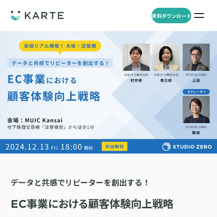
資料ダウンロード
プロダクト
資料ダウンロード
お問い合わせ
事例
プロダクト
セミナー
KARTE Web
導入企業・業界
一覧を見る
顧客理解をもとに適切なWeb接客を実施し、事業成長を実現
資料一覧
KARTE for App
アパレル
セミナー
一覧を見る
分析から施策実行までワンストップで実現し、モバイルアプリのエ
コスメ
リソース
ンゲージメント向上
ECサイト
KARTE Message
データと共感でリピーターを創出する！
AI 時代の流入対策
お役立ち資料
一覧を見る
金融・保険・Fintech
メールやLINE、プッシュ通知など、顧客のシーンに合わせた1to1コ
AI時代の生活文脈におけるCX/UXデザイン
EC事業における顧客体験向上戦略
不動産・住宅販売
ミュニケーションを実現
「ブランドの意志を宿すAI」の実装論
人材
KARTE Blocks
顧客データを活用したLINEメッセージユースケース集