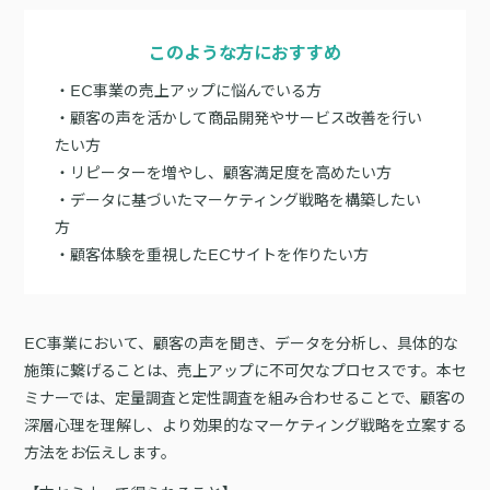
サポート
旅行・運輸
【2025年版】顧客データ活用最新事例
LPOやA/Bテストによって、誰でも直感的にサイトの改善を実現
自治体
このような方におすすめ
KARTE Signals
AIネイティブヘッドレスCMS
ブログ
広告の投資対効果を可視化し、1st partyデータによる広告配信最適
・EC事業の売上アップに悩んでいる方
サポート・カスタマーサクセス
化を実現
・顧客の声を活かして商品開発やサービス改善を行い
認定資格制度
KARTE Datahub
たい方
サポートサイト
社内外のデータを統合・活用できる、 アクショナブルなデータ基盤
・リピーターを増やし、顧客満足度を高めたい方
Developer Portal
活用インタビュー
KARTE Offers
一覧を見る
・データに基づいたマーケティング戦略を構築したい
よくある質問
良質な顧客体験とメディア収益を両立するコマースメディア構築・
方
収益化
・顧客体験を重視したECサイトを作りたい方
BIプロダクトCodatumでの実践方法もご紹介
運用支援
KARTEデータ活用のためのAI分析入門
EC事業において、顧客の声を聞き、データを分析し、具体的な
「うちの子に合う学びはどれ？」に応えるために。「進研ゼミ」のベネッ
施策に繋げることは、売上アップに不可欠なプロセスです。本セ
機能
本セミナーでは、KARTEに蓄積されたデータを起点に、AIを活用した分
セコーポレーションがKARTEで挑む、お客様の期待に合わせた体験設計
KARTEプロダクト概要 資料
析の始め方を実践的に解説します。 マーケター自身で分析からアクショ
ミナーでは、定量調査と定性調査を組み合わせることで、顧客の
パートナープログラム
ンまでを自走するための「基本的な考え方」と、BIプロダクト
KARTEの機能やお客様の声、活用事例を紹介しています。Webサイト/
深層心理を理解し、より効果的なマーケティング戦略を立案する
プロフェッショナルサービス「PLAID ALPHA」
Core
Insight
「Codatum」を使った具体的な分析の進め方をお伝えします。
アプリ内でのCX向上、サイト内外での顧客データ活用と事例集のセット
方法をお伝えします。
です。
リアルタイムユーザー解析
ユーザー分析
バッチ解析
施策分析