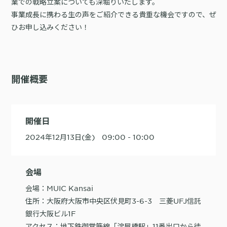
業での戦略立案についても深堀りいたします。
事業成長に携わる生の声をご紹介できる貴重な機会ですので、ぜ
購入前の「迷い」をAIエージェントで即時解決。問い合わせ電話の対応
ひお申し込みください！
コスト1/3とCVR20%向上を実現
開催概要
1st Party Dataを活用したコンバージョン補完で広告効果を改善
開催日
2024年12月13日(金) 09:00 - 10:00
KARTE MessageにおけるLINE配信ユースケース9選
会場
会場：MUIC Kansai
住所：大阪府大阪市中央区伏見町3-6-3 三菱UFJ信託
銀行大阪ビル1F
アクセス：地下鉄御堂筋線「淀屋橋駅」11番出口から徒