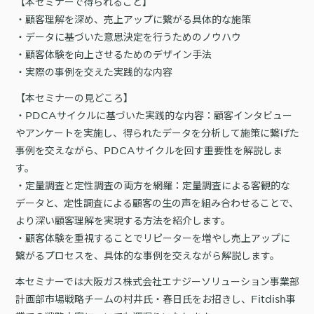
【本セミナーで得られること】
詳細を見る
KARTE AI
セッションリプレイ
・顧客理解を深め、売上アップに繋がる具体的な施策
「どうせ使いこなせない」からの脱却。丸井がKARTEで築いたリピート
ダウンロードする
リアルタイムフィードバック
顧客比率二桁増と自走文化
・データに基づいた意思決定を行うためのノウハウ
・顧客体験を向上させるためのデザイン手法
Action
MA（マーケティングオートメー
ション）
・実際の事例を交えた実践的な内容
クリエイティブ作成
マルチチャネル配信
シナリオテンプレート
【本セミナーの見どころ】
カスタマージャーニー設計
施策設計
・PDCAサイクルに基づいた実践的な内容：顧客インタビュー
WOWOWはユーザー離脱という課題にどう挑んだのか？高度なコミュ
やアンケートを実施し、得られたデータを分析して施策に繋げた
広告配信最適化
サイト管理・改善
ニケーションを実現する基盤作りの裏側
事例を交えながら、PDCAサイクルを回す重要性を解説しま
広告ダッシュボード
A/Bテスト
す。
広告媒体へデータ連携
LPO
スペック
・定量調査と定性調査の両方を網羅：定量調査による客観的な
PaaS
カスタマーサポート
データと、定性調査による顧客の生の声を組み合わせることで、
アプリケーション開発
Webサポート
より深い顧客理解を実現する方法を紹介します。
施策事例
セキュリティ
一覧を見る
Web × 電話連携
・顧客体験を重視することでリピーターを増やし売上アップに
KARTE SLA
ボイスボット
繋がるプロセスを、具体的な事例を交えながら解説します。
GDPR
VoC活用
本セミナーでは大阪ガス株式会社エナジーソリューション事業部
計画部市場戦略チームの村井氏・春日氏をお招きし、Fitdish事