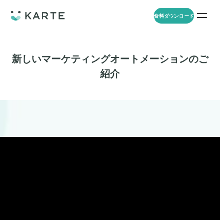
資料ダウンロード
プロダクト
資料ダウンロード
お問い合わせ
新しいマーケティングオートメーションのご
紹介
事例
プロダクト
セミナー
KARTE Web
導入企業・業界
一覧を見る
顧客理解をもとに適切なWeb接客を実施し、事業成長を実現
資料一覧
KARTE for App
アパレル
セミナー
一覧を見る
分析から施策実行までワンストップで実現し、モバイルアプリのエ
コスメ
リソース
ンゲージメント向上
ECサイト
KARTE Message
AI 時代の流入対策
お役立ち資料
一覧を見る
金融・保険・Fintech
メールやLINE、プッシュ通知など、顧客のシーンに合わせた1to1コ
AI時代の生活文脈におけるCX/UXデザイン
不動産・住宅販売
ミュニケーションを実現
「ブランドの意志を宿すAI」の実装論
人材
KARTE Blocks
顧客データを活用したLINEメッセージユースケース集