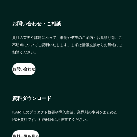
詳細を見る
KARTE AI
セッションリプレイ
ダウンロードする
「どうせ使いこなせない」からの脱却。丸井がKARTEで築いたリピート
リアルタイムフィードバック
顧客比率二桁増と自走文化
お問い合わせ・ご相談
Action
MA（マーケティングオートメー
ション）
クリエイティブ作成
貴社の業界や課題に沿って、事例やデモのご案内・お見積り等、ご
マルチチャネル配信
シナリオテンプレート
不明点についてご説明いたします。まずは情報交換からお気軽にご
カスタマージャーニー設計
施策設計
相談ください。
WOWOWはユーザー離脱という課題にどう挑んだのか？高度なコミュ
広告配信最適化
サイト管理・改善
ニケーションを実現する基盤作りの裏側
広告ダッシュボード
A/Bテスト
お問い合わせ
広告媒体へデータ連携
LPO
スペック
PaaS
カスタマーサポート
アプリケーション開発
Webサポート
施策事例
資料ダウンロード
セキュリティ
一覧を見る
Web × 電話連携
KARTE SLA
ボイスボット
KARTEのプロダクト概要や導入実績、業界別の事例をまとめた
GDPR
VoC活用
PDF資料です。社内検討にお役立てください。
資料一覧を見る