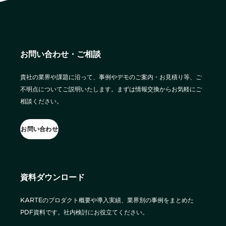
詳細を見る
KARTE AI
セッションリプレイ
ダウンロードする
「どうせ使いこなせない」からの脱却。丸井がKARTEで築いたリピート
リアルタイムフィードバック
顧客比率二桁増と自走文化
Action
MA（マーケティングオートメー
ション）
お問い合わせ・ご相談
クリエイティブ作成
マルチチャネル配信
シナリオテンプレート
カスタマージャーニー設計
施策設計
貴社の業界や課題に沿って、事例やデモのご案内・お見積り等、ご
不明点についてご説明いたします。まずは情報交換からお気軽にご
WOWOWはユーザー離脱という課題にどう挑んだのか？高度なコミュ
広告配信最適化
サイト管理・改善
ニケーションを実現する基盤作りの裏側
相談ください。
広告ダッシュボード
A/Bテスト
広告媒体へデータ連携
LPO
お問い合わせ
スペック
PaaS
カスタマーサポート
アプリケーション開発
Webサポート
施策事例
セキュリティ
一覧を見る
Web × 電話連携
KARTE SLA
資料ダウンロード
ボイスボット
GDPR
VoC活用
KARTEのプロダクト概要や導入実績、業界別の事例をまとめた
PDF資料です。社内検討にお役立てください。