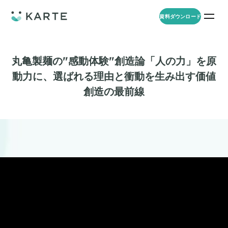
資料ダウンロード
プロダクト
資料ダウンロード
お問い合わせ
丸亀製麺の"感動体験"創造論「人の力」を原
動力に、選ばれる理由と衝動を生み出す価値
事例
創造の最前線
プロダクト
セミナー
KARTE Web
導入企業・業界
一覧を見る
顧客理解をもとに適切なWeb接客を実施し、事業成長を実現
資料一覧
KARTE for App
アパレル
セミナー
一覧を見る
分析から施策実行までワンストップで実現し、モバイルアプリのエ
コスメ
リソース
ンゲージメント向上
ECサイト
KARTE Message
AI 時代の流入対策
お役立ち資料
一覧を見る
金融・保険・Fintech
メールやLINE、プッシュ通知など、顧客のシーンに合わせた1to1コ
AI時代の生活文脈におけるCX/UXデザイン
不動産・住宅販売
ミュニケーションを実現
「ブランドの意志を宿すAI」の実装論
人材
KARTE Blocks
顧客データを活用したLINEメッセージユースケース集