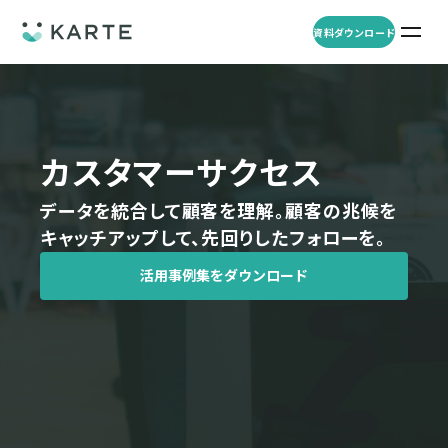
資料ダウンロード
プロダクト
資料ダウンロード
お問い合わせ
事例
カスタマーサクセス
プロダクト
データを統合して顧客を理解。
顧客の兆候を
セミナー
キャッチアップして、先回りしたフォローを。
KARTE Web
導入企業・業界
一覧を見る
活用事例集をダウンロード
顧客理解をもとに適切なWeb接客を実施し、事業成長を実現
資料一覧
KARTE for App
アパレル
セミナー
一覧を見る
分析から施策実行までワンストップで実現し、モバイルアプリのエ
コスメ
リソース
ンゲージメント向上
ECサイト
KARTE Message
AI 時代の流入対策
お役立ち資料
一覧を見る
金融・保険・Fintech
メールやLINE、プッシュ通知など、顧客のシーンに合わせた1to1コ
AI時代の生活文脈におけるCX/UXデザイン
不動産・住宅販売
ミュニケーションを実現
「ブランドの意志を宿すAI」の実装論
人材
KARTE Blocks
顧客データを活用したLINEメッセージユースケース集