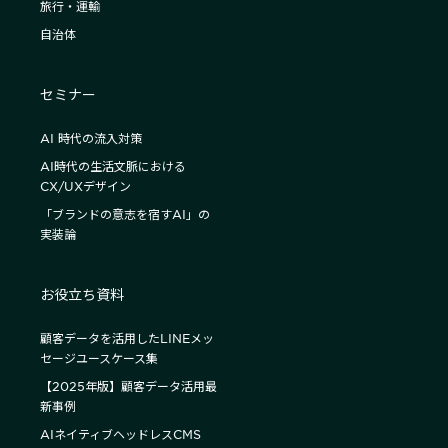
旅行・運輸
自治体
セミナー
AI 時代の流入対策
AI時代の生活文脈における
CX/UXデザイン
「ブランドの意志を宿すAI」の
実装論
お役立ち資料
顧客データを活用したLINEメッ
セージユースケース集
【2025年版】顧客データ活用最
新事例
AIネイティブヘッドレスCMS