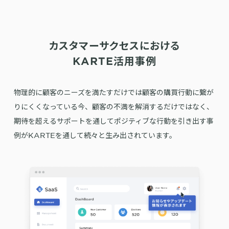
詳細を見る
KARTE AI
セッションリプレイ
「どうせ使いこなせない」からの脱却。丸井がKARTEで築いたリピート
ダウンロードする
リアルタイムフィードバック
顧客比率二桁増と自走文化
Action
MA（マーケティングオートメー
カスタマーサクセスにおける
ション）
クリエイティブ作成
KARTE活用事例
マルチチャネル配信
シナリオテンプレート
カスタマージャーニー設計
施策設計
WOWOWはユーザー離脱という課題にどう挑んだのか？高度なコミュ
物理的に顧客のニーズを満たすだけでは顧客の購買行動に繋が
広告配信最適化
サイト管理・改善
ニケーションを実現する基盤作りの裏側
りにくくなっている今、
顧客の不満を解消するだけではなく、
広告ダッシュボード
A/Bテスト
期待を超えるサポートを通して
ポジティブな行動を引き出す事
広告媒体へデータ連携
LPO
スペック
例がKARTEを通して続々と生み出されています。
PaaS
カスタマーサポート
アプリケーション開発
Webサポート
施策事例
セキュリティ
一覧を見る
Web × 電話連携
KARTE SLA
ボイスボット
GDPR
VoC活用