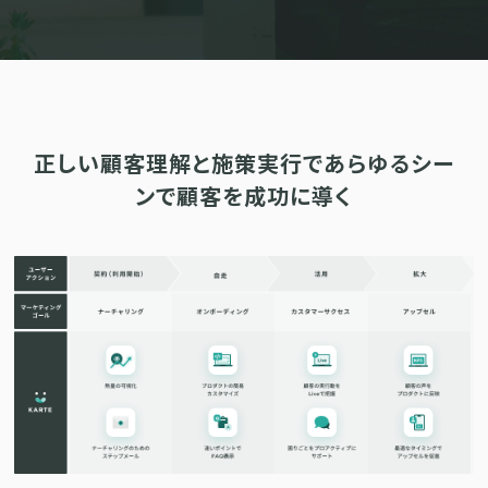
サポート
旅行・運輸
【2025年版】顧客データ活用最新事例
LPOやA/Bテストによって、誰でも直感的にサイトの改善を実現
自治体
KARTE Signals
AIネイティブヘッドレスCMS
ブログ
広告の投資対効果を可視化し、1st partyデータによる広告配信最適
サポート・カスタマーサクセス
化を実現
認定資格制度
KARTE Datahub
サポートサイト
正しい顧客理解と施策実行で
あらゆるシー
社内外のデータを統合・活用できる、 アクショナブルなデータ基盤
Developer Portal
活用インタビュー
KARTE Offers
一覧を見る
ンで顧客を成功に導く
よくある質問
良質な顧客体験とメディア収益を両立するコマースメディア構築・
収益化
BIプロダクトCodatumでの実践方法もご紹介
運用支援
KARTEデータ活用のためのAI分析入門
「うちの子に合う学びはどれ？」に応えるために。「進研ゼミ」のベネッ
機能
本セミナーでは、KARTEに蓄積されたデータを起点に、AIを活用した分
セコーポレーションがKARTEで挑む、お客様の期待に合わせた体験設計
KARTEプロダクト概要 資料
析の始め方を実践的に解説します。 マーケター自身で分析からアクショ
パートナープログラム
ンまでを自走するための「基本的な考え方」と、BIプロダクト
KARTEの機能やお客様の声、活用事例を紹介しています。Webサイト/
プロフェッショナルサービス「PLAID ALPHA」
Core
Insight
「Codatum」を使った具体的な分析の進め方をお伝えします。
アプリ内でのCX向上、サイト内外での顧客データ活用と事例集のセット
です。
リアルタイムユーザー解析
ユーザー分析
バッチ解析
施策分析