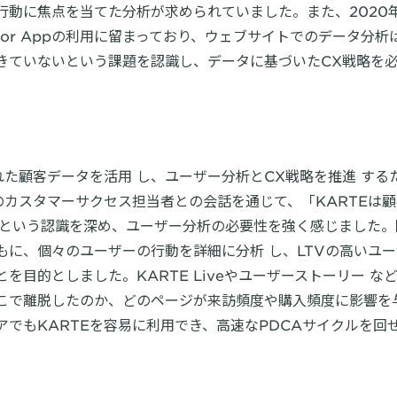
動に焦点を当てた分析が求められていました。また、2020年
 for Appの利用に留まっており、ウェブサイトでのデータ分
きていないという課題を認識し、データに基づいたCX戦略を
れた顧客データを活用 し、ユーザー分析とCX戦略を推進 す
のカスタマーサクセス担当者との会話を通じて、「KARTEは
 という認識を深め、ユーザー分析の必要性を強く感じました
もに、個々のユーザーの行動を詳細に分析 し、LTVの高いユ
を目的としました。KARTE Liveやユーザーストーリー な
こで離脱したのか、どのページが来訪頻度や購入頻度に影響を
でもKARTEを容易に利用でき、高速なPDCAサイクルを回