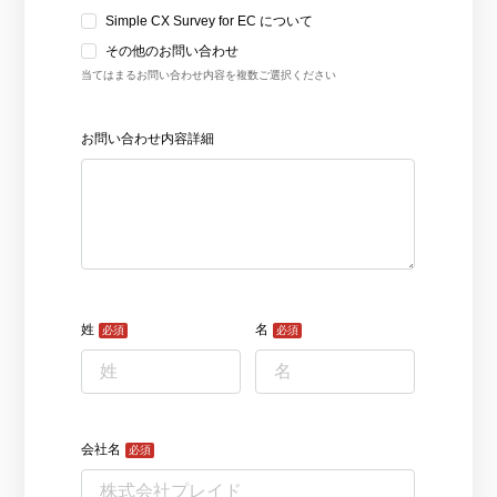
サポート
旅行・運輸
【2025年版】顧客データ活用最新事例
LPOやA/Bテストによって、誰でも直感的にサイトの改善を実現
自治体
KARTE Signals
AIネイティブヘッドレスCMS
ブログ
広告の投資対効果を可視化し、1st partyデータによる広告配信最適
サポート・カスタマーサクセス
化を実現
認定資格制度
KARTE Datahub
サポートサイト
社内外のデータを統合・活用できる、 アクショナブルなデータ基盤
Developer Portal
活用インタビュー
KARTE Offers
一覧を見る
よくある質問
良質な顧客体験とメディア収益を両立するコマースメディア構築・
収益化
BIプロダクトCodatumでの実践方法もご紹介
運用支援
KARTEデータ活用のためのAI分析入門
「うちの子に合う学びはどれ？」に応えるために。「進研ゼミ」のベネッ
機能
本セミナーでは、KARTEに蓄積されたデータを起点に、AIを活用した分
セコーポレーションがKARTEで挑む、お客様の期待に合わせた体験設計
KARTEプロダクト概要 資料
析の始め方を実践的に解説します。 マーケター自身で分析からアクショ
パートナープログラム
ンまでを自走するための「基本的な考え方」と、BIプロダクト
KARTEの機能やお客様の声、活用事例を紹介しています。Webサイト/
プロフェッショナルサービス「PLAID ALPHA」
Core
Insight
「Codatum」を使った具体的な分析の進め方をお伝えします。
アプリ内でのCX向上、サイト内外での顧客データ活用と事例集のセット
です。
リアルタイムユーザー解析
ユーザー分析
バッチ解析
施策分析