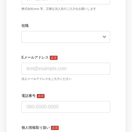
詳細を見る
KARTE AI
セッションリプレイ
「どうせ使いこなせない」からの脱却。丸井がKARTEで築いたリピート
ダウンロードする
リアルタイムフィードバック
顧客比率二桁増と自走文化
Action
MA（マーケティングオートメー
ション）
クリエイティブ作成
マルチチャネル配信
シナリオテンプレート
カスタマージャーニー設計
施策設計
WOWOWはユーザー離脱という課題にどう挑んだのか？高度なコミュ
広告配信最適化
サイト管理・改善
ニケーションを実現する基盤作りの裏側
広告ダッシュボード
A/Bテスト
広告媒体へデータ連携
LPO
スペック
PaaS
カスタマーサポート
アプリケーション開発
Webサポート
施策事例
セキュリティ
一覧を見る
Web × 電話連携
KARTE SLA
ボイスボット
GDPR
VoC活用