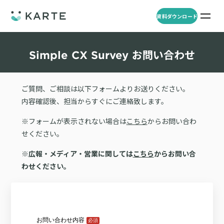
資料ダウンロード
プロダクト
資料ダウンロード
お問い合わせ
Simple CX Survey お問い合わせ
事例
ご質問、ご相談は以下フォームよりお送りください。
プロダクト
内容確認後、担当からすぐにご連絡致します。
セミナー
※フォームが表示されない場合は
こちら
からお問い合わ
KARTE Web
導入企業・業界
一覧を見る
せください。
顧客理解をもとに適切なWeb接客を実施し、事業成長を実現
資料一覧
KARTE for App
※広報・メディア・営業に関しては
こちら
からお問い合
アパレル
セミナー
一覧を見る
わせください。
分析から施策実行までワンストップで実現し、モバイルアプリのエ
コスメ
リソース
ンゲージメント向上
ECサイト
KARTE Message
AI 時代の流入対策
お役立ち資料
一覧を見る
金融・保険・Fintech
メールやLINE、プッシュ通知など、顧客のシーンに合わせた1to1コ
AI時代の生活文脈におけるCX/UXデザイン
不動産・住宅販売
ミュニケーションを実現
「ブランドの意志を宿すAI」の実装論
人材
KARTE Blocks
顧客データを活用したLINEメッセージユースケース集