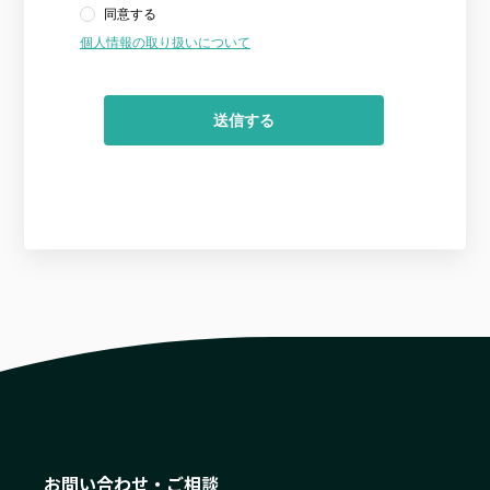
購入前の「迷い」をAIエージェントで即時解決。問い合わせ電話の対応
コスト1/3とCVR20%向上を実現
1st Party Dataを活用したコンバージョン補完で広告効果を改善
KARTE MessageにおけるLINE配信ユースケース9選
お問い合わせ・ご相談