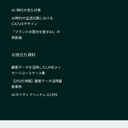
AI 時代の流入対策
AI時代の生活文脈における
CX/UXデザイン
「ブランドの意志を宿すAI」の
実装論
お役立ち資料
顧客データを活用したLINEメッ
セージユースケース集
【2025年版】顧客データ活用最
新事例
AIネイティブヘッドレスCMS