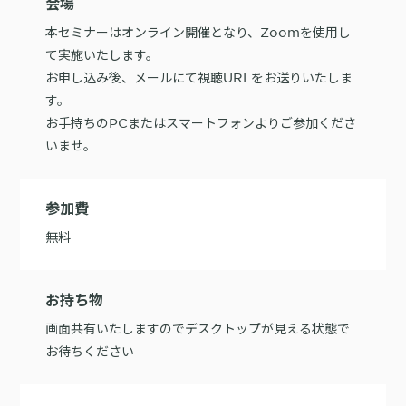
会場
本セミナーはオンライン開催となり、Zoomを使用し
購入前の「迷い」をAIエージェントで即時解決。問い合わせ電話の対応
コスト1/3とCVR20%向上を実現
て実施いたします。
お申し込み後、メールにて視聴URLをお送りいたしま
す。
お手持ちのPCまたはスマートフォンよりご参加くださ
いませ。
1st Party Dataを活用したコンバージョン補完で広告効果を改善
参加費
無料
KARTE MessageにおけるLINE配信ユースケース9選
お持ち物
画面共有いたしますのでデスクトップが見える状態で
お待ちください