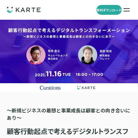
資料ダウンロード
プロダクト
資料ダウンロード
お問い合わせ
事例
プロダクト
セミナー
KARTE Web
導入企業・業界
一覧を見る
顧客理解をもとに適切なWeb接客を実施し、事業成長を実現
資料一覧
KARTE for App
アパレル
セミナー
一覧を見る
分析から施策実行までワンストップで実現し、モバイルアプリのエ
コスメ
リソース
ンゲージメント向上
〜新規ビジネスの着想と事業成長は顧客との向き合いに
ECサイト
KARTE Message
あり〜
AI 時代の流入対策
お役立ち資料
一覧を見る
金融・保険・Fintech
メールやLINE、プッシュ通知など、顧客のシーンに合わせた1to1コ
AI時代の生活文脈におけるCX/UXデザイン
不動産・住宅販売
顧客行動起点で考えるデジタルトランスフ
ミュニケーションを実現
「ブランドの意志を宿すAI」の実装論
人材
KARTE Blocks
顧客データを活用したLINEメッセージユースケース集