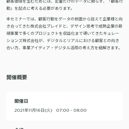
顧客価値を生むためには、定量だけのデータに頼らず、「顧客行
詳細を見る
KARTE AI
セッションリプレイ
動」を起点に考える必要があります。
「どうせ使いこなせない」からの脱却。丸井がKARTEで築いたリピート
ダウンロードする
リアルタイムフィードバック
顧客比率二桁増と自走文化
本セミナーでは、顧客行動をデータの側面から捉えて企業様と向
Action
MA（マーケティングオートメー
き合ってきた株式会社プレイドと、デザイン思考で成熟企業の新
ション）
クリエイティブ作成
規事業で多くのプロジェクトを収益化まで導いてきたキュレー
マルチチャネル配信
シナリオテンプレート
ションズ株式会社が、デジタルとリアルにおける顧客との向き
カスタマージャーニー設計
施策設計
合い方、事業アイディア・デジタル活用の考え方を紐解きます。
WOWOWはユーザー離脱という課題にどう挑んだのか？高度なコミュ
広告配信最適化
サイト管理・改善
ニケーションを実現する基盤作りの裏側
広告ダッシュボード
A/Bテスト
広告媒体へデータ連携
LPO
スペック
開催概要
PaaS
カスタマーサポート
アプリケーション開発
Webサポート
施策事例
セキュリティ
一覧を見る
Web × 電話連携
KARTE SLA
開催日
ボイスボット
GDPR
VoC活用
2021年11月16日(火) 07:00 - 08:00