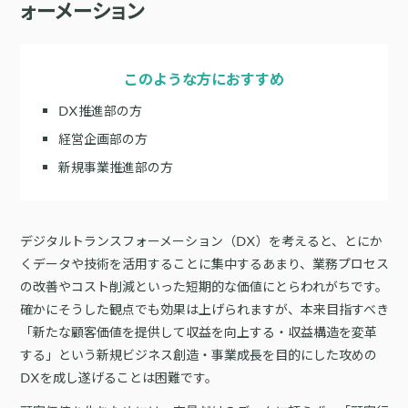
サポート
旅行・運輸
【2025年版】顧客データ活用最新事例
LPOやA/Bテストによって、誰でも直感的にサイトの改善を実現
自治体
KARTE Signals
AIネイティブヘッドレスCMS
ブログ
広告の投資対効果を可視化し、1st partyデータによる広告配信最適
このような方におすすめ
サポート・カスタマーサクセス
化を実現
認定資格制度
KARTE Datahub
DX推進部の方
サポートサイト
社内外のデータを統合・活用できる、 アクショナブルなデータ基盤
経営企画部の方
Developer Portal
活用インタビュー
KARTE Offers
一覧を見る
新規事業推進部の方
よくある質問
良質な顧客体験とメディア収益を両立するコマースメディア構築・
収益化
デジタルトランスフォーメーション（DX）を考えると、とにか
BIプロダクトCodatumでの実践方法もご紹介
くデータや技術を活用することに集中するあまり、業務プロセス
運用支援
KARTEデータ活用のためのAI分析入門
の改善やコスト削減といった短期的な価値にとらわれがちです。
「うちの子に合う学びはどれ？」に応えるために。「進研ゼミ」のベネッ
確かにそうした観点でも効果は上げられますが、本来目指すべき
機能
本セミナーでは、KARTEに蓄積されたデータを起点に、AIを活用した分
セコーポレーションがKARTEで挑む、お客様の期待に合わせた体験設計
KARTEプロダクト概要 資料
析の始め方を実践的に解説します。 マーケター自身で分析からアクショ
「新たな顧客価値を提供して収益を向上する・収益構造を変革
パートナープログラム
ンまでを自走するための「基本的な考え方」と、BIプロダクト
KARTEの機能やお客様の声、活用事例を紹介しています。Webサイト/
する」という新規ビジネス創造・事業成長を目的にした攻めの
プロフェッショナルサービス「PLAID ALPHA」
Core
Insight
「Codatum」を使った具体的な分析の進め方をお伝えします。
アプリ内でのCX向上、サイト内外での顧客データ活用と事例集のセット
DXを成し遂げることは困難です。
です。
リアルタイムユーザー解析
ユーザー分析
バッチ解析
施策分析