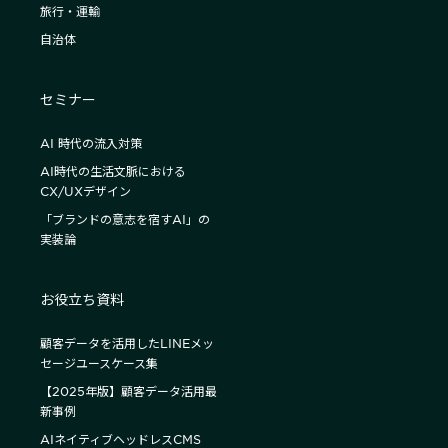
旅行・運輸
自治体
セミナー
AI 時代の流入対策
AI時代の生活文脈における
CX/UXデザイン
「ブランドの意志を宿すAI」の
実装論
お役立ち資料
顧客データを活用したLINEメッ
セージユースケース集
【2025年版】顧客データ活用最
新事例
AIネイティブヘッドレスCMS