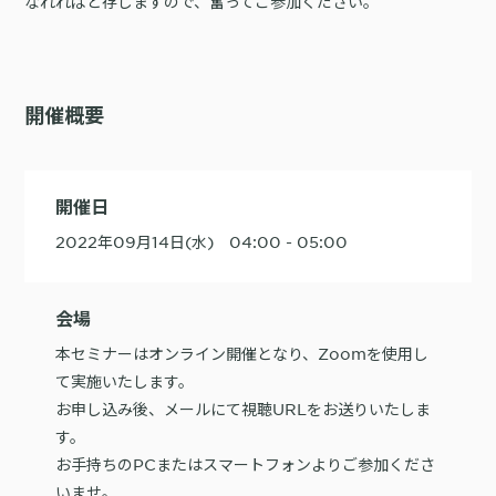
なれればと存じますので、奮ってご参加ください。
購入前の「迷い」をAIエージェントで即時解決。問い合わせ電話の対応
コスト1/3とCVR20%向上を実現
開催概要
1st Party Dataを活用したコンバージョン補完で広告効果を改善
開催日
2022年09月14日(水) 04:00 - 05:00
会場
KARTE MessageにおけるLINE配信ユースケース9選
本セミナーはオンライン開催となり、Zoomを使用し
て実施いたします。
お申し込み後、メールにて視聴URLをお送りいたしま
す。
お手持ちのPCまたはスマートフォンよりご参加くださ
いませ。