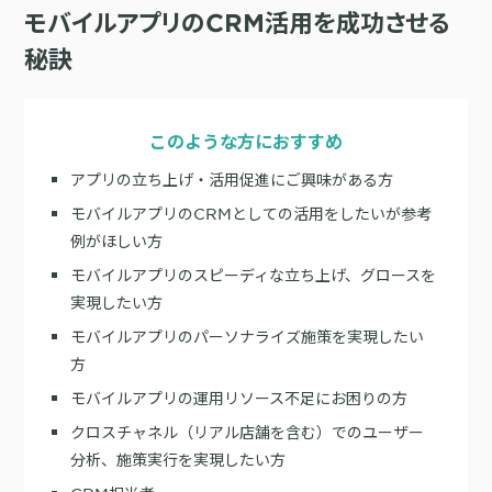
サポート
モバイルアプリのCRM活用を成功させる
旅行・運輸
【2025年版】顧客データ活用最新事例
LPOやA/Bテストによって、誰でも直感的にサイトの改善を実現
自治体
KARTE Signals
AIネイティブヘッドレスCMS
秘訣
ブログ
広告の投資対効果を可視化し、1st partyデータによる広告配信最適
サポート・カスタマーサクセス
化を実現
認定資格制度
KARTE Datahub
このような方におすすめ
サポートサイト
社内外のデータを統合・活用できる、 アクショナブルなデータ基盤
Developer Portal
アプリの立ち上げ・活用促進にご興味がある方
活用インタビュー
KARTE Offers
一覧を見る
よくある質問
モバイルアプリのCRMとしての活用をしたいが参考
良質な顧客体験とメディア収益を両立するコマースメディア構築・
例がほしい方
収益化
モバイルアプリのスピーディな立ち上げ、グロースを
実現したい方
BIプロダクトCodatumでの実践方法もご紹介
モバイルアプリのパーソナライズ施策を実現したい
運用支援
KARTEデータ活用のためのAI分析入門
方
「うちの子に合う学びはどれ？」に応えるために。「進研ゼミ」のベネッ
機能
本セミナーでは、KARTEに蓄積されたデータを起点に、AIを活用した分
セコーポレーションがKARTEで挑む、お客様の期待に合わせた体験設計
KARTEプロダクト概要 資料
モバイルアプリの運用リソース不足にお困りの方
析の始め方を実践的に解説します。 マーケター自身で分析からアクショ
パートナープログラム
ンまでを自走するための「基本的な考え方」と、BIプロダクト
KARTEの機能やお客様の声、活用事例を紹介しています。Webサイト/
クロスチャネル（リアル店舗を含む）でのユーザー
プロフェッショナルサービス「PLAID ALPHA」
Core
Insight
「Codatum」を使った具体的な分析の進め方をお伝えします。
アプリ内でのCX向上、サイト内外での顧客データ活用と事例集のセット
分析、施策実行を実現したい方
です。
リアルタイムユーザー解析
ユーザー分析
バッチ解析
施策分析