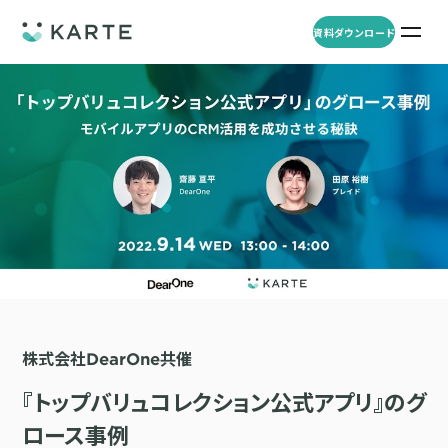
資料ダウンロード
プロダクト
資料ダウンロード
お問い合わせ
事例
プロダクト
セミナー
KARTE Web
導入企業・業界
一覧を見る
顧客理解をもとに適切なWeb接客を実施し、事業成長を実現
資料一覧
KARTE for App
アパレル
セミナー
一覧を見る
分析から施策実行までワンストップで実現し、モバイルアプリのエ
コスメ
リソース
ンゲージメント向上
株式会社DearOne共催
ECサイト
KARTE Message
AI 時代の流入対策
お役立ち資料
一覧を見る
金融・保険・Fintech
『トップバリュコレクション公式アプリ』のグ
メールやLINE、プッシュ通知など、顧客のシーンに合わせた1to1コ
AI時代の生活文脈におけるCX/UXデザイン
不動産・住宅販売
ミュニケーションを実現
ロース事例
「ブランドの意志を宿すAI」の実装論
人材
KARTE Blocks
顧客データを活用したLINEメッセージユースケース集