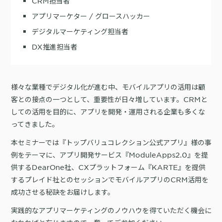
CRM担当者
詳細を見る
KARTE AI
セッションリプレイ
「どうせ使いこなせない」からの脱却。丸井がKARTEで築いたリピート
アプリマーケター / グロースハッカー
ダウンロードする
リアルタイムフィードバック
顧客比率二桁増と自走文化
デジタルマーケティング担当者
Action
MA（マーケティングオートメー
DX推進担当者
ション）
クリエイティブ作成
マルチチャネル配信
シナリオテンプレート
カスタマージャーニー設計
施策設計
様々な業種でデジタル化が進む中、モバイルアプリの活用は顧
WOWOWはユーザー離脱という課題にどう挑んだのか？高度なコミュ
広告配信最適化
サイト管理・改善
ニケーションを実現する基盤作りの裏側
客との接点の一つとして、重要性が日々増しています。CRMと
広告ダッシュボード
A/Bテスト
しての活用を目的に、アプリを開発・運用される企業も多くな
広告媒体へデータ連携
LPO
ってきました。
スペック
PaaS
カスタマーサポート
本セミナーでは『トップバリュコレクション公式アプリ』様の事
例をテーマに、アプリ開発サービス『ModuleApps2.0』を提
アプリケーション開発
Webサポート
施策事例
セキュリティ
一覧を見る
Web × 電話連携
供するDearOne社、CXプラットフォーム『KARTE』を提供
KARTE SLA
ボイスボット
するプレイド社とのセッションでモバイルアプリのCRM活用を
GDPR
VoC活用
成功させる秘訣をお届けします。
実践的なアプリマーケティングのノウハウを得ていただく機会に