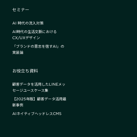
セミナー
AI 時代の流入対策
AI時代の生活文脈における
CX/UXデザイン
「ブランドの意志を宿すAI」の
実装論
お役立ち資料
顧客データを活用したLINEメッ
セージユースケース集
【2025年版】顧客データ活用最
新事例
AIネイティブヘッドレスCMS