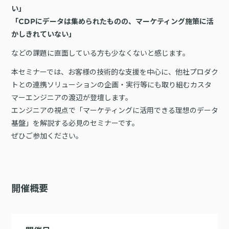
詳細を見る
い」
KARTE AI
セッションリプレイ
「どうせ使いこなせない」からの脱却。丸井がKARTEで築いたリピート
ダウンロードする
リアルタイムフィードバック
「CDPにデータは集められたものの、マーケティング施策に活
顧客比率二桁増と自走文化
かしきれていない」
Action
MA（マーケティングオートメー
ション）
などの課題に直面している方も少なくないと感じます。
クリエイティブ作成
マルチチャネル配信
シナリオテンプレート
本セミナーでは、お客様の技術的な支援を中心に、他社プロダク
カスタマージャーニー設計
施策設計
トとの連携ソリューションの企画・実行等にも取り組むカスタ
WOWOWはユーザー離脱という課題にどう挑んだのか？高度なコミュ
マーエンジニアの渡辺が登壇します。
広告配信最適化
サイト管理・改善
ニケーションを実現する基盤作りの裏側
エンジニアの視点で「マーケティングに活用できる理想のデータ
広告ダッシュボード
A/Bテスト
基盤」を解説する必見のセミナーです。
広告媒体へデータ連携
LPO
スペック
ぜひご参加ください。
PaaS
カスタマーサポート
アプリケーション開発
Webサポート
施策事例
セキュリティ
一覧を見る
Web × 電話連携
KARTE SLA
ボイスボット
開催概要
GDPR
VoC活用