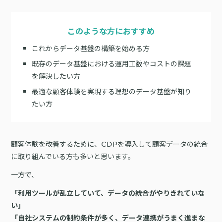
サポート
旅行・運輸
【2025年版】顧客データ活用最新事例
LPOやA/Bテストによって、誰でも直感的にサイトの改善を実現
自治体
KARTE Signals
AIネイティブヘッドレスCMS
このような方におすすめ
ブログ
広告の投資対効果を可視化し、1st partyデータによる広告配信最適
サポート・カスタマーサクセス
これからデータ基盤の構築を始める方
化を実現
認定資格制度
KARTE Datahub
既存のデータ基盤における運用工数やコストの課題
サポートサイト
社内外のデータを統合・活用できる、 アクショナブルなデータ基盤
を解決したい方
Developer Portal
活用インタビュー
KARTE Offers
一覧を見る
最適な顧客体験を実現する理想のデータ基盤が知り
よくある質問
良質な顧客体験とメディア収益を両立するコマースメディア構築・
たい方
収益化
BIプロダクトCodatumでの実践方法もご紹介
顧客体験を改善するために、CDPを導入して顧客データの統合
運用支援
KARTEデータ活用のためのAI分析入門
に取り組んでいる方も多いと思います。
「うちの子に合う学びはどれ？」に応えるために。「進研ゼミ」のベネッ
機能
本セミナーでは、KARTEに蓄積されたデータを起点に、AIを活用した分
一方で、
セコーポレーションがKARTEで挑む、お客様の期待に合わせた体験設計
KARTEプロダクト概要 資料
析の始め方を実践的に解説します。 マーケター自身で分析からアクショ
パートナープログラム
ンまでを自走するための「基本的な考え方」と、BIプロダクト
KARTEの機能やお客様の声、活用事例を紹介しています。Webサイト/
「利用ツールが乱立していて、データの統合がやりきれていな
プロフェッショナルサービス「PLAID ALPHA」
Core
Insight
「Codatum」を使った具体的な分析の進め方をお伝えします。
アプリ内でのCX向上、サイト内外での顧客データ活用と事例集のセット
い」
です。
リアルタイムユーザー解析
ユーザー分析
「自社システムの制約条件が多く、データ連携がうまく進まな
バッチ解析
施策分析