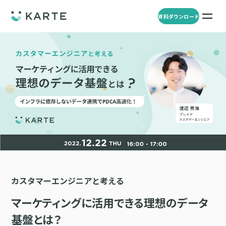
資料ダウンロード
プロダクト
資料ダウンロード
お問い合わせ
事例
プロダクト
セミナー
KARTE Web
導入企業・業界
一覧を見る
顧客理解をもとに適切なWeb接客を実施し、事業成長を実現
資料一覧
KARTE for App
アパレル
セミナー
一覧を見る
分析から施策実行までワンストップで実現し、モバイルアプリのエ
コスメ
リソース
ンゲージメント向上
カスタマーエンジニアと考える
ECサイト
KARTE Message
AI 時代の流入対策
お役立ち資料
一覧を見る
金融・保険・Fintech
マーケティングに活用できる理想のデータ
メールやLINE、プッシュ通知など、顧客のシーンに合わせた1to1コ
AI時代の生活文脈におけるCX/UXデザイン
不動産・住宅販売
ミュニケーションを実現
基盤とは？
「ブランドの意志を宿すAI」の実装論
人材
KARTE Blocks
顧客データを活用したLINEメッセージユースケース集