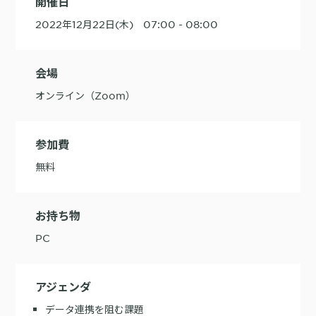
開催日
2022年12月22日(木) 07:00 - 08:00
購入前の「迷い」をAIエージェントで即時解決。問い合わせ電話の対応
コスト1/3とCVR20%向上を実現
会場
オンライン（Zoom）
1st Party Dataを活用したコンバージョン補完で広告効果を改善
参加費
無料
お持ち物
KARTE MessageにおけるLINE配信ユースケース9選
PC
アジェンダ
データ連携を阻む課題