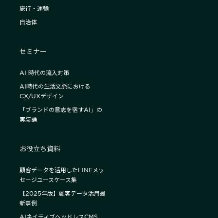
旅行・運輸
自治体
セミナー
AI 時代の流入対策
AI時代の生活文脈における
CX/UXデザイン
「ブランドの意志を宿すAI」の
実装論
お役立ち資料
顧客データを活用したLINEメッ
セージユースケース集
【2025年版】顧客データ活用最
新事例
AIネイティブヘッドレスCMS