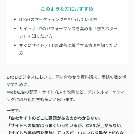
サポート
旅行・運輸
【2025年版】顧客データ活用最新事例
LPOやA/Bテストによって、誰でも直感的にサイトの改善を実現
このような方におすすめ
自治体
KARTE Signals
AIネイティブヘッドレスCMS
ブログ
BtoBのマーケティングを担当している方
広告の投資対効果を可視化し、1st partyデータによる広告配信最適
サポート・カスタマーサクセス
サイト / LPのパフォーマンスを高める「勝ちパター
化を実現
認定資格制度
KARTE Datahub
ン」を知りたい方
サポートサイト
社内外のデータを統合・活用できる、 アクショナブルなデータ基盤
すぐにサイト / LPの改善に着手する方法を知りたい
Developer Portal
活用インタビュー
KARTE Offers
一覧を見る
方
よくある質問
良質な顧客体験とメディア収益を両立するコマースメディア構築・
収益化
BtoBビジネスにおいて、問い合わせや資料請求、商談の数を増
やすために、
BIプロダクトCodatumでの実践方法もご紹介
Web広告の配信・サイト/LPの改善など、デジタルマーケティ
運用支援
KARTEデータ活用のためのAI分析入門
ングに取り組む方も多いと思います。
「うちの子に合う学びはどれ？」に応えるために。「進研ゼミ」のベネッ
機能
本セミナーでは、KARTEに蓄積されたデータを起点に、AIを活用した分
セコーポレーションがKARTEで挑む、お客様の期待に合わせた体験設計
KARTEプロダクト概要 資料
析の始め方を実践的に解説します。 マーケター自身で分析からアクショ
パートナープログラム
ンまでを自走するための「基本的な考え方」と、BIプロダクト
KARTEの機能やお客様の声、活用事例を紹介しています。Webサイト/
「自社サイトのどこに課題があるのかわからない」
プロフェッショナルサービス「PLAID ALPHA」
Core
Insight
「Codatum」を使った具体的な分析の進め方をお伝えします。
アプリ内でのCX向上、サイト内外での顧客データ活用と事例集のセット
「サイトへの集客はうまくいっているが、CVRが上がらない」
です。
リアルタイムユーザー解析
ユーザー分析
「サイト改善施策を実施しているが、いまいち成果が上がらな
バッチ解析
施策分析