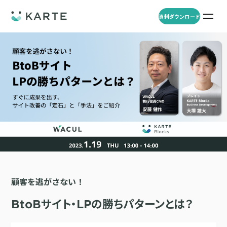
資料ダウンロード
プロダクト
資料ダウンロード
お問い合わせ
事例
プロダクト
セミナー
KARTE Web
導入企業・業界
一覧を見る
顧客理解をもとに適切なWeb接客を実施し、事業成長を実現
資料一覧
KARTE for App
アパレル
セミナー
一覧を見る
分析から施策実行までワンストップで実現し、モバイルアプリのエ
コスメ
リソース
ンゲージメント向上
顧客を逃がさない！
ECサイト
KARTE Message
AI 時代の流入対策
お役立ち資料
一覧を見る
金融・保険・Fintech
BtoBサイト・LPの勝ちパターンとは？
メールやLINE、プッシュ通知など、顧客のシーンに合わせた1to1コ
AI時代の生活文脈におけるCX/UXデザイン
不動産・住宅販売
ミュニケーションを実現
「ブランドの意志を宿すAI」の実装論
人材
KARTE Blocks
顧客データを活用したLINEメッセージユースケース集