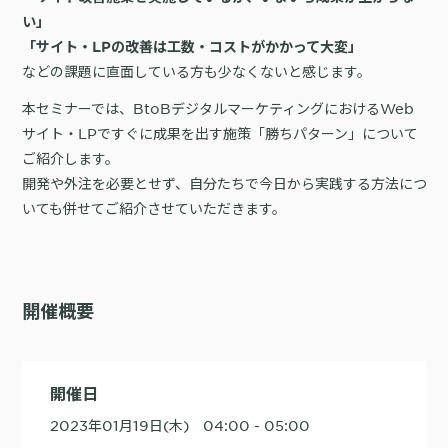
詳細を見る
KARTE AI
セッションリプレイ
い」
「どうせ使いこなせない」からの脱却。丸井がKARTEで築いたリピート
ダウンロードする
リアルタイムフィードバック
「サイト・LPの改善は工数・コストがかかって大変」
顧客比率二桁増と自走文化
などの課題に直面している方も少なくないと感じます。
Action
MA（マーケティングオートメー
ション）
本セミナーでは、BtoBデジタルマーケティングにおけるWeb
クリエイティブ作成
マルチチャネル配信
シナリオテンプレート
サイト・LPですぐに成果を出す施策「勝ちパターン」について
カスタマージャーニー設計
施策設計
ご紹介します。
WOWOWはユーザー離脱という課題にどう挑んだのか？高度なコミュ
開発や外注を必要とせず、自分たちで今日から実践する方法につ
広告配信最適化
サイト管理・改善
ニケーションを実現する基盤作りの裏側
いても併せてご紹介させていただきます。
広告ダッシュボード
A/Bテスト
広告媒体へデータ連携
LPO
スペック
PaaS
カスタマーサポート
開催概要
アプリケーション開発
Webサポート
施策事例
セキュリティ
一覧を見る
Web × 電話連携
KARTE SLA
ボイスボット
GDPR
VoC活用
開催日
2023年01月19日(木) 04:00 - 05:00