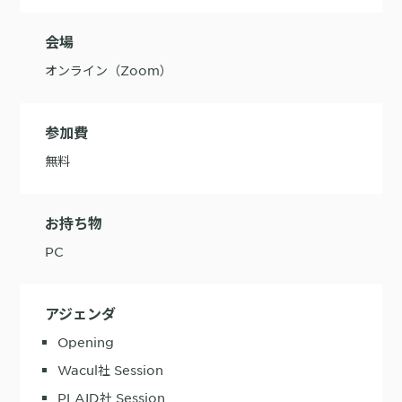
購入前の「迷い」をAIエージェントで即時解決。問い合わせ電話の対応
会場
コスト1/3とCVR20%向上を実現
オンライン（Zoom）
参加費
無料
1st Party Dataを活用したコンバージョン補完で広告効果を改善
お持ち物
PC
KARTE MessageにおけるLINE配信ユースケース9選
アジェンダ
Opening
Wacul社 Session
PLAID社 Session