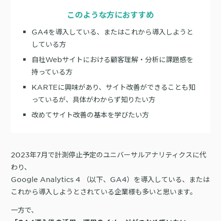
サポート
旅行・運輸
【2025年版】顧客データ活用最新事例
LPOやA/Bテストによって、誰でも直感的にサイトの改善を実現
このような方におすすめ
自治体
KARTE Signals
AIネイティブヘッドレスCMS
ブログ
GA4を導入している、またはこれから導入しようと
広告の投資対効果を可視化し、1st partyデータによる広告配信最適
サポート・カスタマーサクセス
している方
化を実現
認定資格制度
KARTE Datahub
自社Webサイトにおける顧客理解・分析に課題感を
サポートサイト
持っている方
社内外のデータを統合・活用できる、 アクショナブルなデータ基盤
Developer Portal
活用インタビュー
KARTE Offers
一覧を見る
KARTEに興味があり、サイト改善ができることも知
よくある質問
良質な顧客体験とメディア収益を両立するコマースメディア構築・
っているが、具体がわからず知りたい方
収益化
改めてサイト改善の基本を学びたい方
BIプロダクトCodatumでの実践方法もご紹介
運用支援
KARTEデータ活用のためのAI分析入門
2023年7月で計測停止予定のユニバーサルアナリティクスに代
「うちの子に合う学びはどれ？」に応えるために。「進研ゼミ」のベネッ
わり、
機能
本セミナーでは、KARTEに蓄積されたデータを起点に、AIを活用した分
セコーポレーションがKARTEで挑む、お客様の期待に合わせた体験設計
KARTEプロダクト概要 資料
析の始め方を実践的に解説します。 マーケター自身で分析からアクショ
Google Analytics 4 （以下、GA4）を導入している、または
パートナープログラム
ンまでを自走するための「基本的な考え方」と、BIプロダクト
KARTEの機能やお客様の声、活用事例を紹介しています。Webサイト/
これから導入しようとされている企業様も多いと思います。
プロフェッショナルサービス「PLAID ALPHA」
Core
Insight
「Codatum」を使った具体的な分析の進め方をお伝えします。
アプリ内でのCX向上、サイト内外での顧客データ活用と事例集のセット
です。
リアルタイムユーザー解析
ユーザー分析
バッチ解析
施策分析