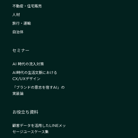
不動産・住宅販売
人材
旅行・運輸
自治体
セミナー
AI 時代の流入対策
AI時代の生活文脈における
CX/UXデザイン
「ブランドの意志を宿すAI」の
実装論
お役立ち資料
顧客データを活用したLINEメッ
セージユースケース集