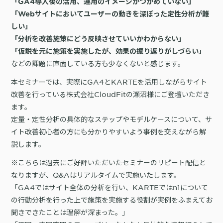
「GA4導入後の活用、運用のイメージがつかめていない」
詳細を見る
KARTE AI
セッションリプレイ
「Webサイトにおいてユーザーの動きを深ぼった定性分析が難
「どうせ使いこなせない」からの脱却。丸井がKARTEで築いたリピート
ダウンロードする
リアルタイムフィードバック
顧客比率二桁増と自走文化
しい」
「分析を改善施策にどう反映させていいかわからない」
Action
MA（マーケティングオートメー
ション）
「仮説を元に施策を実施したが、効果の振り返りがしづらい」
クリエイティブ作成
マルチチャネル配信
などの課題に直面している方も少なくないと感じます。
シナリオテンプレート
カスタマージャーニー設計
施策設計
本セミナーでは、実際にGA4とKARTEを活用しながらサイト
WOWOWはユーザー離脱という課題にどう挑んだのか？高度なコミュ
改善を行っている株式会社CloudFitの瀬沼様にご登壇いただき
広告配信最適化
サイト管理・改善
ニケーションを実現する基盤作りの裏側
ます。
広告ダッシュボード
A/Bテスト
定量・定性分析の具体的なステップやモデルケースについて、サ
広告媒体へデータ連携
LPO
スペック
イト改善初心者の方にも分かりやすいよう事例を交えながら解
PaaS
カスタマーサポート
説します。
アプリケーション開発
Webサポート
施策事例
セキュリティ
一覧を見る
※こちらは過去にご好評いただいたセミナーのリピート配信と
Web × 電話連携
KARTE SLA
なりますが、Q&Aはリアルタイムで実施いたします。
ボイスボット
GDPR
VoC活用
「GA4ではサイト全体の分析を行い、KARTEではn1について
の行動分析を行った上で施策を実施する役割が実例をふまえてお
聞きできたことは理解が深まった。」