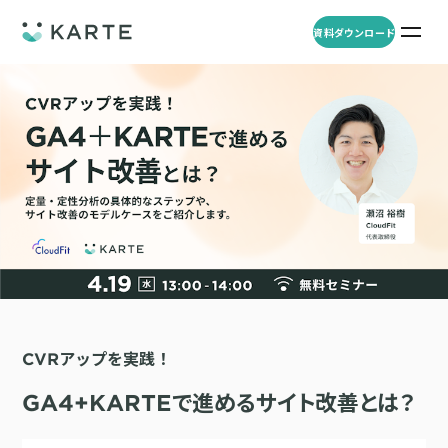
資料ダウンロード
プロダクト
資料ダウンロード
お問い合わせ
事例
プロダクト
セミナー
KARTE Web
導入企業・業界
一覧を見る
顧客理解をもとに適切なWeb接客を実施し、事業成長を実現
資料一覧
KARTE for App
アパレル
セミナー
一覧を見る
分析から施策実行までワンストップで実現し、モバイルアプリのエ
コスメ
リソース
ンゲージメント向上
CVRアップを実践！
ECサイト
KARTE Message
AI 時代の流入対策
お役立ち資料
一覧を見る
金融・保険・Fintech
GA4+KARTEで進めるサイト改善とは？
メールやLINE、プッシュ通知など、顧客のシーンに合わせた1to1コ
AI時代の生活文脈におけるCX/UXデザイン
不動産・住宅販売
ミュニケーションを実現
「ブランドの意志を宿すAI」の実装論
人材
KARTE Blocks
顧客データを活用したLINEメッセージユースケース集