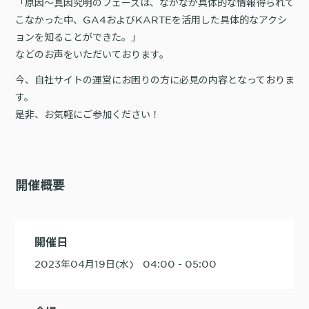
「原因～真因究明のフェーズは、なかなか具体的な情報得られて
こなかった中、GA4およびKARTEを活用した具体的なアクシ
購入前の「迷い」をAIエージェントで即時解決。問い合わせ電話の対応
ョンを知ることができた。」
コスト1/3とCVR20%向上を実現
などのお声をいただいております。
今、自社サイトの運営にお困りの方に必見の内容となっておりま
す。
是非、お気軽にご参加ください！
1st Party Dataを活用したコンバージョン補完で広告効果を改善
開催概要
KARTE MessageにおけるLINE配信ユースケース9選
開催日
2023年04月19日(水) 04:00 - 05:00