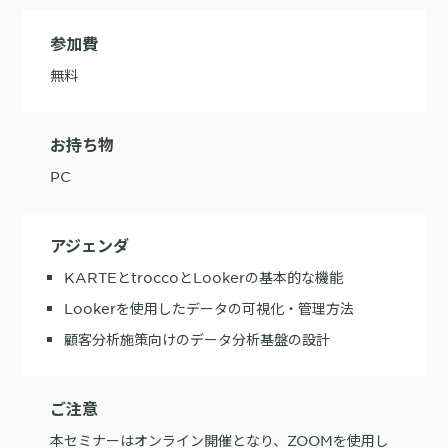
購入前の「迷い」をAIエージェントで即時解決。問い合わせ電話の対応
参加費
コスト1/3とCVR20%向上を実現
無料
お持ち物
PC
1st Party Dataを活用したコンバージョン補完で広告効果を改善
アジェンダ
KARTEとtroccoとLookerの基本的な機能
Lookerを使用したデータの可視化・管理方法
KARTE MessageにおけるLINE配信ユースケース9選
顧客分析施策向けのデータ分析基盤の設計
ご注意
本セミナーはオンライン開催となり、ZOOMを使用し