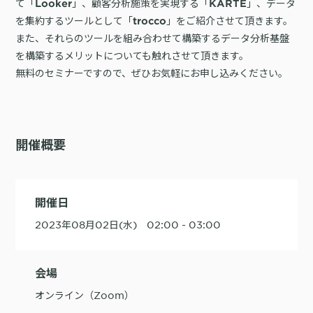
て「
」、顧客分析施策を実現する「
」、データ
Looker
KARTE
詳細を見る
KARTE AI
セッションリプレイ
を集約するツールとして「
」をご紹介させて頂きます。
trocco
「どうせ使いこなせない」からの脱却。丸井がKARTEで築いたリピート
ダウンロードする
リアルタイムフィードバック
顧客比率二桁増と自走文化
また、それらのツールを組み合わせて構築するデータ分析基盤
を構築するメリットについても触れさせて頂きます。
Action
MA（マーケティングオートメー
ション）
無料のセミナーですので、ぜひお気軽にお申し込みください。
クリエイティブ作成
マルチチャネル配信
シナリオテンプレート
カスタマージャーニー設計
施策設計
WOWOWはユーザー離脱という課題にどう挑んだのか？高度なコミュ
広告配信最適化
サイト管理・改善
ニケーションを実現する基盤作りの裏側
開催概要
広告ダッシュボード
A/Bテスト
広告媒体へデータ連携
LPO
スペック
PaaS
カスタマーサポート
開催日
アプリケーション開発
Webサポート
施策事例
セキュリティ
一覧を見る
2023年08月02日(水) 02:00 - 03:00
Web × 電話連携
KARTE SLA
ボイスボット
GDPR
VoC活用
会場
オンライン（Zoom）