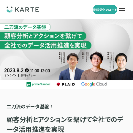
資料ダウンロード
プロダクト
資料ダウンロード
お問い合わせ
事例
プロダクト
セミナー
KARTE Web
導入企業・業界
一覧を見る
顧客理解をもとに適切なWeb接客を実施し、事業成長を実現
資料一覧
KARTE for App
アパレル
セミナー
一覧を見る
分析から施策実行までワンストップで実現し、モバイルアプリのエ
コスメ
リソース
ンゲージメント向上
二刀流のデータ基盤！
ECサイト
KARTE Message
AI 時代の流入対策
お役立ち資料
一覧を見る
金融・保険・Fintech
顧客分析とアクションを繋げて全社でのデ
メールやLINE、プッシュ通知など、顧客のシーンに合わせた1to1コ
AI時代の生活文脈におけるCX/UXデザイン
不動産・住宅販売
ミュニケーションを実現
ータ活用推進を実現
「ブランドの意志を宿すAI」の実装論
人材
KARTE Blocks
顧客データを活用したLINEメッセージユースケース集