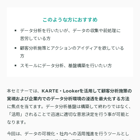
サポート
旅行・運輸
【2025年版】顧客データ活用最新事例
LPOやA/Bテストによって、誰でも直感的にサイトの改善を実現
自治体
KARTE Signals
AIネイティブヘッドレスCMS
このような方におすすめ
ブログ
広告の投資対効果を可視化し、1st partyデータによる広告配信最適
サポート・カスタマーサクセス
データ分析を行いたいが、データの収集や前処理に
化を実現
認定資格制度
KARTE Datahub
苦労している方
サポートサイト
社内外のデータを統合・活用できる、 アクショナブルなデータ基盤
顧客分析施策とアクションのアイディアを欲している
Developer Portal
活用インタビュー
KARTE Offers
一覧を見る
方
よくある質問
良質な顧客体験とメディア収益を両立するコマースメディア構築・
スモールにデータ分析、基盤構築を行いたい方
収益化
BIプロダクトCodatumでの実践方法もご紹介
本セミナーでは、
KARTE・Lookerを活用して顧客分析施策の
運用支援
KARTEデータ活用のためのAI分析入門
実現および企業内でのデータ分析環境の浸透を最大化する方法
「うちの子に合う学びはどれ？」に応えるために。「進研ゼミ」のベネッ
に焦点を当てます。データ分析基盤は構築して終わりではなく、
機能
本セミナーでは、KARTEに蓄積されたデータを起点に、AIを活用した分
セコーポレーションがKARTEで挑む、お客様の期待に合わせた体験設計
KARTEプロダクト概要 資料
析の始め方を実践的に解説します。 マーケター自身で分析からアクショ
「活用」されることで迅速に適切な意思決定を行う事が可能と
パートナープログラム
ンまでを自走するための「基本的な考え方」と、BIプロダクト
KARTEの機能やお客様の声、活用事例を紹介しています。Webサイト/
なります。
プロフェッショナルサービス「PLAID ALPHA」
Core
Insight
「Codatum」を使った具体的な分析の進め方をお伝えします。
アプリ内でのCX向上、サイト内外での顧客データ活用と事例集のセット
です。
今回は、データの可視化・社内への活用推進を行うツールとし
リアルタイムユーザー解析
ユーザー分析
バッチ解析
施策分析