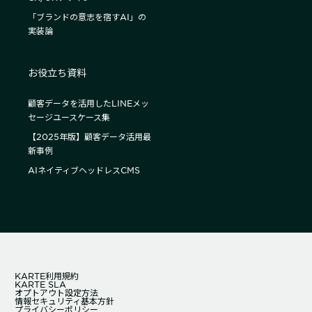
「ブランドの意志を宿すAI」の
実装論
お役立ち資料
顧客データを活用したLINEメッ
セージユースケース集
【2025年版】顧客データ活用最
新事例
AIネイティブヘッドレスCMS
KARTE利用規約
KARTE SLA
オプトアウト設定方法
情報セキュリティ基本方針
プライバシーポリシー