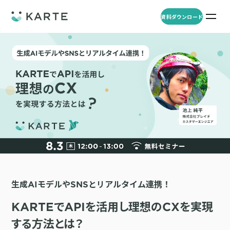
資料ダウンロード
プロダクト
資料ダウンロード
お問い合わせ
事例
プロダクト
セミナー
KARTE Web
導入企業・業界
一覧を見る
顧客理解をもとに適切なWeb接客を実施し、事業成長を実現
資料一覧
KARTE for App
アパレル
セミナー
一覧を見る
分析から施策実行までワンストップで実現し、モバイルアプリのエ
コスメ
リソース
ンゲージメント向上
生成AIモデルやSNSとリアルタイム連携！
ECサイト
KARTE Message
AI 時代の流入対策
お役立ち資料
一覧を見る
金融・保険・Fintech
KARTEでAPIを活用し理想のCXを実現
メールやLINE、プッシュ通知など、顧客のシーンに合わせた1to1コ
AI時代の生活文脈におけるCX/UXデザイン
不動産・住宅販売
ミュニケーションを実現
する方法とは？
「ブランドの意志を宿すAI」の実装論
人材
KARTE Blocks
顧客データを活用したLINEメッセージユースケース集