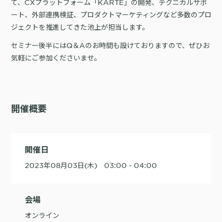
て、CXプラットフォーム「KARTE」の開発、テクニカルサポ
ート、外部連携検証、プロダクトマーケティングなど多数のプロ
購入前の「迷い」をAIエージェントで即時解決。問い合わせ電話の対応
ジェクトを推進してきた池上が担当します。
コスト1/3とCVR20%向上を実現
セミナー後半にはQ＆Aのお時間も設けておりますので、ぜひお
気軽にご参加くださいませ。
1st Party Dataを活用したコンバージョン補完で広告効果を改善
開催概要
開催日
KARTE MessageにおけるLINE配信ユースケース9選
2023年08月03日(木) 03:00 - 04:00
会場
オンライン