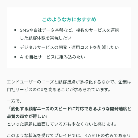
サポート
旅行・運輸
【2025年版】顧客データ活用最新事例
LPOやA/Bテストによって、誰でも直感的にサイトの改善を実現
自治体
KARTE Signals
AIネイティブヘッドレスCMS
このような方におすすめ
ブログ
広告の投資対効果を可視化し、1st partyデータによる広告配信最適
サポート・カスタマーサクセス
SNSや自社データ基盤など、複数のサービスを連携
化を実現
認定資格制度
KARTE Datahub
した顧客体験を実現したい
サポートサイト
社内外のデータを統合・活用できる、 アクショナブルなデータ基盤
デジタルサービスの開発・運用コストを削減したい
Developer Portal
活用インタビュー
KARTE Offers
一覧を見る
AIを自社サービスに組み込みたい
よくある質問
良質な顧客体験とメディア収益を両立するコマースメディア構築・
収益化
エンドユーザーのニーズと顧客接点が多様化するなかで、企業は
BIプロダクトCodatumでの実践方法もご紹介
自社サービスのCXを高めることが求められています。
運用支援
KARTEデータ活用のためのAI分析入門
「うちの子に合う学びはどれ？」に応えるために。「進研ゼミ」のベネッ
機能
本セミナーでは、KARTEに蓄積されたデータを起点に、AIを活用した分
「変化する顧客ニーズのスピードに対応できるような開発速度と
セコーポレーションがKARTEで挑む、お客様の期待に合わせた体験設計
KARTEプロダクト概要 資料
析の始め方を実践的に解説します。 マーケター自身で分析からアクショ
パートナープログラム
品質の両立が難しい」
ンまでを自走するための「基本的な考え方」と、BIプロダクト
KARTEの機能やお客様の声、活用事例を紹介しています。Webサイト/
プロフェッショナルサービス「PLAID ALPHA」
Core
Insight
といった課題に直面している方も少なくないと感じます。
「Codatum」を使った具体的な分析の進め方をお伝えします。
アプリ内でのCX向上、サイト内外での顧客データ活用と事例集のセット
です。
リアルタイムユーザー解析
ユーザー分析
このような状況を受けてプレイドでは、KARTEの強みであるリ
バッチ解析
施策分析