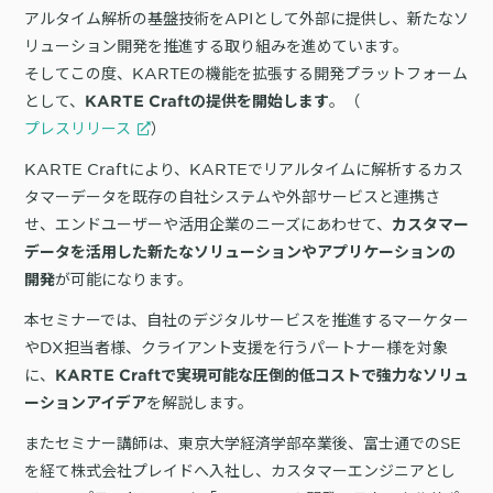
詳細を見る
アルタイム解析の基盤技術をAPIとして外部に提供し、新たなソ
KARTE AI
セッションリプレイ
「どうせ使いこなせない」からの脱却。丸井がKARTEで築いたリピート
ダウンロードする
リアルタイムフィードバック
リューション開発を推進する取り組みを進めています。
顧客比率二桁増と自走文化
そしてこの度、KARTEの機能を拡張する開発プラットフォーム
Action
MA（マーケティングオートメー
として、
。（
KARTE Craftの提供を開始します
ション）
クリエイティブ作成
プレスリリース
）
マルチチャネル配信
シナリオテンプレート
カスタマージャーニー設計
施策設計
KARTE Craftにより、KARTEでリアルタイムに解析するカス
WOWOWはユーザー離脱という課題にどう挑んだのか？高度なコミュ
タマーデータを既存の自社システムや外部サービスと連携さ
広告配信最適化
サイト管理・改善
ニケーションを実現する基盤作りの裏側
せ、エンドユーザーや活用企業のニーズにあわせて、
カスタマー
広告ダッシュボード
A/Bテスト
データを活用した新たなソリューションやアプリケーションの
広告媒体へデータ連携
LPO
が可能になります。
開発
スペック
PaaS
カスタマーサポート
本セミナーでは、自社のデジタルサービスを推進するマーケター
アプリケーション開発
Webサポート
やDX担当者様、クライアント支援を行うパートナー様を対象
施策事例
セキュリティ
一覧を見る
Web × 電話連携
に、
KARTE Craftで実現可能な圧倒的低コストで強力なソリュ
KARTE SLA
ボイスボット
を解説します。
ーションアイデア
GDPR
VoC活用
またセミナー講師は、東京大学経済学部卒業後、富士通でのSE
を経て株式会社プレイドへ入社し、カスタマーエンジニアとし