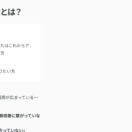
とは？
またはこれからア
る方
りたい方
活用が広まっている一
験改善に繋がっていな
合っていない」