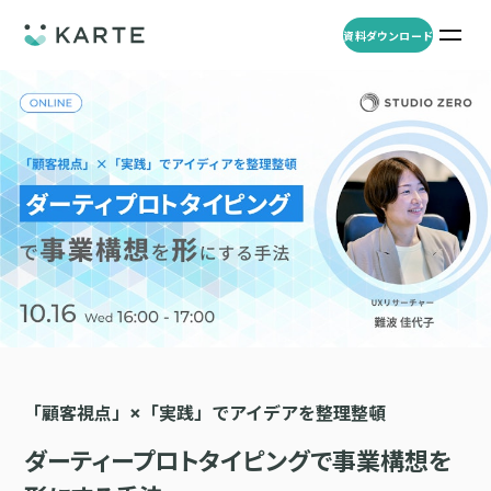
資料ダウンロード
プロダクト
資料ダウンロード
お問い合わせ
事例
プロダクト
セミナー
KARTE Web
導入企業・業界
一覧を見る
顧客理解をもとに適切なWeb接客を実施し、事業成長を実現
資料一覧
KARTE for App
アパレル
セミナー
一覧を見る
分析から施策実行までワンストップで実現し、モバイルアプリのエ
コスメ
リソース
ンゲージメント向上
ECサイト
KARTE Message
「顧客視点」×「実践」でアイデアを整理整頓
AI 時代の流入対策
お役立ち資料
一覧を見る
金融・保険・Fintech
メールやLINE、プッシュ通知など、顧客のシーンに合わせた1to1コ
AI時代の生活文脈におけるCX/UXデザイン
ダーティープロトタイピングで事業構想を
不動産・住宅販売
ミュニケーションを実現
「ブランドの意志を宿すAI」の実装論
人材
KARTE Blocks
顧客データを活用したLINEメッセージユースケース集