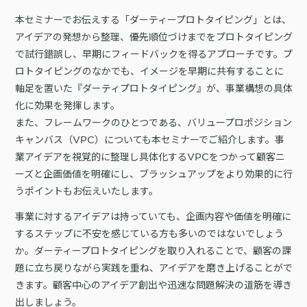
詳細を見る
KARTE AI
セッションリプレイ
本セミナーでお伝えする「ダーティープロトタイピング」とは、
「どうせ使いこなせない」からの脱却。丸井がKARTEで築いたリピート
ダウンロードする
リアルタイムフィードバック
顧客比率二桁増と自走文化
アイデアの発想から整理、優先順位づけまでをプロトタイピング
で試行錯誤し、早期にフィードバックを得るアプローチです。プ
Action
MA（マーケティングオートメー
ション）
ロトタイピングのなかでも、イメージを早期に共有することに
クリエイティブ作成
マルチチャネル配信
軸足を置いた『ダーティプロトタイピング』が、事業構想の具体
シナリオテンプレート
カスタマージャーニー設計
施策設計
化に効果を発揮します。
WOWOWはユーザー離脱という課題にどう挑んだのか？高度なコミュ
また、フレームワークのひとつである、バリュープロポジション
広告配信最適化
サイト管理・改善
ニケーションを実現する基盤作りの裏側
キャンバス（VPC）についても本セミナーでご紹介します。事
広告ダッシュボード
A/Bテスト
業アイデアを視覚的に整理し具体化するVPCをつかって顧客ニ
広告媒体へデータ連携
LPO
ーズと企画価値を明確にし、ブラッシュアップをより効果的に行
スペック
うポイントもお伝えいたします。
PaaS
カスタマーサポート
アプリケーション開発
Webサポート
事業に対するアイデアは持っていても、企画内容や価値を明確に
施策事例
セキュリティ
一覧を見る
Web × 電話連携
するステップに不安を感じている方も多いのではないでしょう
KARTE SLA
ボイスボット
か。ダーティープロトタイピングを取り入れることで、顧客の課
GDPR
VoC活用
題に立ち戻りながら実践を重ね、アイデアを磨き上げることがで
きます。顧客中心のアイデア創出や迅速な問題解決の道筋を導き
出しましょう。