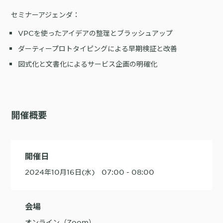
セミナーアジェンダ：
購入前の「迷い」をAIエージェントで即時解決。問い合わせ電話の対応
コスト1/3とCVR20%向上を実現
VPCを使ったアイデアの整理とブラッシュアップ
ダーティープロトタイピングによる早期検証と改善
図式化と文書化によるサービス企画の明確化
1st Party Dataを活用したコンバージョン補完で広告効果を改善
開催概要
KARTE MessageにおけるLINE配信ユースケース9選
開催日
2024年10月16日(水) 07:00 - 08:00
会場
オンライン（Zoom）