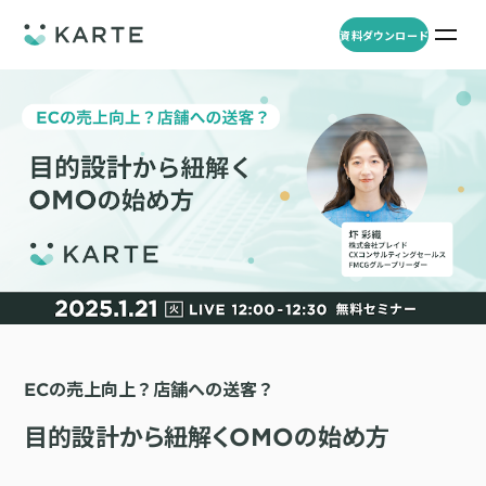
資料ダウンロード
プロダクト
資料ダウンロード
お問い合わせ
事例
プロダクト
セミナー
KARTE Web
導入企業・業界
一覧を見る
顧客理解をもとに適切なWeb接客を実施し、事業成長を実現
資料一覧
KARTE for App
アパレル
セミナー
一覧を見る
分析から施策実行までワンストップで実現し、モバイルアプリのエ
コスメ
リソース
ンゲージメント向上
ECの売上向上？店舗への送客？
ECサイト
KARTE Message
AI 時代の流入対策
お役立ち資料
一覧を見る
金融・保険・Fintech
目的設計から紐解くOMOの始め方
メールやLINE、プッシュ通知など、顧客のシーンに合わせた1to1コ
AI時代の生活文脈におけるCX/UXデザイン
不動産・住宅販売
ミュニケーションを実現
「ブランドの意志を宿すAI」の実装論
人材
KARTE Blocks
顧客データを活用したLINEメッセージユースケース集