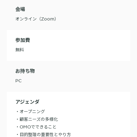
会場
購入前の「迷い」をAIエージェントで即時解決。問い合わせ電話の対応
コスト1/3とCVR20%向上を実現
オンライン（Zoom）
参加費
無料
1st Party Dataを活用したコンバージョン補完で広告効果を改善
お持ち物
PC
KARTE MessageにおけるLINE配信ユースケース9選
アジェンダ
・オープニング
・顧客ニーズの多様化
・OMOでできること
・目的整理の重要性とやり方