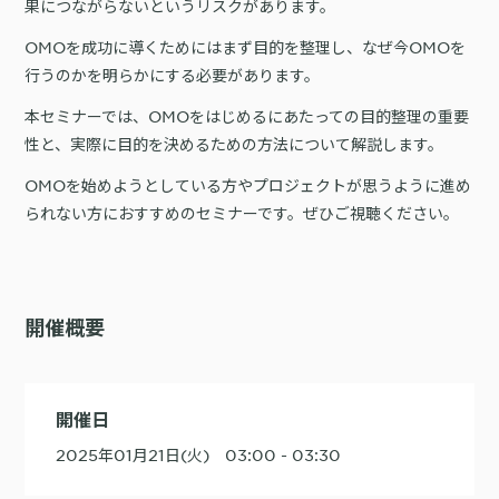
果につながらないというリスクがあります。
詳細を見る
KARTE AI
セッションリプレイ
「どうせ使いこなせない」からの脱却。丸井がKARTEで築いたリピート
ダウンロードする
リアルタイムフィードバック
OMOを成功に導くためにはまず目的を整理し、なぜ今OMOを
顧客比率二桁増と自走文化
行うのかを明らかにする必要があります。
Action
MA（マーケティングオートメー
ション）
本セミナーでは、OMOをはじめるにあたっての目的整理の重要
クリエイティブ作成
マルチチャネル配信
性と、実際に目的を決めるための方法について解説します。
シナリオテンプレート
カスタマージャーニー設計
施策設計
OMOを始めようとしている方やプロジェクトが思うように進め
WOWOWはユーザー離脱という課題にどう挑んだのか？高度なコミュ
られない方におすすめのセミナーです。ぜひご視聴ください。
広告配信最適化
サイト管理・改善
ニケーションを実現する基盤作りの裏側
広告ダッシュボード
A/Bテスト
広告媒体へデータ連携
LPO
スペック
PaaS
カスタマーサポート
開催概要
アプリケーション開発
Webサポート
施策事例
セキュリティ
一覧を見る
Web × 電話連携
KARTE SLA
ボイスボット
GDPR
VoC活用
開催日
2025年01月21日(火) 03:00 - 03:30