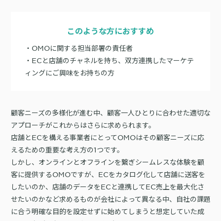
サポート
旅行・運輸
【2025年版】顧客データ活用最新事例
LPOやA/Bテストによって、誰でも直感的にサイトの改善を実現
自治体
KARTE Signals
AIネイティブヘッドレスCMS
このような方におすすめ
ブログ
広告の投資対効果を可視化し、1st partyデータによる広告配信最適
サポート・カスタマーサクセス
・OMOに関する担当部署の責任者
化を実現
認定資格制度
KARTE Datahub
・ECと店舗のチャネルを持ち、双方連携したマーケテ
サポートサイト
ィングにご興味をお持ちの方
社内外のデータを統合・活用できる、 アクショナブルなデータ基盤
Developer Portal
活用インタビュー
KARTE Offers
一覧を見る
よくある質問
良質な顧客体験とメディア収益を両立するコマースメディア構築・
収益化
顧客ニーズの多様化が進む中、顧客一人ひとりに合わせた適切な
アプローチがこれからはさらに求められます。
店舗とECを構える事業者にとってOMOはその顧客ニーズに応
BIプロダクトCodatumでの実践方法もご紹介
えるための重要な考え方の1つです。
運用支援
KARTEデータ活用のためのAI分析入門
しかし、オンラインとオフラインを繋ぎシームレスな体験を顧
「うちの子に合う学びはどれ？」に応えるために。「進研ゼミ」のベネッ
機能
本セミナーでは、KARTEに蓄積されたデータを起点に、AIを活用した分
客に提供するOMOですが、ECをカタログ化して店舗に送客を
セコーポレーションがKARTEで挑む、お客様の期待に合わせた体験設計
KARTEプロダクト概要 資料
析の始め方を実践的に解説します。 マーケター自身で分析からアクショ
パートナープログラム
したいのか、店舗のデータをECと連携してEC売上を最大化さ
ンまでを自走するための「基本的な考え方」と、BIプロダクト
KARTEの機能やお客様の声、活用事例を紹介しています。Webサイト/
プロフェッショナルサービス「PLAID ALPHA」
Core
Insight
「Codatum」を使った具体的な分析の進め方をお伝えします。
せたいのかなど求めるものが会社によって異なる中、自社の課題
アプリ内でのCX向上、サイト内外での顧客データ活用と事例集のセット
です。
リアルタイムユーザー解析
ユーザー分析
に合う明確な目的を設定せずに始めてしまうと想定していた成
バッチ解析
施策分析