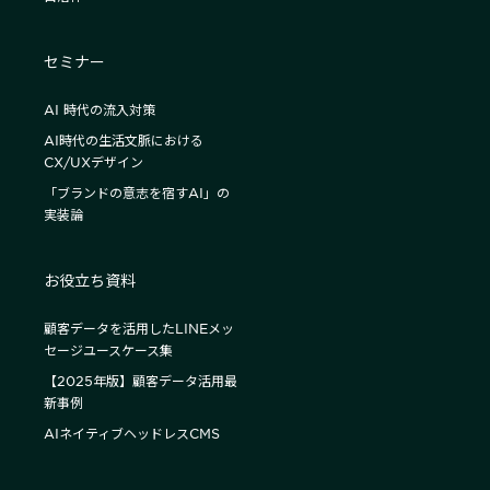
セミナー
AI 時代の流入対策
AI時代の生活文脈における
CX/UXデザイン
「ブランドの意志を宿すAI」の
実装論
お役立ち資料
顧客データを活用したLINEメッ
セージユースケース集
【2025年版】顧客データ活用最
新事例
AIネイティブヘッドレスCMS