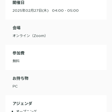
開催日
購入前の「迷い」をAIエージェントで即時解決。問い合わせ電話の対応
2025年02月27日(木) 04:00 - 05:00
コスト1/3とCVR20%向上を実現
会場
オンライン（Zoom）
1st Party Dataを活用したコンバージョン補完で広告効果を改善
参加費
無料
KARTE MessageにおけるLINE配信ユースケース9選
お持ち物
PC
アジェンダ
オープニング