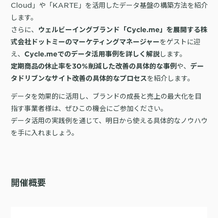
詳細を見る
Cloud」や「KARTE」を活用したデータ基盤の構築方法を紹介
KARTE AI
セッションリプレイ
「どうせ使いこなせない」からの脱却。丸井がKARTEで築いたリピート
ダウンロードする
します。
リアルタイムフィードバック
顧客比率二桁増と自走文化
さらに、
ウェルビーイングブランド「Cycle.me」を展開する株
Action
MA（マーケティングオートメー
をゲストに迎
式会社ドットミーのマーケティングマネージャー
ション）
え、
クリエイティブ作成
Cycle.meでのデータ活用事例を詳しく解説
マルチチャネル配信
シナリオテンプレート
や、
定期商品の休止率を30%削減した改善の具体的な事例
デー
カスタマージャーニー設計
施策設計
を紹介します。
タドリブンなサイト改善の具体的なプロセス
WOWOWはユーザー離脱という課題にどう挑んだのか？高度なコミュ
広告配信最適化
サイト管理・改善
データを効果的に活用し、ブランドの成長と売上の最大化を目
ニケーションを実現する基盤作りの裏側
広告ダッシュボード
A/Bテスト
指す事業者様は、ぜひこの機会にご参加ください。
広告媒体へデータ連携
LPO
データ活用の実践例を通じて、明日から使える具体的なノウハウ
スペック
を手に入れましょう。
PaaS
カスタマーサポート
アプリケーション開発
Webサポート
施策事例
セキュリティ
一覧を見る
Web × 電話連携
KARTE SLA
ボイスボット
GDPR
VoC活用
開催概要