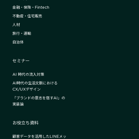
金融・保険・Fintech
不動産・住宅販売
人材
旅行・運輸
自治体
セミナー
AI 時代の流入対策
AI時代の生活文脈における
CX/UXデザイン
「ブランドの意志を宿すAI」の
実装論
お役立ち資料
顧客データを活用したLINEメッ