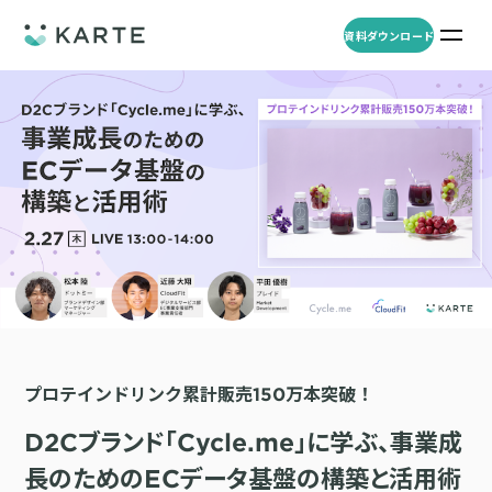
資料ダウンロード
プロダクト
資料ダウンロード
お問い合わせ
事例
プロダクト
セミナー
KARTE Web
導入企業・業界
一覧を見る
顧客理解をもとに適切なWeb接客を実施し、事業成長を実現
資料一覧
KARTE for App
アパレル
セミナー
一覧を見る
分析から施策実行までワンストップで実現し、モバイルアプリのエ
コスメ
リソース
ンゲージメント向上
プロテインドリンク累計販売150万本突破！
ECサイト
KARTE Message
AI 時代の流入対策
お役立ち資料
一覧を見る
金融・保険・Fintech
D2Cブランド「Cycle.me」に学ぶ、事業成
メールやLINE、プッシュ通知など、顧客のシーンに合わせた1to1コ
AI時代の生活文脈におけるCX/UXデザイン
不動産・住宅販売
ミュニケーションを実現
長のためのECデータ基盤の構築と活用術
「ブランドの意志を宿すAI」の実装論
人材
KARTE Blocks
顧客データを活用したLINEメッセージユースケース集