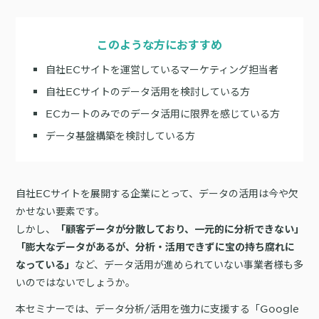
サポート
旅行・運輸
【2025年版】顧客データ活用最新事例
LPOやA/Bテストによって、誰でも直感的にサイトの改善を実現
自治体
KARTE Signals
AIネイティブヘッドレスCMS
このような方におすすめ
ブログ
広告の投資対効果を可視化し、1st partyデータによる広告配信最適
サポート・カスタマーサクセス
自社ECサイトを運営しているマーケティング担当者
化を実現
認定資格制度
KARTE Datahub
自社ECサイトのデータ活用を検討している方
サポートサイト
社内外のデータを統合・活用できる、 アクショナブルなデータ基盤
ECカートのみでのデータ活用に限界を感じている方
Developer Portal
活用インタビュー
KARTE Offers
一覧を見る
よくある質問
データ基盤構築を検討している方
良質な顧客体験とメディア収益を両立するコマースメディア構築・
収益化
自社ECサイトを展開する企業にとって、データの活用は今や欠
BIプロダクトCodatumでの実践方法もご紹介
かせない要素です。
運用支援
KARTEデータ活用のためのAI分析入門
しかし、
「顧客データが分散しており、一元的に分析できない」
「うちの子に合う学びはどれ？」に応えるために。「進研ゼミ」のベネッ
機能
本セミナーでは、KARTEに蓄積されたデータを起点に、AIを活用した分
「膨大なデータがあるが、分析・活用できずに宝の持ち腐れに
セコーポレーションがKARTEで挑む、お客様の期待に合わせた体験設計
KARTEプロダクト概要 資料
析の始め方を実践的に解説します。 マーケター自身で分析からアクショ
など、データ活用が進められていない事業者様も多
なっている」
パートナープログラム
ンまでを自走するための「基本的な考え方」と、BIプロダクト
KARTEの機能やお客様の声、活用事例を紹介しています。Webサイト/
いのではないでしょうか。
プロフェッショナルサービス「PLAID ALPHA」
Core
Insight
「Codatum」を使った具体的な分析の進め方をお伝えします。
アプリ内でのCX向上、サイト内外での顧客データ活用と事例集のセット
です。
リアルタイムユーザー解析
ユーザー分析
本セミナーでは、データ分析/活用を強力に支援する「Google
バッチ解析
施策分析