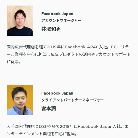
購入前の「迷い」をAIエージェントで即時解決。問い合わせ電話の対応
Facebook Japan
コスト1/3とCVR20%向上を実現
アカウントマネージャー
井澤和秀
国内広告代理店を経て2019年にFacebook APAC入社。EC、リテ
ール業種を中心に担当し広告プロダクトの活用やアカウントサポート
1st Party Dataを活用したコンバージョン補完で広告効果を改善
に従事。
Facebook Japan
KARTE MessageにおけるLINE配信ユースケース9選
クライアントパートナーマネージャー
宮本潤
大手国内代理店とDSPを経て2018年にFacebook Japan入社。エ
ンターテインメント業種を中心に担当。