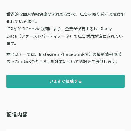
サポート
旅行・運輸
【2025年版】顧客データ活用最新事例
LPOやA/Bテストによって、誰でも直感的にサイトの改善を実現
自治体
KARTE Signals
AIネイティブヘッドレスCMS
世界的な個人情報保護の流れのなかで、広告を取り巻く環境は変
ブログ
化している昨今。
広告の投資対効果を可視化し、1st partyデータによる広告配信最適
サポート・カスタマーサクセス
化を実現
ITPなどのCookie規制により、企業が保有する1st Party
認定資格制度
KARTE Datahub
Data（ファーストパーティデータ）の広告活用が注目されてい
サポートサイト
ます。
社内外のデータを統合・活用できる、 アクショナブルなデータ基盤
Developer Portal
活用インタビュー
KARTE Offers
一覧を見る
本セミナーでは、Instagram/Facebook広告の最新情報やポ
よくある質問
良質な顧客体験とメディア収益を両立するコマースメディア構築・
ストCookie時代における対応について情報をご提供します。
収益化
いますぐ視聴する
BIプロダクトCodatumでの実践方法もご紹介
運用支援
KARTEデータ活用のためのAI分析入門
「うちの子に合う学びはどれ？」に応えるために。「進研ゼミ」のベネッ
機能
本セミナーでは、KARTEに蓄積されたデータを起点に、AIを活用した分
セコーポレーションがKARTEで挑む、お客様の期待に合わせた体験設計
KARTEプロダクト概要 資料
析の始め方を実践的に解説します。 マーケター自身で分析からアクショ
パートナープログラム
ンまでを自走するための「基本的な考え方」と、BIプロダクト
KARTEの機能やお客様の声、活用事例を紹介しています。Webサイト/
配信内容
プロフェッショナルサービス「PLAID ALPHA」
Core
Insight
「Codatum」を使った具体的な分析の進め方をお伝えします。
アプリ内でのCX向上、サイト内外での顧客データ活用と事例集のセット
です。
リアルタイムユーザー解析
ユーザー分析
バッチ解析
施策分析