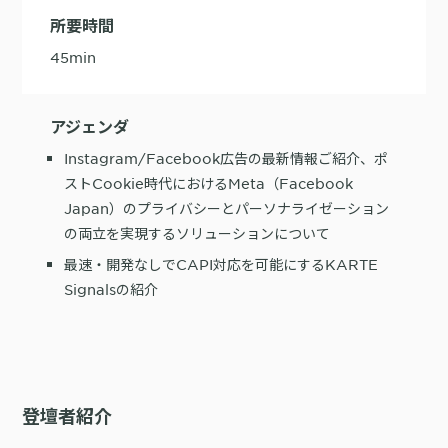
詳細を見る
KARTE AI
セッションリプレイ
所要時間
「どうせ使いこなせない」からの脱却。丸井がKARTEで築いたリピート
ダウンロードする
リアルタイムフィードバック
顧客比率二桁増と自走文化
45
min
Action
MA（マーケティングオートメー
ション）
クリエイティブ作成
アジェンダ
マルチチャネル配信
シナリオテンプレート
カスタマージャーニー設計
施策設計
Instagram/Facebook広告の最新情報ご紹介、ポ
WOWOWはユーザー離脱という課題にどう挑んだのか？高度なコミュ
ストCookie時代におけるMeta（Facebook
広告配信最適化
サイト管理・改善
ニケーションを実現する基盤作りの裏側
Japan）のプライバシーとパーソナライゼーション
広告ダッシュボード
A/Bテスト
の両立を実現するソリューションについて
広告媒体へデータ連携
LPO
スペック
最速・開発なしでCAPI対応を可能にするKARTE
PaaS
カスタマーサポート
Signalsの紹介
アプリケーション開発
Webサポート
施策事例
セキュリティ
一覧を見る
Web × 電話連携
KARTE SLA
ボイスボット
GDPR
VoC活用
登壇者紹介