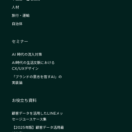
人材
旅行・運輸
自治体
セミナー
AI 時代の流入対策
AI時代の生活文脈における
CX/UXデザイン
「ブランドの意志を宿すAI」の
実装論
お役立ち資料
顧客データを活用したLINEメッ
セージユースケース集
【2025年版】顧客データ活用最