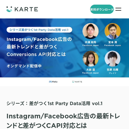
資料ダウンロード
プロダクト
資料ダウンロード
お問い合わせ
事例
プロダクト
セミナー
KARTE Web
導入企業・業界
一覧を見る
顧客理解をもとに適切なWeb接客を実施し、事業成長を実現
資料一覧
KARTE for App
アパレル
セミナー
一覧を見る
分析から施策実行までワンストップで実現し、モバイルアプリのエ
コスメ
リソース
ンゲージメント向上
シリーズ：差がつく1st Party Data活用 vol.1
ECサイト
KARTE Message
AI 時代の流入対策
お役立ち資料
一覧を見る
金融・保険・Fintech
Instagram/Facebook広告の最新トレ
メールやLINE、プッシュ通知など、顧客のシーンに合わせた1to1コ
AI時代の生活文脈におけるCX/UXデザイン
不動産・住宅販売
ミュニケーションを実現
ンドと差がつくCAPI対応とは
「ブランドの意志を宿すAI」の実装論
人材
KARTE Blocks
顧客データを活用したLINEメッセージユースケース集