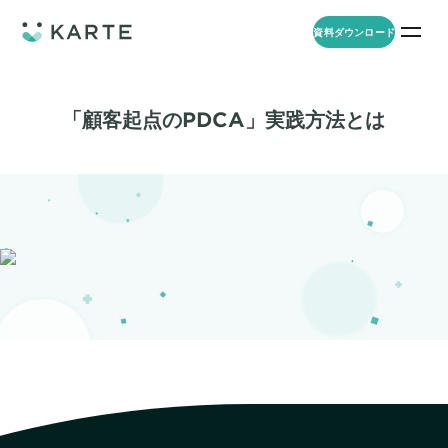
資料ダウンロード
プロダクト
資料ダウンロード
お問い合わせ
「顧客起点のPDCA」実践方法とは
事例
プロダクト
セミナー
KARTE Web
導入企業・業界
一覧を見る
顧客理解をもとに適切なWeb接客を実施し、事業成長を実現
資料一覧
KARTE for App
アパレル
セミナー
一覧を見る
分析から施策実行までワンストップで実現し、モバイルアプリのエ
コスメ
リソース
ンゲージメント向上
ECサイト
KARTE Message
AI 時代の流入対策
お役立ち資料
一覧を見る
金融・保険・Fintech
メールやLINE、プッシュ通知など、顧客のシーンに合わせた1to1コ
AI時代の生活文脈におけるCX/UXデザイン
不動産・住宅販売
ミュニケーションを実現
「ブランドの意志を宿すAI」の実装論
人材
KARTE Blocks
顧客データを活用したLINEメッセージユースケース集