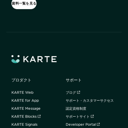
詳細を見る
資料一覧を見る
KARTE AI
セッションリプレイ
ダウンロードする
「どうせ使いこなせない」からの脱却。丸井がKARTEで築いたリピート
リアルタイムフィードバック
顧客比率二桁増と自走文化
Action
MA（マーケティングオートメー
ション）
クリエイティブ作成
マルチチャネル配信
シナリオテンプレート
カスタマージャーニー設計
施策設計
WOWOWはユーザー離脱という課題にどう挑んだのか？高度なコミュ
広告配信最適化
サイト管理・改善
ニケーションを実現する基盤作りの裏側
広告ダッシュボード
A/Bテスト
広告媒体へデータ連携
LPO
スペック
プロダクト
サポート
PaaS
カスタマーサポート
アプリケーション開発
Webサポート
施策事例
セキュリティ
一覧を見る
KARTE Web
ブログ
Web × 電話連携
KARTE SLA
KARTE for App
サポート・カスタマーサクセス
ボイスボット
GDPR
VoC活用
KARTE Message
認定資格制度
KARTE Blocks
サポートサイト
KARTE Signals
Developer Portal