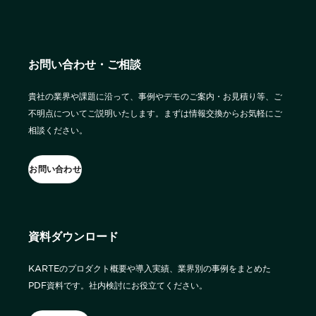
サポート
旅行・運輸
【2025年版】顧客データ活用最新事例
LPOやA/Bテストによって、誰でも直感的にサイトの改善を実現
自治体
KARTE Signals
AIネイティブヘッドレスCMS
ブログ
広告の投資対効果を可視化し、1st partyデータによる広告配信最適
サポート・カスタマーサクセス
お問い合わせ・ご相談
化を実現
認定資格制度
KARTE Datahub
サポートサイト
貴社の業界や課題に沿って、事例やデモのご案内・お見積り等、ご
社内外のデータを統合・活用できる、 アクショナブルなデータ基盤
不明点についてご説明いたします。まずは情報交換からお気軽にご
Developer Portal
活用インタビュー
KARTE Offers
一覧を見る
相談ください。
よくある質問
良質な顧客体験とメディア収益を両立するコマースメディア構築・
収益化
お問い合わせ
BIプロダクトCodatumでの実践方法もご紹介
運用支援
KARTEデータ活用のためのAI分析入門
資料ダウンロード
「うちの子に合う学びはどれ？」に応えるために。「進研ゼミ」のベネッ
機能
本セミナーでは、KARTEに蓄積されたデータを起点に、AIを活用した分
セコーポレーションがKARTEで挑む、お客様の期待に合わせた体験設計
KARTEプロダクト概要 資料
析の始め方を実践的に解説します。 マーケター自身で分析からアクショ
パートナープログラム
KARTEのプロダクト概要や導入実績、業界別の事例をまとめた
ンまでを自走するための「基本的な考え方」と、BIプロダクト
KARTEの機能やお客様の声、活用事例を紹介しています。Webサイト/
プロフェッショナルサービス「PLAID ALPHA」
Core
Insight
「Codatum」を使った具体的な分析の進め方をお伝えします。
PDF資料です。社内検討にお役立てください。
アプリ内でのCX向上、サイト内外での顧客データ活用と事例集のセット
です。
リアルタイムユーザー解析
ユーザー分析
バッチ解析
施策分析