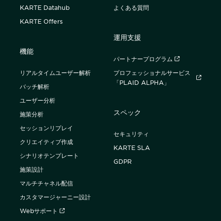
KARTE Datahub
よくある質問
購入前の「迷い」をAIエージェントで即時解決。問い合わせ電話の対応
KARTE Offers
コスト1/3とCVR20%向上を実現
運用支援
機能
パートナープログラム
リアルタイムユーザー解析
プロフェッショナルサービス
「PLAID ALPHA」
バッチ解析
1st Party Dataを活用したコンバージョン補完で広告効果を改善
ユーザー分析
スペック
施策分析
セッションリプレイ
セキュリティ
クリエイティブ作成
KARTE SLA
KARTE MessageにおけるLINE配信ユースケース9選
シナリオテンプレート
GDPR
施策設計
マルチチャネル配信
カスタマージャーニー設計
Webサポート