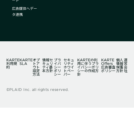
ード
広告媒体へデー
タ連携
KARTE
KARTE
オプ
情報セ
プラ
セキュ
KARTEの利
KARTE
個人
運
利用規
SLA
トア
キュリ
イバ
リティ
用に伴うプラ
Offers
情報
営
約
ウト
ティ基
シー
ホワイ
イバシーポリ
広告審査
保護
会
設定
本方針
ポリ
トペー
シーの作成方
ポリシー
方針
社
方法
シー
パー
針
©PLAID Inc. all rights reserved.