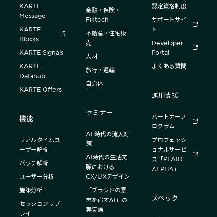
KARTE
認定資格制度
金融・保険・
Message
Fintech
サポートサイ
KARTE
ト
不動産・住宅販
Blocks
売
Developer
KARTE Signals
Portal
人材
KARTE
よくある質問
旅行・運輸
Datahub
自治体
KARTE Offers
運用支援
セミナー
パートナープ
機能
ログラム
AI 時代の流入対
リアルタイムユ
プロフェッシ
策
ーザー解析
ョナルサービ
AI時代の生活文
ス「PLAID
バッチ解析
脈における
ALPHA」
ユーザー分析
CX/UXデザイン
施策分析
「ブランドの意
スペック
志を宿すAI」の
セッションリプ
実装論
レイ