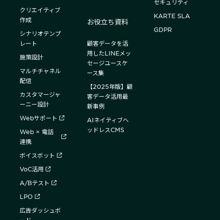
セキュリティ
クリエイティブ
KARTE SLA
作成
お役立ち資料
GDPR
シナリオテンプ
レート
顧客データを活
用したLINEメッ
施策設計
セージユースケ
マルチチャネル
ース集
配信
【2025年版】顧
カスタマージャ
客データ活用最
ーニー設計
新事例
Webサポート
AIネイティブヘ
ッドレスCMS
Web × 電話
連携
ボイスボット
VoC活用
A/Bテスト
LPO
広告ダッシュボ