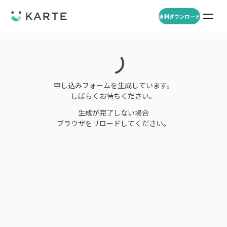
資料ダウンロード
プロダクト
資料ダウンロード
お問い合わせ
事例
申し込みフォームを生成しています。
しばらくお待ちください。
プロダクト
生成が完了しない場合
セミナー
ブラウザをリロードしてください。
KARTE Web
導入企業・業界
一覧を見る
顧客理解をもとに適切なWeb接客を実施し、事業成長を実現
資料一覧
KARTE for App
アパレル
セミナー
一覧を見る
分析から施策実行までワンストップで実現し、モバイルアプリのエ
コスメ
リソース
ンゲージメント向上
ECサイト
KARTE Message
AI 時代の流入対策
お役立ち資料
一覧を見る
金融・保険・Fintech
メールやLINE、プッシュ通知など、顧客のシーンに合わせた1to1コ
AI時代の生活文脈におけるCX/UXデザイン
不動産・住宅販売
ミュニケーションを実現
「ブランドの意志を宿すAI」の実装論
人材
KARTE Blocks
顧客データを活用したLINEメッセージユースケース集