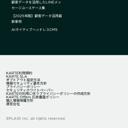
顧客データを活用したLINEメッ
セージユースケース集
【2025年版】顧客データ活用最
新事例
AIネイティブヘッドレスCMS
KARTE利用規約
KARTE SLA
オプトアウト設定方法
情報セキュリティ基本方針
プライバシーポリシー
セキュリティホワイトペーパー
KARTEの利用に伴うプライバシーポリシーの作成方針
KARTE Offers 広告審査ポリシー
個人情報保護方針
運営会社
©PLAID Inc. all rights reserved.