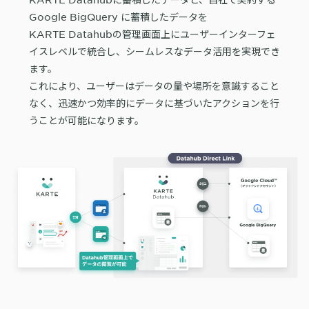
詳細を見る
KARTE AI
セッションリプレイ
Google BigQuery に蓄積したデータを
「どうせ使いこなせない」からの脱却。丸井がKARTEで築いたリピート
ダウンロードする
リアルタイムフィードバック
KARTE Datahubの管理画面上にユーザーインターフェ
顧客比率二桁増と自走文化
イスレベルで統合し、シームレスなデータ活用を実現でき
Action
MA（マーケティングオートメー
ション）
ます。
クリエイティブ作成
これにより、ユーザーはデータの量や場所を意識すること
マルチチャネル配信
シナリオテンプレート
カスタマージャーニー設計
なく、迅速かつ効率的にデータに基づいたアクションを行
施策設計
うことが可能になります。
WOWOWはユーザー離脱という課題にどう挑んだのか？高度なコミュ
広告配信最適化
サイト管理・改善
ニケーションを実現する基盤作りの裏側
広告ダッシュボード
A/Bテスト
広告媒体へデータ連携
LPO
スペック
PaaS
カスタマーサポート
アプリケーション開発
Webサポート
施策事例
セキュリティ
一覧を見る
Web × 電話連携
KARTE SLA
ボイスボット
GDPR
VoC活用