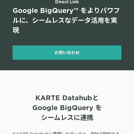
サポート
Direct Link
旅行・運輸
【2025年版】顧客データ活用最新事例
LPOやA/Bテストによって、誰でも直感的にサイトの改善を実現
Google BigQuery™ をよりパワフ
自治体
KARTE Signals
AIネイティブヘッドレスCMS
ブログ
ルに、
シームレスなデータ活用を実
広告の投資対効果を可視化し、1st partyデータによる広告配信最適
サポート・カスタマーサクセス
現
化を実現
認定資格制度
KARTE Datahub
サポートサイト
社内外のデータを統合・活用できる、 アクショナブルなデータ基盤
Developer Portal
活用インタビュー
KARTE Offers
一覧を見る
お問い合わせ
よくある質問
良質な顧客体験とメディア収益を両立するコマースメディア構築・
収益化
BIプロダクトCodatumでの実践方法もご紹介
運用支援
KARTEデータ活用のためのAI分析入門
KARTE Datahubと
「うちの子に合う学びはどれ？」に応えるために。「進研ゼミ」のベネッ
機能
本セミナーでは、KARTEに蓄積されたデータを起点に、AIを活用した分
セコーポレーションがKARTEで挑む、お客様の期待に合わせた体験設計
Google BigQuery を
KARTEプロダクト概要 資料
析の始め方を実践的に解説します。 マーケター自身で分析からアクショ
パートナープログラム
ンまでを自走するための「基本的な考え方」と、BIプロダクト
KARTEの機能やお客様の声、活用事例を紹介しています。Webサイト/
シームレスに連携
プロフェッショナルサービス「PLAID ALPHA」
Core
Insight
「Codatum」を使った具体的な分析の進め方をお伝えします。
アプリ内でのCX向上、サイト内外での顧客データ活用と事例集のセット
です。
リアルタイムユーザー解析
ユーザー分析
KARTE Datahubに蓄積したデータと、自社で契約する
バッチ解析
施策分析