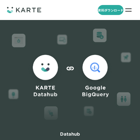
資料ダウンロード
プロダクト
資料ダウンロード
お問い合わせ
事例
プロダクト
セミナー
KARTE Web
導入企業・業界
一覧を見る
顧客理解をもとに適切なWeb接客を実施し、事業成長を実現
資料一覧
KARTE for App
アパレル
セミナー
一覧を見る
分析から施策実行までワンストップで実現し、モバイルアプリのエ
コスメ
リソース
ンゲージメント向上
ECサイト
KARTE Message
AI 時代の流入対策
お役立ち資料
一覧を見る
金融・保険・Fintech
メールやLINE、プッシュ通知など、顧客のシーンに合わせた1to1コ
AI時代の生活文脈におけるCX/UXデザイン
不動産・住宅販売
ミュニケーションを実現
Datahub
「ブランドの意志を宿すAI」の実装論
人材
KARTE Blocks
顧客データを活用したLINEメッセージユースケース集