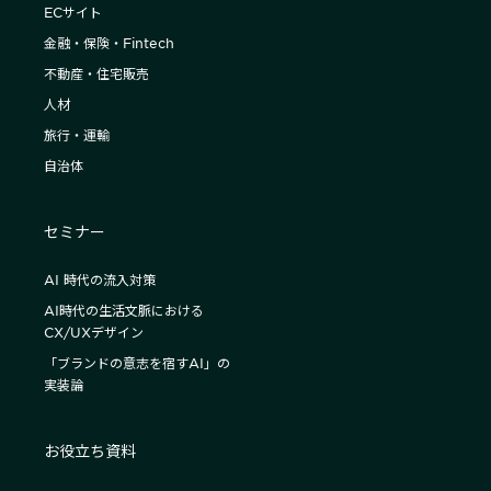
ECサイト
金融・保険・Fintech
不動産・住宅販売
人材
旅行・運輸
自治体
セミナー
AI 時代の流入対策
AI時代の生活文脈における
CX/UXデザイン
「ブランドの意志を宿すAI」の
実装論
お役立ち資料