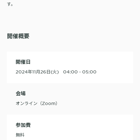
す。
購入前の「迷い」をAIエージェントで即時解決。問い合わせ電話の対応
コスト1/3とCVR20%向上を実現
開催概要
1st Party Dataを活用したコンバージョン補完で広告効果を改善
開催日
2024年11月26日(火) 04:00 - 05:00
会場
KARTE MessageにおけるLINE配信ユースケース9選
オンライン（Zoom）
参加費
無料