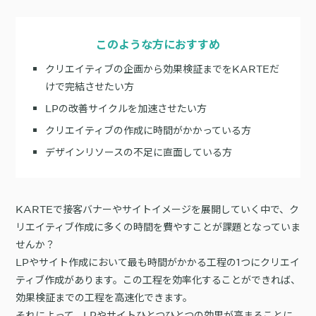
サポート
旅行・運輸
【2025年版】顧客データ活用最新事例
LPOやA/Bテストによって、誰でも直感的にサイトの改善を実現
自治体
KARTE Signals
AIネイティブヘッドレスCMS
このような方におすすめ
ブログ
広告の投資対効果を可視化し、1st partyデータによる広告配信最適
サポート・カスタマーサクセス
クリエイティブの企画から効果検証までをKARTEだ
化を実現
認定資格制度
KARTE Datahub
けで完結させたい方
サポートサイト
社内外のデータを統合・活用できる、 アクショナブルなデータ基盤
LPの改善サイクルを加速させたい方
Developer Portal
活用インタビュー
KARTE Offers
一覧を見る
クリエイティブの作成に時間がかかっている方
よくある質問
良質な顧客体験とメディア収益を両立するコマースメディア構築・
デザインリソースの不足に直面している方
収益化
BIプロダクトCodatumでの実践方法もご紹介
KARTEで接客バナーやサイトイメージを展開していく中で、ク
運用支援
KARTEデータ活用のためのAI分析入門
リエイティブ作成に多くの時間を費やすことが課題となっていま
「うちの子に合う学びはどれ？」に応えるために。「進研ゼミ」のベネッ
機能
本セミナーでは、KARTEに蓄積されたデータを起点に、AIを活用した分
せんか？
セコーポレーションがKARTEで挑む、お客様の期待に合わせた体験設計
KARTEプロダクト概要 資料
析の始め方を実践的に解説します。 マーケター自身で分析からアクショ
LPやサイト作成において最も時間がかかる工程の1つにクリエイ
パートナープログラム
ンまでを自走するための「基本的な考え方」と、BIプロダクト
KARTEの機能やお客様の声、活用事例を紹介しています。Webサイト/
ティブ作成があります。この工程を効率化することができれば、
プロフェッショナルサービス「PLAID ALPHA」
Core
Insight
「Codatum」を使った具体的な分析の進め方をお伝えします。
アプリ内でのCX向上、サイト内外での顧客データ活用と事例集のセット
効果検証までの工程を高速化できます。
です。
リアルタイムユーザー解析
ユーザー分析
それによって、LPやサイトひとつひとつの効果が高まることに
バッチ解析
施策分析