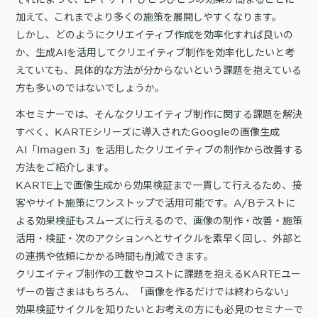
詳細を見る
KARTE AI
セッションリプレイ
加えて、これまでより多くの施策を展開しやすくなります。
「どうせ使いこなせない」からの脱却。丸井がKARTEで築いたリピート
ダウンロードする
リアルタイムフィードバック
しかし、どのようにクリエイティブ作成を効率化すれば良いの
顧客比率二桁増と自走文化
か、生成AIを活用してクリエイティブ制作を効率化したいと考
Action
MA（マーケティングオートメー
ション）
えていても、具体的な方法が分からないという課題を抱えている
クリエイティブ作成
方も多いのではないでしょうか。
マルチチャネル配信
シナリオテンプレート
カスタマージャーニー設計
施策設計
本セミナーでは、そんなクリエイティブ制作に関する課題を解決
WOWOWはユーザー離脱という課題にどう挑んだのか？高度なコミュ
すべく、KARTEシリーズに導入されたGoogleの画像生成
広告配信最適化
サイト管理・改善
ニケーションを実現する基盤作りの裏側
AI「Imagen 3」を活用したクリエイティブの制作から改善する
広告ダッシュボード
A/Bテスト
方法をご紹介します。
広告媒体へデータ連携
LPO
スペック
KARTE上で画像生成から効果検証まで一貫して行えるため、接
PaaS
カスタマーサポート
客やサイト施策にワンストップで活用可能です。A/Bテストに
よる効果検証もスムーズに行えるので、画像の制作・改善・施策
アプリケーション開発
Webサポート
施策事例
セキュリティ
一覧を見る
Web × 電話連携
活用・検証・次のアクションへとサイクルを素早く回し、外部と
KARTE SLA
ボイスボット
の連携や依頼にかかる時間も削減できます。
GDPR
VoC活用
クリエイティブ制作の工数やコストに課題を抱えるKARTEユー
ザーの皆さまはもちろん、「画像を作るだけでは終わらない」
効果検証サイクルを知りたいとお考えの方にも必見のセミナーで