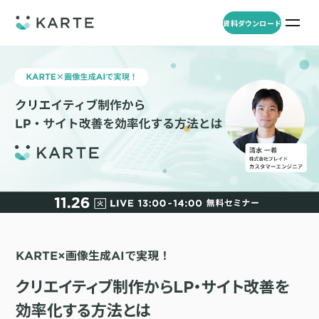
資料ダウンロード
プロダクト
資料ダウンロード
お問い合わせ
事例
プロダクト
セミナー
KARTE Web
導入企業・業界
一覧を見る
顧客理解をもとに適切なWeb接客を実施し、事業成長を実現
資料一覧
KARTE for App
アパレル
セミナー
一覧を見る
分析から施策実行までワンストップで実現し、モバイルアプリのエ
コスメ
リソース
ンゲージメント向上
KARTE×画像生成AIで実現！
ECサイト
KARTE Message
AI 時代の流入対策
お役立ち資料
一覧を見る
金融・保険・Fintech
クリエイティブ制作からLP・サイト改善を
メールやLINE、プッシュ通知など、顧客のシーンに合わせた1to1コ
AI時代の生活文脈におけるCX/UXデザイン
不動産・住宅販売
ミュニケーションを実現
効率化する方法とは
「ブランドの意志を宿すAI」の実装論
人材
KARTE Blocks
顧客データを活用したLINEメッセージユースケース集