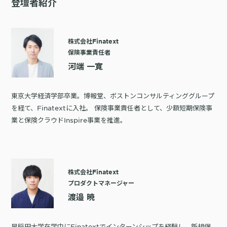
登壇者紹介
購入前の「迷い」をAIエージェントで即時解決。問い合わせ電話の対応
コスト1/3とCVR20%向上を実現
株式会社Finatext
保険事業責任者
河端 一寛
1st Party Dataを活用したコンバージョン補完で広告効果を改善
東京大学経済学部卒業。博報堂、ボストンコンサルティンググループ
を経て、Finatextに入社。 保険事業責任者として、少額短期保険事
業と保険クラウドInspire事業を推進。
KARTE MessageにおけるLINE配信ユースケース9選
株式会社Finatext
プロダクトマネージャー
渡邉 暁
早稲田大学在学中にFinatextでインターンシップを経験し、新規保