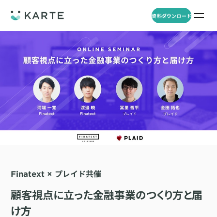
資料ダウンロード
プロダクト
資料ダウンロード
お問い合わせ
事例
プロダクト
セミナー
KARTE Web
導入企業・業界
一覧を見る
顧客理解をもとに適切なWeb接客を実施し、事業成長を実現
資料一覧
KARTE for App
アパレル
セミナー
一覧を見る
分析から施策実行までワンストップで実現し、モバイルアプリのエ
コスメ
リソース
ンゲージメント向上
Finatext × プレイド共催
ECサイト
KARTE Message
AI 時代の流入対策
お役立ち資料
一覧を見る
金融・保険・Fintech
顧客視点に立った金融事業のつくり方と届
メールやLINE、プッシュ通知など、顧客のシーンに合わせた1to1コ
AI時代の生活文脈におけるCX/UXデザイン
不動産・住宅販売
ミュニケーションを実現
「ブランドの意志を宿すAI」の実装論
人材
KARTE Blocks
顧客データを活用したLINEメッセージユースケース集