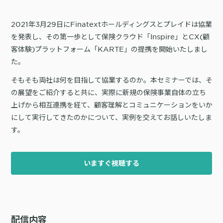
サポート
旅行・運輸
【2025年版】顧客データ活用最新事例
LPOやA/Bテストによって、誰でも直感的にサイトの改善を実現
自治体
KARTE Signals
AIネイティブヘッドレスCMS
2021年3月29日にFinatextホールディングスとプレイドは協業
ブログ
を発表し、その第一歩として保険クラウド「Inspire」とCX(顧
広告の投資対効果を可視化し、1st partyデータによる広告配信最適
サポート・カスタマーサクセス
化を実現
客体験)プラットフォーム「KARTE」の提携を開始いたしまし
認定資格制度
KARTE Datahub
た。
サポートサイト
社内外のデータを統合・活用できる、 アクショナブルなデータ基盤
そもそも両社は何を目指して協業するのか。本セミナーでは、そ
Developer Portal
活用インタビュー
KARTE Offers
一覧を見る
の展望をご紹介すると共に、実際に新規の保険事業自体の立ち
よくある質問
良質な顧客体験とメディア収益を両立するコマースメディア構築・
上げから相互連携を経て、顧客理解とコミュニケーションをいか
収益化
にして実行してきたのかについて、実例を交えてお話しいたしま
す。
BIプロダクトCodatumでの実践方法もご紹介
運用支援
KARTEデータ活用のためのAI分析入門
いますぐ視聴する
「うちの子に合う学びはどれ？」に応えるために。「進研ゼミ」のベネッ
機能
本セミナーでは、KARTEに蓄積されたデータを起点に、AIを活用した分
セコーポレーションがKARTEで挑む、お客様の期待に合わせた体験設計
KARTEプロダクト概要 資料
析の始め方を実践的に解説します。 マーケター自身で分析からアクショ
パートナープログラム
ンまでを自走するための「基本的な考え方」と、BIプロダクト
KARTEの機能やお客様の声、活用事例を紹介しています。Webサイト/
プロフェッショナルサービス「PLAID ALPHA」
Core
Insight
「Codatum」を使った具体的な分析の進め方をお伝えします。
アプリ内でのCX向上、サイト内外での顧客データ活用と事例集のセット
です。
リアルタイムユーザー解析
ユーザー分析
配信内容
バッチ解析
施策分析