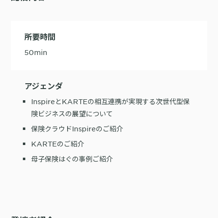
詳細を見る
KARTE AI
セッションリプレイ
「どうせ使いこなせない」からの脱却。丸井がKARTEで築いたリピート
ダウンロードする
リアルタイムフィードバック
顧客比率二桁増と自走文化
所要時間
Action
MA（マーケティングオートメー
ション）
50
min
クリエイティブ作成
マルチチャネル配信
シナリオテンプレート
カスタマージャーニー設計
施策設計
アジェンダ
WOWOWはユーザー離脱という課題にどう挑んだのか？高度なコミュ
広告配信最適化
サイト管理・改善
ニケーションを実現する基盤作りの裏側
InspireとKARTEの相互連携が実現する次世代型保
広告ダッシュボード
A/Bテスト
険ビジネスの展望について
広告媒体へデータ連携
LPO
スペック
保険クラウドInspireのご紹介
PaaS
カスタマーサポート
KARTEのご紹介
アプリケーション開発
Webサポート
施策事例
セキュリティ
一覧を見る
母子保険はぐの事例ご紹介
Web × 電話連携
KARTE SLA
ボイスボット
GDPR
VoC活用