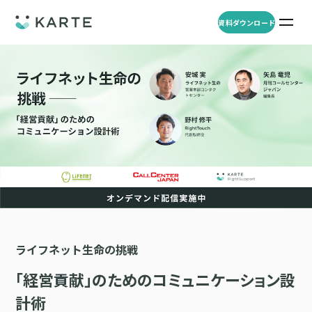
資料ダウンロード
プロダクト
資料ダウンロード
お問い合わせ
事例
プロダクト
セミナー
KARTE Web
導入企業・業界
一覧を見る
顧客理解をもとに適切なWeb接客を実施し、事業成長を実現
資料一覧
KARTE for App
アパレル
セミナー
一覧を見る
分析から施策実行までワンストップで実現し、モバイルアプリのエ
コスメ
リソース
ンゲージメント向上
ライフネット生命の挑戦
ECサイト
KARTE Message
AI 時代の流入対策
お役立ち資料
一覧を見る
金融・保険・Fintech
「経営貢献」のためのコミュニケーション設
メールやLINE、プッシュ通知など、顧客のシーンに合わせた1to1コ
AI時代の生活文脈におけるCX/UXデザイン
不動産・住宅販売
ミュニケーションを実現
計術
「ブランドの意志を宿すAI」の実装論
人材
KARTE Blocks
顧客データを活用したLINEメッセージユースケース集