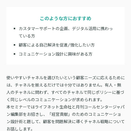
サポート
旅行・運輸
【2025年版】顧客データ活用最新事例
LPOやA/Bテストによって、誰でも直感的にサイトの改善を実現
自治体
KARTE Signals
AIネイティブヘッドレスCMS
このような方におすすめ
ブログ
広告の投資対効果を可視化し、1st partyデータによる広告配信最適
サポート・カスタマーサクセス
カスタマーサポートの企画、デジタル活用に携わっ
化を実現
認定資格制度
KARTE Datahub
ている方
サポートサイト
社内外のデータを統合・活用できる、 アクショナブルなデータ基盤
顧客による自己解決を促進/強化したい方
Developer Portal
活用インタビュー
KARTE Offers
一覧を見る
コミュニケーション設計に興味がある方
よくある質問
良質な顧客体験とメディア収益を両立するコマースメディア構築・
収益化
使いやすいチャネルを選びたいという顧客ニーズに応えるために
BIプロダクトCodatumでの実践方法もご紹介
は、チャネルを揃えるだけでは十分ではありません。有人・無
運用支援
KARTEデータ活用のためのAI分析入門
人のチャネルに問わず、すべてのチャネルで同じポリシーに基づ
「うちの子に合う学びはどれ？」に応えるために。「進研ゼミ」のベネッ
く同じレベルのコミュニケーションが求められます。
機能
本セミナーでは、KARTEに蓄積されたデータを起点に、AIを活用した分
セコーポレーションがKARTEで挑む、お客様の期待に合わせた体験設計
KARTEプロダクト概要 資料
析の始め方を実践的に解説します。 マーケター自身で分析からアクショ
本セミナーではライフネット生命社と月刊コールセンタージャパ
パートナープログラム
ンまでを自走するための「基本的な考え方」と、BIプロダクト
KARTEの機能やお客様の声、活用事例を紹介しています。Webサイト/
ン編集部をお招きし、「経営貢献」のためのコミュニケーショ
プロフェッショナルサービス「PLAID ALPHA」
Core
Insight
「Codatum」を使った具体的な分析の進め方をお伝えします。
アプリ内でのCX向上、サイト内外での顧客データ活用と事例集のセット
ン設計術と題して、顧客を問題解決に導くチャネル戦略について
です。
リアルタイムユーザー解析
ユーザー分析
お話しします。
バッチ解析
施策分析