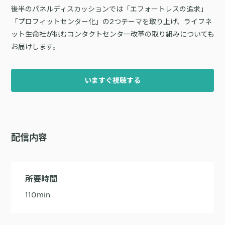
詳細を見る
後半のパネルディスカッションでは「エフォートレスの追求」
KARTE AI
セッションリプレイ
「どうせ使いこなせない」からの脱却。丸井がKARTEで築いたリピート
ダウンロードする
リアルタイムフィードバック
「プロフィットセンター化」の2つテーマを取り上げ、ライフネ
顧客比率二桁増と自走文化
ット生命社が挑むコンタクトセンター改革の取り組みについても
Action
MA（マーケティングオートメー
お届けします。
ション）
クリエイティブ作成
マルチチャネル配信
シナリオテンプレート
カスタマージャーニー設計
施策設計
いますぐ視聴する
WOWOWはユーザー離脱という課題にどう挑んだのか？高度なコミュ
広告配信最適化
サイト管理・改善
ニケーションを実現する基盤作りの裏側
広告ダッシュボード
A/Bテスト
広告媒体へデータ連携
LPO
スペック
配信内容
PaaS
カスタマーサポート
アプリケーション開発
Webサポート
施策事例
セキュリティ
一覧を見る
Web × 電話連携
KARTE SLA
ボイスボット
所要時間
GDPR
VoC活用
110
min