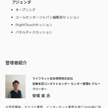
アジェンダ
購入前の「迷い」をAIエージェントで即時解決。問い合わせ電話の対応
オープニング
コスト1/3とCVR20%向上を実現
コールセンタージャパン編集部セッション
RightTouchセッション
パネルディスカッション
1st Party Dataを活用したコンバージョン補完で広告効果を改善
登壇者紹介
KARTE MessageにおけるLINE配信ユースケース9選
ライフネット生命保険株式会社
営業本部コンタクトセンター センター管理G グルー
プリーダー
安城 実 氏
大学卒業後、マスコミ業界、インターネット業界を経て2010年に外