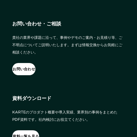
詳細を見る
KARTE AI
セッションリプレイ
ダウンロードする
「どうせ使いこなせない」からの脱却。丸井がKARTEで築いたリピート
リアルタイムフィードバック
顧客比率二桁増と自走文化
お問い合わせ・ご相談
Action
MA（マーケティングオートメー
ション）
クリエイティブ作成
貴社の業界や課題に沿って、事例やデモのご案内・お見積り等、ご
マルチチャネル配信
シナリオテンプレート
不明点についてご説明いたします。まずは情報交換からお気軽にご
カスタマージャーニー設計
施策設計
相談ください。
WOWOWはユーザー離脱という課題にどう挑んだのか？高度なコミュ
広告配信最適化
サイト管理・改善
ニケーションを実現する基盤作りの裏側
広告ダッシュボード
A/Bテスト
お問い合わせ
広告媒体へデータ連携
LPO
スペック
PaaS
カスタマーサポート
アプリケーション開発
Webサポート
施策事例
資料ダウンロード
セキュリティ
一覧を見る
Web × 電話連携
KARTE SLA
ボイスボット
KARTEのプロダクト概要や導入実績、業界別の事例をまとめた
GDPR
VoC活用
PDF資料です。社内検討にお役立てください。
資料一覧を見る