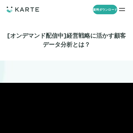
資料ダウンロード
プロダクト
資料ダウンロード
お問い合わせ
[オンデマンド配信中]経営戦略に活かす顧客
データ分析とは？
事例
プロダクト
セミナー
KARTE Web
導入企業・業界
一覧を見る
顧客理解をもとに適切なWeb接客を実施し、事業成長を実現
資料一覧
KARTE for App
アパレル
セミナー
一覧を見る
分析から施策実行までワンストップで実現し、モバイルアプリのエ
コスメ
リソース
ンゲージメント向上
ECサイト
KARTE Message
AI 時代の流入対策
お役立ち資料
一覧を見る
金融・保険・Fintech
メールやLINE、プッシュ通知など、顧客のシーンに合わせた1to1コ
AI時代の生活文脈におけるCX/UXデザイン
不動産・住宅販売
ミュニケーションを実現
「ブランドの意志を宿すAI」の実装論
人材
KARTE Blocks
顧客データを活用したLINEメッセージユースケース集