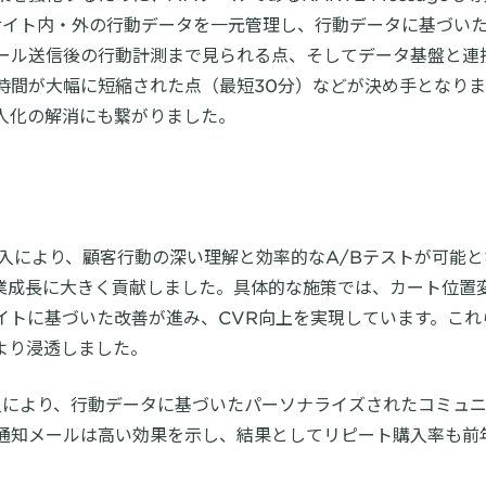
顧客のサイト内・外の行動データを一元管理し、行動データに基づい
ール送信後の行動計測まで見られる点、そしてデータ基盤と連
時間が大幅に短縮された点（最短30分）などが決め手となり
人化の解消にも繋がりました。
ksの導入により、顧客行動の深い理解と効率的なA/Bテストが可能
、事業成長に大きく貢献しました。具体的な施策では、カート位置
イトに基づいた改善が進み、CVR向上を実現しています。これ
より浸透しました。
eの導入により、行動データに基づいたパーソナライズされたコミュ
通知メールは高い効果を示し、結果としてリピート購入率も前年